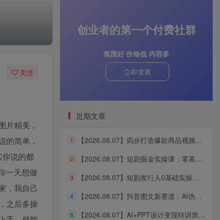
创业者的第一个付费社群
氛围好 价格低 内容多
立即查看
关注
近期文章
图片精美，
【2026.08.07】四步打造爆款商品视频！AI无线画布工作流，跨境电商轻松上手
说的简单，
1
实你说的都
【2026.08.07】短剧掘金实操课：零基础拆解爆款文案，全流程制作到变现一网打尽
2
你一天想做
【2026.08.07】短剧发行人0基础实操全攻略｜从账号定位、选剧剪辑到发布变现，一站式出单赚钱课
3
家，我自己
【2026.08.07】抖音图文新赛道：AI伪记录片掘金攻略，零基础轻松涨粉变现
4
，之后多操
【2026.08.07】AI+PPT设计变现特训营：接单派活，才华即刻折现，三大模块打通AI设计到接单赚钱的完整闭环
5
上手，就能