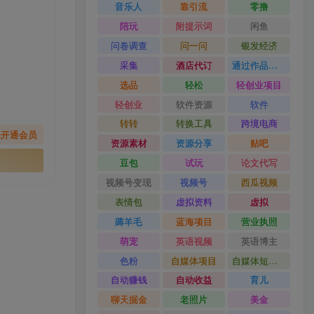
音乐人
靠引流
零撸
陪玩
附提示词
闲鱼
问卷调查
问一问
银发经济
采集
酒店代订
通过作品流量
选品
轻松
轻创业项目
轻创业
软件资源
软件
转转
转换工具
跨境电商
先开通会员
资源素材
资源分享
贴吧
豆包
试玩
论文代写
视频号变现
视频号
西瓜视频
表情包
虚拟资料
虚拟
薅羊毛
蓝海项目
营业执照
萌宠
英语视频
英语博主
色粉
自媒体项目
自媒体短视频
自动赚钱
自动收益
育儿
聊天掘金
老照片
美金