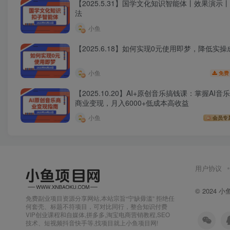
【2025.5.31】国学文化知识智能体丨效果演示
法
小鱼
【2025.6.18】如何实现0元使用即梦，降低实操
小鱼
免费
【2025.10.20】AI+原创音乐搞钱课：掌握AI音
商业变现，月入6000+低成本高收益
小鱼
会员专
用户协议
© 2024
小
免费副业项目资源分享网站,本站宗旨“宁缺毋滥” 拒绝任
何套壳、标题不符项目，可对比同行，整合知识付费
VIP创业课程和自媒体,拼多多,淘宝电商营销教程,SEO
技术、短视频抖音快手等,找项目就上小鱼项目网!