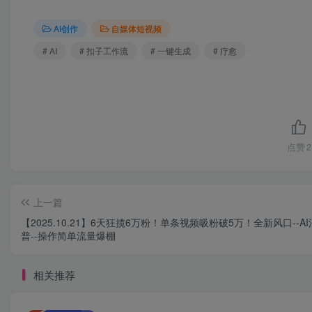
AI创作
自媒体短视频
# AI
# 扣子工作流
# 一键生成
# 疗愈
点赞
2
上一篇
【2025.10.21】6天狂揽6万粉！单条视频吸粉破5万！全新风口--A
普--操作简单流量爆棚
相关推荐