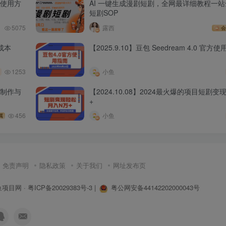
丨使用方
AI 一键生成漫剧短剧，全网最详细教程一站
短剧SOP
5075
露西
会
成本
【2025.9.10】豆包 Seedream 4.0 官方
1253
小鱼
乐制作与
【2024.10.08】2024最火爆的项目短剧
+
456
小鱼
属
免责声明
隐私政策
关于我们
网址发布页
鱼项目网
·
粤ICP备20029383号-3
|
粤公网安备44142202000043号