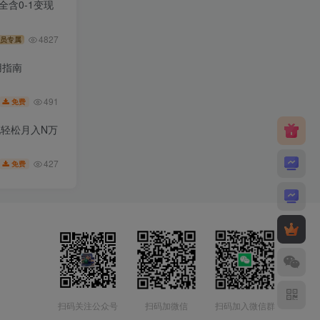
全含0-1变现
4827
员专属
使用指南
491
免费
变现轻松月入N万
427
免费
扫码关注公众号
扫码加微信
扫码加入微信群