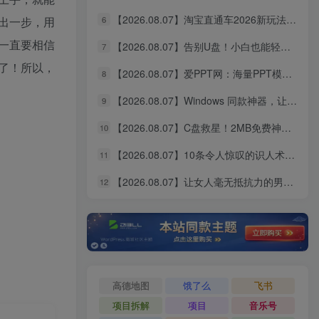
【2026.08.07】淘宝直通车2026新玩法：关键词矩阵引爆流量，多计划低价策略，新品爆款差异化实操指南
6
出一步，用
一直要相信
【2026.08.07】告别U盘！小白也能轻松重装Windows，CmzPrep_Rev2一键搞定，数据安全无忧
7
了！所以，
【2026.08.07】爱PPT网：海量PPT模板免费下，免登录秒取，每日更新超省心！
8
【2026.08.07】Windows 同款神器，让听歌秒变沉浸式现场！多平台歌单无缝播放，Mineradio 一用回不去
9
【2026.08.07】C盘救星！2MB免费神器，自动提醒清理，比官方更懂你的磁盘管家
10
【2026.08.07】10条令人惊叹的识人术，看透人心只需一眼！
11
【2026.08.07】让女人毫无抵抗力的男人，究竟赢在哪里？
12
高德地图
饿了么
飞书
项目拆解
项目
音乐号