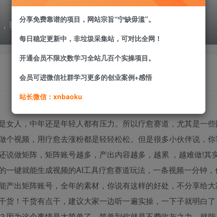
分享免费靠谱的项目，网站宗旨“宁缺毋滥”。
素材，轻松做矩阵
每日稳定更新中，非垃圾采集站，可对比全网！
开通会员不限次数学习全站几百个实操项目。
会员可进微信社群学习更多的创业案例+感悟
站长微信：xnbaoku
是女人，中年还是年轻人都有压力。所以疗愈赛道，尤其是一些
做个视频，用疗愈去涨粉都是轻轻松松。但是很多小伙伴说，你
还说做矩阵，矩阵账号越多，产出内容越多，越累 ，越难做!其
的一键就能生成视频的AI工具疗愈赛道玩法，一条视频一分钟，
能产出矩阵账号，全年的素材，你说有这样的好处，不分享给大
干货！干货有点干，建议大家一边听一遍实操，一下子就明白了
？因为这个事情是太简单了，简单到你就是不费吹灰之力，就能