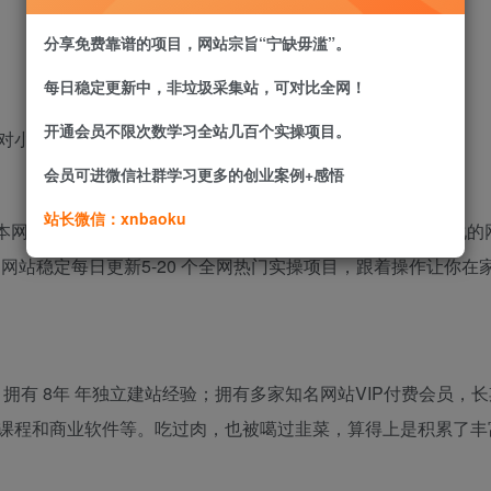
分享免费靠谱的项目，网站宗旨“宁缺毋滥”。
每日稳定更新中，非垃圾采集站，可对比全网！
开通会员不限次数学习全站几百个实操项目。
对
小鱼项目网
的关注和支持！
会员可进微信社群学习更多的创业案例+感悟
站长微信：xnbaoku
我是小鱼。本网站是一个致力于为广大朋友提供精细化、专业化、多样
。网站
稳定每日更新5-20 个
全网热门实操项目，跟着操作让你在
，拥有
8年
年独立建站经验；拥有多家知名网站VIP付费会员，
课程和商业软件等。吃过肉，也被噶过韭菜，算得上是积累了丰