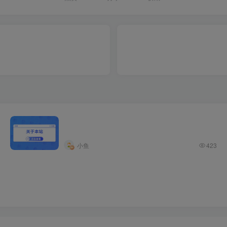
小鱼
423