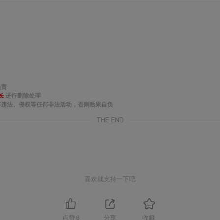
负责
长
进行删除处理
事违法、侵权等任何非法活动，否则后果自负
THE END
喜欢就支持一下吧
点赞
6
分享
收藏