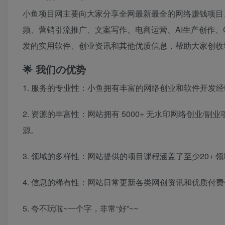
小鱼项目网
主要向大家分享全网最新最全的网络赚钱项目
频、营销引流推广、文案写作、电商运营、AI生产创作、
发的实用软件、创业资讯和其他优质信息，帮助大家创收
🌟 我们の优势
1. 服务的专业性：小鱼
拥有丰富的网络创业和软件开发经
2. 资源的丰富性：
网站拥有
5000+
无水印网络创业/副业
源。
3. 领域的多样性：
网站提供的项目课程涵盖了
至少20+
领
4. 信息的稀有性：
网站日常更新各类网创资讯和优质付费
5. 夸不玩啦~一个字，非常“好”~~