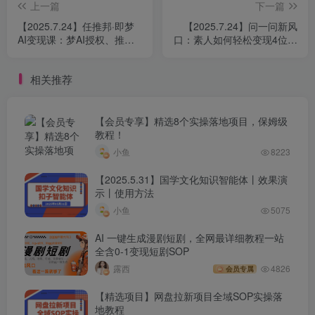
上一篇
下一篇
【2025.7.24】任推邦·即梦
【2025.7.24】问一问新风
AI变现课：梦AI授权、推广
口：素人如何轻松变现4位数
链接挂载与佣金提现闭环
+涨粉2000+？
相关推荐
【会员专享】精选8个实操落地项目，保姆级
教程！
小鱼
8223
【2025.5.31】国学文化知识智能体丨效果演
示丨使用方法
小鱼
5075
AI 一键生成漫剧短剧，全网最详细教程一站
全含0-1变现短剧SOP
露西
4826
会员专属
【精选项目】网盘拉新项目全域SOP实操落
地教程