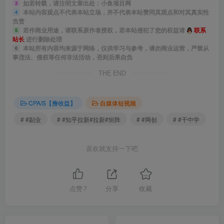
如若转载，请注明文章出处：小鱼项目网
3
本站内容观点不代表本站立场，并不代表本站赞同其观点和对其真实性
4
负责
若作商业用途，请联系原作者授权，若本站侵犯了您的权益请
联系
5
站长
进行删除处理
本站所有内容均来源于网络，仅供学习与参考，请勿商业运营，严禁从
6
事违法、侵权等任何非法活动，否则后果自负
THE END
CPA/S【撸收益】
自媒体短视频
# #副业
# #知乎拉新#拉新#矩阵
# #网创
# #干中学
喜欢就支持一下吧
点赞
7
分享
收藏