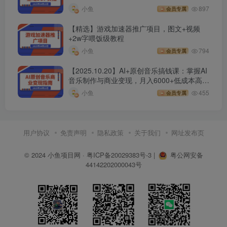
小鱼
897
会员专属
【精选】游戏加速器推广项目，图文+视频
+2w字喂饭级教程
小鱼
794
会员专属
【2025.10.20】AI+原创音乐搞钱课：掌握AI
音乐制作与商业变现，月入6000+低成本高收
益
小鱼
455
会员专属
用户协议
免责声明
隐私政策
关于我们
网址发布页
© 2024
小鱼项目网
·
粤ICP备20029383号-3
|
粤公网安备
44142202000043号