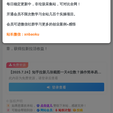
所谓的拉新就是帮平台拉人头，拉注册，知乎也不例外，项
每日稳定更新中，非垃圾采集站，可对比全网！
目思路就是在抖音等平台推广知乎优质免费内容，引导用户
开通会员不限次数学习全站几百个实操项目。
去知乎进行搜索关键词看后续。
会员可进微信社群学习更多的创业案例+感悟
推广的知乎内容可以是热门话题、吃瓜内容、学习资料等。
站长微信：xnbaoku
最后根据用户有效阅读，搜索你的口令阅读知乎社区的文
章，获得拉新拉活收益！
免费资源
【2025.7.24】知乎拉新几张截图一天4位数？操作简单易上手，小白最佳变现玩法
此内容为免费资源，请登录后查看
登录查看
©
版权声明
如果您喜欢本站，
点击这儿
赞助下本站，感谢支持！
1
可能会帮助到你：
网站会员
|
站长计划
|
投稿
2