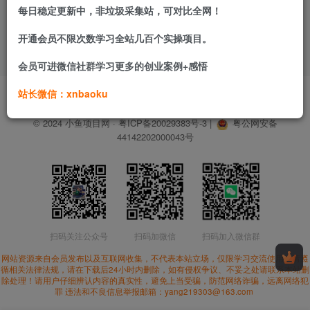
每日稳定更新中，非垃圾采集站，可对比全网！
开通会员不限次数学习全站几百个实操项目。
会员可进微信社群学习更多的创业案例+感悟
用户协议
免责声明
隐私政策
关于我们
网址发布页
站长微信：xnbaoku
© 2024
小鱼项目网
·
粤ICP备20029383号-3
|
粤公网安备
44142202000043号
扫码关注公众号
扫码加微信
扫码加入微信群
网站资源来自会员发布以及互联网收集，不代表本站立场，仅限学习交流使用。请遵
循相关法律法规，请在下载后24小时内删除，如有侵权争议、不妥之处请联系本站删
除处理！请用户仔细辨认内容的真实性，避免上当受骗，防范网络诈骗，远离网络犯
罪 违法和不良信息举报邮箱：yang219303@163.com