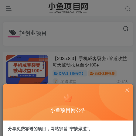
轻创业项目
【2025.8.3】手机威客裂变+管道收益
每天被动收益至少100+
CPA/S【撸收益】
自媒体短视频
老路课堂
125
小鱼项目网公告
分享免费靠谱的项目，网站宗旨“宁缺毋滥”。