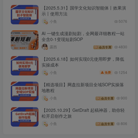
【2025.5.31】国学文化知识智能体丨效果演
示丨使用方法
小鱼
5076
AI 一键生成漫剧短剧，全网最详细教程一站
全含0-1变现短剧SOP
露西
4830
会员专属
【2025.6.18】如何实现0元使用即梦，降低
实操成本
1254
小鱼
免费
【精选项目】网盘拉新项目全域SOP实操落
地教程
小鱼
900
会员专属
【2025.10.29】GetDraft 起稿神器，助你轻
松开启创作之旅
小鱼
806
会员专属