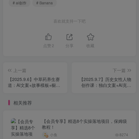
# ai创作
# Banana
喜欢就支持一下吧
点赞
2
分享
收藏
上一篇
下一篇
【2025.9.6】中草药养生赛
【2025.9.7】历史女性人物
道：AI文案+故事模板+橱带
创作课：独白文案+AI克隆
货，45条作品涨粉13w+单月
+蒙版剪辑，3个月涨粉
变现1万+
22w+副业月入3w
相关推荐
【会员专享】精选8个实操落地项目，保姆级
教程！
小鱼
8274