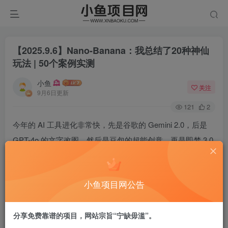
【2025.9.6】Nano-Banana：我总结了20种神仙
玩法 | 50个案例实测
小鱼
关注
9月6日更新
121
2
​今年的 AI 工具进化非常快，先是谷歌的 Gemini 2.0，后是
GPT-4o 的文字改图，然后是豆包的超能创意，再是即梦 3.0
智能参考和 FLUX.1 Kontext，以及现在火遍全网的Nano-
Banana模型。​
小鱼项目网公告
最近整个 AI 圈都被谷歌新出的 Nano banana 模型刷屏了！​
分享免费靠谱的项目，网站宗旨“宁缺毋滥”。
Nano 最厉害的地方是什么呢？就是生成的人物和物品能始