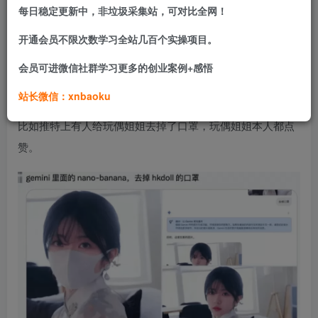
每日稳定更新中，非垃圾采集站，可对比全网！
终保持一致，成了 AI 绘图现在的版本之神，被誉为”迄今为
止最强的 AI 修图工具“。​
开通会员不限次数学习全站几百个实操项目。
会员可进微信社群学习更多的创业案例+感悟
除了 3D 手办，不管是推特还是小红书，好多人拿它整出意
想不到的新玩法，创意一个接一个！​
站长微信：xnbaoku
比如推特上有人给玩偶姐姐去掉了口罩，玩偶姐姐本人都点
赞。