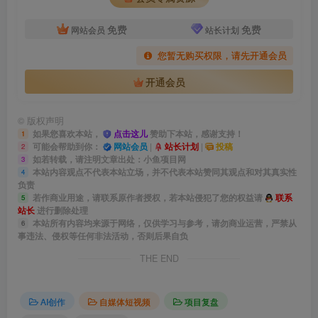
免费
免费
网站会员
站长计划
您暂无购买权限，请先开通会员
开通会员
©
版权声明
如果您喜欢本站，
点击这儿
赞助下本站，感谢支持！
1
可能会帮助到你：
网站会员
|
站长计划
|
投稿
2
如若转载，请注明文章出处：小鱼项目网
3
本站内容观点不代表本站立场，并不代表本站赞同其观点和对其真实性
4
负责
若作商业用途，请联系原作者授权，若本站侵犯了您的权益请
联系
5
站长
进行删除处理
本站所有内容均来源于网络，仅供学习与参考，请勿商业运营，严禁从
6
事违法、侵权等任何非法活动，否则后果自负
THE END
AI创作
自媒体短视频
项目复盘