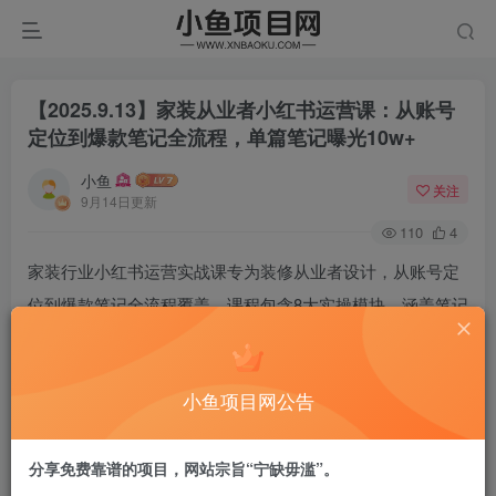
【2025.9.13】家装从业者小红书运营课：从账号
定位到爆款笔记全流程，单篇笔记曝光10w+
小鱼
关注
9月14日更新
110
4
家装行业小红书运营实战课专为装修从业者设计，从账号定
位到爆款笔记全流程覆盖。课程包含8大实操模块，涵盖笔记
制作、视频剪辑、文案钩子等核心技能，帮助学员实现单篇
笔记曝光10w+，精准客户转化率提升200%，打造月均5万
小鱼项目网公告
+的家装行业流量变现体系。
课程目录：
分享免费靠谱的项目，网站宗旨“宁缺毋滥”。
第1课：小红书调性和规则