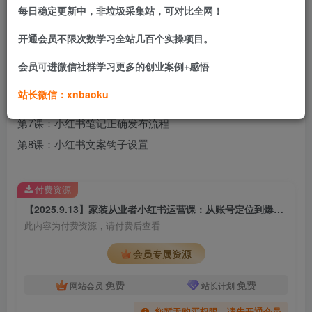
每日稳定更新中，非垃圾采集站，可对比全网！
第2课：小红书账号定位+基础设置
开通会员不限次数学习全站几百个实操项目。
第3课：账号内容框架搭建
第4课：图文笔记制作实操
会员可进微信社群学习更多的创业案例+感悟
第5课：口播视频拍摄剪辑实操
站长微信：xnbaoku
第6课：零基础封面制作实操
第7课：小红书笔记正确发布流程
第8课：小红书文案钩子设置
付费资源
【2025.9.13】家装从业者小红书运营课：从账号定位到爆款笔记全流程，单篇笔记曝光10w+
此内容为付费资源，请付费后查看
会员专属资源
免费
免费
网站会员
站长计划
您暂无购买权限，请先开通会员