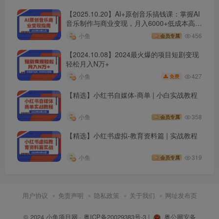
【2025.10.20】AI+原创音乐搞钱课：掌握AI
音乐制作与商业变现，月入6000+低成本高收
益
小鱼
456
会员专属
【2024.10.08】2024最火爆的项目短剧变现
轻松月入N万+
427
小鱼
免费
【精选】小红书自媒体-商单 | 小白实战教程
小鱼
358
会员专属
【精选】小红书虚拟-教育资料篇 | 实战教程
小鱼
319
会员专属
用户协议
免责声明
隐私政策
关于我们
网址发布页
© 2024
小鱼项目网
·
粤ICP备20029383号-3
|
粤公网安备