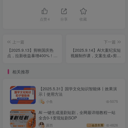
点赞
4
分享
收藏
上一篇
下一篇
【2025.9.13】剪映国庆热
【2025.9.14】AI大案纪实短
点，拉新收益暴增400%！单
视频制作课，文案生成+剪辑
条视频狂赚2万
教学+伙伴计划，单条收益7-
10元
相关推荐
【2025.5.31】国学文化知识智能体丨效果演
示丨使用方法
小鱼
5075
AI 一键生成漫剧短剧，全网最详细教程一站
全含0-1变现短剧SOP
露西
4826
会员专属