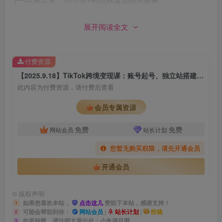
│43.TK小店商城多类目选品分析.mp4
展开阅读全文
│44.商城选品多维度可行性分析.mp4
付费资源
│45.精选联盟广场模块功能介绍.mp4
【2025.9.18】TikTok跨境变现课：账号起号、独立站搭建、投流优化，30天实现月入10w美金
此内容为付费资源，请付费后查看
│46.精选联盟基础选品逻辑.mp4
会员专属资源
│
免费
免费
网站会员
站长计划
├─06.第六章：Shopify独立站建站实操课
您暂无购买权限，请先开通会员
开通会员
│47.1_1_指纹浏览器ads_power的下载和配置.mp4
©
版权声明
│48.1_2_域名购买与链接.mp4
如果您喜欢本站，
点击这儿
赞助下本站，感谢支持！
1
可能会帮助到你：
网站会员
|
站长计划
|
投稿
2
如若转载，请注明文章出处：小鱼项目网
3