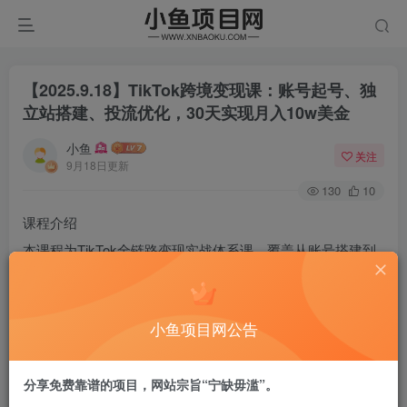
【2025.9.18】TikTok跨境变现课：账号起号、独
立站搭建、投流优化，30天实现月入10w美金
小鱼
关注
9月18日更新
130
10
课程介绍
本课程为TikTok全链路变现实战体系课，覆盖从账号搭建到
商业变现的完整闭环。课程分为11大模块：变现模型拆解、
多模式案例解析、账号基建、独立站选品、Shopify建站、短
小鱼项目网公告
视频制作、直播SOP、投流策略、DIY产品专题及多平台建
站教程。通过100+实操案例与工具教学（如Google
分享免费靠谱的项目，网站宗旨“宁缺毋滥”。
Trends、PIPIADS），帮助学员掌握自然流/投流玩法、矩阵