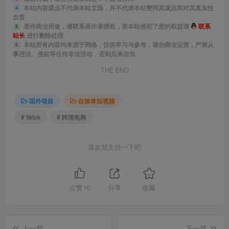
│49.1_3_免费logo制作网站.mp4
本站内容观点不代表本站立场，并不代表本站赞同其观点和对其真实性
4
负责
│50.1_4_后台设置介绍.mp4
若作商业用途，请联系原作者授权，若本站侵犯了您的权益请
联系
5
站长
进行删除处理
本站所有内容均来源于网络，仅供学习与参考，请勿商业运营，严禁从
6
│51.1_5_产品上架与产品系列新增.mp4
事违法、侵权等任何非法活动，否则后果自负
THE END
│52.1_6_模板选择_店铺装修.mp4
国外项目
自媒体短视频
│53.1_7_1_BUCKS_货币转换插件.mp4
# tiktok
# 跨境电商
│54.1_7_2_Avada_Boost_Sales_Trust_Badg.mp4
喜欢就支持一下吧
│55.1_7_3_Rapi_Bundle_Quantity_Breaks_.mp4
│56.1_7_4_Air_Product_Review插件_评论插件.mp4
点赞
10
分享
收藏
│57.1_7_5_Profy_Banner___Countdown_Tim.mp4
上一篇
下一篇