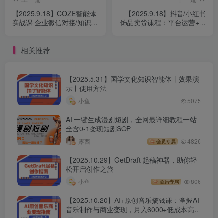
│58.1_7_6_King_Product_Options___Variant_定.mp4
【2025.9.18】COZE智能体
【2025.9.18】抖音/小红书
实战课 企业微信对接/知识库
饰品卖货课程：平台运营+视
│59.1_8_模板后台设置.mp4
调试/零代码发布.3天搭建高
觉设计+供应链管理，单账号
效AI系统
月销5万
│60.1_9_域名邮箱的创建.mp4
相关推荐
│61.2_1_高转化独立站因素概览.mp4
【2025.5.31】国学文化知识智能体丨效果演
示丨使用方法
│62.2_2_独立站影响转化的三个原因.mp4
小鱼
5075
AI 一键生成漫剧短剧，全网最详细教程一站
│63.2_3_落地页_提升网站信任度流程.mp4
全含0-1变现短剧SOP
露西
4826
会员专属
│64.2_4_落地页_营销插件使用教程.mp4
【2025.10.29】GetDraft 起稿神器，助你轻
松开启创作之旅
│65.2_5_落地页_详情页设置.mp4
小鱼
806
会员专属
│66.如何复盘独立站的弃单.mp4
【2025.10.20】AI+原创音乐搞钱课：掌握AI
音乐制作与商业变现，月入6000+低成本高收