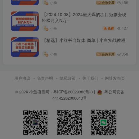
益
│67.独立站达人分销插件使用教程.mp4
小鱼
456
会员专属
【2024.10.08】2024最火爆的项目短剧变现
│68.Teeinblue__POD页面定制化插件使用教程.mp4
轻松月入N万+
427
小鱼
免费
│
【精选】小红书自媒体-商单 | 小白实战教程
├─07.第七章：原创短视频实操课
小鱼
358
会员专属
│69.TK矩阵号阶段介绍.mp4
用户协议
免责声明
隐私政策
关于我们
网址发布页
│70.矩阵形式1_单品多账号.mp4
© 2024
小鱼项目网
·
粤ICP备20029383号-3
|
粤公网安备
│71.矩阵形式2_多品多账号.mp4
44142202000043号
│72.平台考量视频质量的判断依据.mp4
│73.基于内容调研对标产品维度分析.mp4