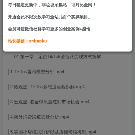
号运营、高转化独立站搭建等核心技能，适合跨境电商从业
每日稳定更新中，非垃圾采集站，可对比全网！
者、品牌运营者及个人创业者快速落地TikTok项目。
开通会员不限次数学习全站几百个实操项目。
注意：更新几节25年，其余都是24年内容！
会员可进微信社群学习更多的创业案例+感悟
站长微信：xnbaoku
课程目录：
├─01.第一章：定位TikTok全链路变现方式拆解
│1.TikTok盈利模型分析.mp4
│2.微观层_TikTok多维度流程拆解.mp4
│3.宏观层_看全球流量红利市场机会.mp4
│4.海外消费渠道变迁分析.mp4
│5.美国小店模式分析以及店铺考核机制.mp4