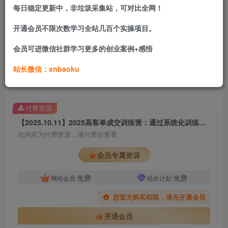
每日稳定更新中，非垃圾采集站，可对比全网！
成交实战篇成交道，助你全方位拔高维度
开通会员不限次数学习全站几百个实操项目。
会员可进微信社群学习更多的创业案例+感悟
日销SOP，轻松搞定私聊，让成交越来越丝滑！
站长微信：xnbaoku
一整套客户管理系统，促进新老客户下单
付费资源
【2025.10.11】2025高客单成交训练营：通过系统化训练帮助个体创业者与企业提升成交率
此内容为付费资源，请付费后查看
会员专属资源
免费
免费
网站会员
站长计划
您暂无购买权限，请先开通会员
开通会员