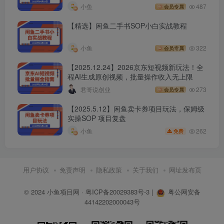
小鱼
487
会员专属
【精选】闲鱼二手书SOP小白实战教程
小鱼
322
会员专属
【2025.12.24】2026京东短视频新玩法！全
程AI生成原创视频，批量操作收入无上限
君哥说创业
273
会员专属
【2025.5.12】闲鱼卖卡券项目玩法，保姆级
实操SOP 项目复盘
262
小鱼
免费
用户协议
免责声明
隐私政策
关于我们
网址发布页
© 2024
小鱼项目网
·
粤ICP备20029383号-3
|
粤公网安备
44142202000043号