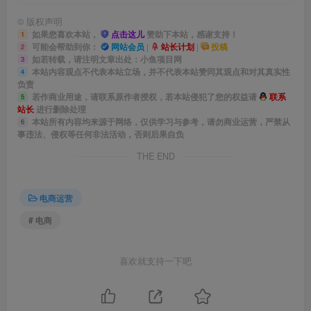
©
版权声明
如果您喜欢本站，
点击这儿
赞助下本站，感谢支持！
1
可能会帮助到你：
网站会员
|
站长计划
|
投稿
2
如若转载，请注明文章出处：小鱼项目网
3
本站内容观点不代表本站立场，并不代表本站赞同其观点和对其真实性
4
负责
若作商业用途，请联系原作者授权，若本站侵犯了您的权益请
联系
5
站长
进行删除处理
本站所有内容均来源于网络，仅供学习与参考，请勿商业运营，严禁从
6
事违法、侵权等任何非法活动，否则后果自负
THE END
电商运营
# 电商
喜欢就支持一下吧