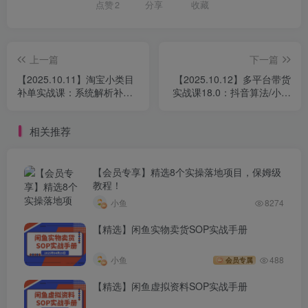
点赞
2
分享
收藏
上一篇
下一篇
【2025.10.11】淘宝小类目
【2025.10.12】多平台带货
补单实战课：系统解析补单
实战课18.0：抖音算法/小红
全流程、降权风险及安全操
书笔记/视频号直播，单账号
作
月GMV50w+
相关推荐
【会员专享】精选8个实操落地项目，保姆级
教程！
小鱼
8274
【精选】闲鱼实物卖货SOP实战手册
小鱼
488
会员专属
【精选】闲鱼虚拟资料SOP实战手册