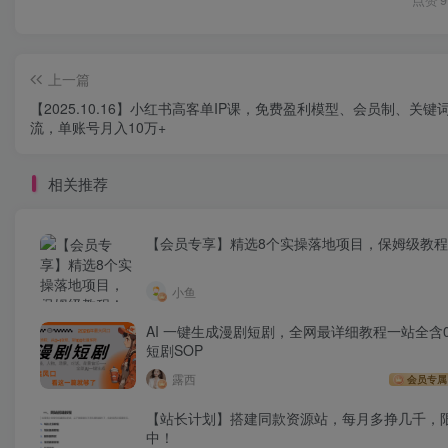
点赞
9
上一篇
【2025.10.16】小红书高客单IP课，免费盈利模型、会员制、关键
流，单账号月入10万+
相关推荐
【会员专享】精选8个实操落地项目，保姆级教
小鱼
AI 一键生成漫剧短剧，全网最详细教程一站全含0
短剧SOP
露西
会员专属
【站长计划】搭建同款资源站，每月多挣几千，
中！