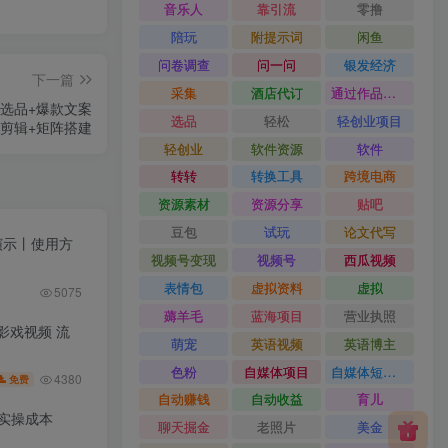
音乐人
靠引流
零撸
陪玩
附提示词
闲鱼
问卷调查
问一问
银发经济
下一篇
采集
酒店代订
通过作品流量
爆款选品+爆款文案
选品
轻松
轻创业项目
频剪辑+矩阵搭建
轻创业
软件资源
软件
转转
转换工具
跨境电商
资源素材
资源分享
贴吧
豆包
试玩
论文代写
果演示丨使用方
视频号变现
视频号
西瓜视频
表情包
虚拟资料
虚拟
5075
薅羊毛
蓝海项目
营业执照
皮影戏视频 流
萌宠
英语视频
英语博主
色粉
自媒体项目
自媒体短视频
4380
免费
自动赚钱
自动收益
育儿
低实操成本
聊天掘金
老照片
美金