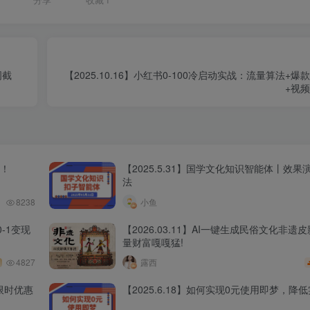
分享
收藏
1
词截
【2025.10.16】小红书0-100冷启动实战：流量算法+
+视
程！
【2025.5.31】国学文化知识智能体丨效
法
8238
小鱼
-1变现
【2026.03.11】AI一键生成民俗文化非遗
量财富嘎嘎猛!
4827
露西
限时优惠
【2025.6.18】如何实现0元使用即梦，降