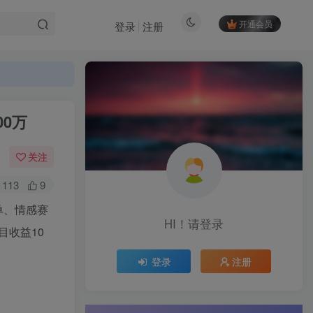
开通会员
登录
注册
00万
关注
113
9
单、情感赛
HI！请登录
收益10
登录
注册