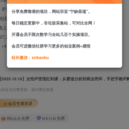
P流量、私域变现拆解（4月26上午）.mp4
分享免费靠谱的项目，网站宗旨“宁缺毋滥”。
新（4月26日下午）.mp4
每日稳定更新中，非垃圾采集站，可对比全网！
上）.mp4
开通会员不限次数学习全站几百个实操项目。
7上午）.mp4
4月27下午）.mp4
会员可进微信社群学习更多的创业案例+感悟
站长微信：xnbaoku
此内容为付费资源，请付费后查看
会员专属资源
免费
免费
网站会员
站长计划