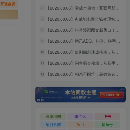
先开通会员
【2026.08.06】零成本启动！互联网新个体创业全攻略：商业思维×流量实战×个人品牌，从小白到变现闭环
6
【2026.08.06】AI赋能电商全域变现实战指南｜多平台无人运营、智能工具应用、供应链合规与全链路盈利闭环系统课
7
【2026.08.06】抖音漫画图文新风口！10分钟快速出片，稳定获取创作者收益
8
【2026.08.06】腾讯ADQ、抖音、快手、B站全平台广告实操课：投手手把手教你稳定变现，拆解出单全流程
9
【2026.08.06】短剧编剧速成指南：从AI写剧指令到过稿投稿，全流程实操教学
10
【2026.08.06】闲鱼掘金秘籍：从新手到月入过万的实战全攻略，选品定价一网打尽
11
【2026.08.06】相亲不踩坑：高效筛选靠谱对象的实操指南，避开短择与利己型陷阱
12
高德地图
饿了么
飞书
项目拆解
项目
音乐号