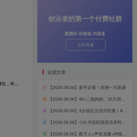
创业者的第一个付费社群
氛围好 价格低 内容多
立即查看
近期文章
【2025.10.16】女性IP变现红利课：从赛道分析到商业闭环，手把手教IP孵化，年利润100万
【2026.08.06】新手必看！亲测一天跑通
1
【2026.08.06】40+二胎妈妈，30天用AI搭建知识体系，从0启动3条“生产线”，涨粉2000+，一人公司实现自动运转（深度复盘）
2
【2026.08.06】3步搞定沉浸式吃播！AI无线画布保姆级教程，手把手教你轻松出片
3
【2026.08.06】小红书卖职场英语资料，单价39.8却狂销2万+，零基础新手也能轻松复制
4
【2026.08.06】数字人+声音克隆+AI视频生成，零基础玩转口播智能体全流程实战
5