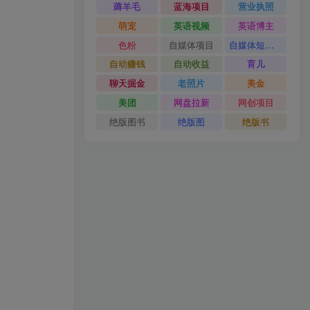
薅羊毛
蓝海项目
营业执照
萌宠
英语视频
英语博主
色粉
自媒体项目
自媒体短视频
自动赚钱
自动收益
育儿
聊天掘金
老照片
美金
美团
网盘拉新
网创项目
绝版图书
绝版图
绝版书