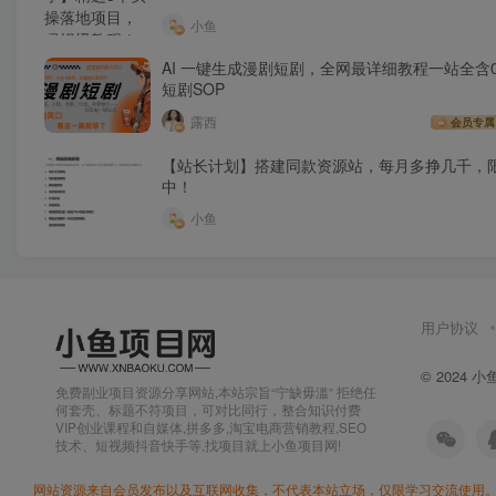
小鱼
AI 一键生成漫剧短剧，全网最详细教程一站全含0
短剧SOP
露西
会员专属
【站长计划】搭建同款资源站，每月多挣几千，
中！
小鱼
用户协议
© 2024
小
免费副业项目资源分享网站,本站宗旨“宁缺毋滥” 拒绝任
何套壳、标题不符项目，可对比同行，整合知识付费
VIP创业课程和自媒体,拼多多,淘宝电商营销教程,SEO
技术、短视频抖音快手等,找项目就上小鱼项目网!
网站资源来自会员发布以及互联网收集，不代表本站立场，仅限学习交流使用。