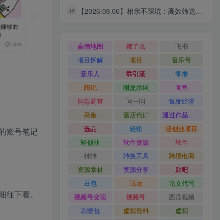
【2026.08.06】相亲不踩坑：高效筛选靠谱对象的实操指南，避开短择与利己型陷阱
12
【2026.08.06】零成本启动！互联网新个体创业全攻略：商业思维×流量实战×个人品牌，从小白到变现闭环
6
【2026.08.06】AI赋能电商全域变现实战指南｜多平台无人运营、智能工具应用、供应链合规与全链路盈利闭环系统课
7
高德地图
饿了么
飞书
【2026.08.06】抖音漫画图文新风口！10分钟快速出片，稳定获取创作者收益
8
项目拆解
项目
音乐号
【2026.08.06】腾讯ADQ、抖音、快手、B站全平台广告实操课：投手手把手教你稳定变现，拆解出单全流程
9
音乐人
靠引流
零撸
陪玩
附提示词
闲鱼
【2026.08.06】短剧编剧速成指南：从AI写剧指令到过稿投稿，全流程实操教学
10
问卷调查
问一问
银发经济
【2026.08.06】闲鱼掘金秘籍：从新手到月入过万的实战全攻略，选品定价一网打尽
11
采集
酒店代订
通过作品流量
【2026.08.06】相亲不踩坑：高效筛选靠谱对象的实操指南，避开短择与利己型陷阱
12
选品
轻松
轻创业项目
的账号笔记
轻创业
软件资源
软件
转转
转换工具
跨境电商
资源素材
资源分享
贴吧
豆包
试玩
论文代写
细往下看。
视频号变现
视频号
西瓜视频
表情包
虚拟资料
虚拟