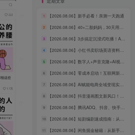
近期文章
【2026.08.06】新手必看！亲测一天跑通
1
创业者的第一个付费社群
【2026.08.06】40+二胎妈妈，30天用AI搭建知识体系，从0启动3条“生产线”，涨粉2000+，一人公司实现自动运转（深度复盘）
2
氛围好 价格低 内容多
【2026.08.06】3步搞定沉浸式吃播！AI无线画布保姆级教程，手把手教你轻松出片
3
立即查看
【2026.08.06】小红书卖职场英语资料，单价39.8却狂销2万+，零基础新手也能轻松复制
4
【2026.08.06】数字人+声音克隆+AI视频生成，零基础玩转口播智能体全流程实战
5
【2026.08.06】零成本启动！互联网新个体创业全攻略：商业思维×流量实战×个人品牌，从小白到变现闭环
6
【2026.08.06】AI赋能电商全域变现实战指南｜多平台无人运营、智能工具应用、供应链合规与全链路盈利闭环系统课
7
【2026.08.06】新手必看！亲测一天跑通
1
【2026.08.06】抖音漫画图文新风口！10分钟快速出片，稳定获取创作者收益
8
【2026.08.06】40+二胎妈妈，30天用AI搭建知识体系，从0启动3条“生产线”，涨粉2000+，一人公司实现自动运转（深度复盘）
2
【2026.08.06】腾讯ADQ、抖音、快手、B站全平台广告实操课：投手手把手教你稳定变现，拆解出单全流程
9
【2026.08.06】3步搞定沉浸式吃播！AI无线画布保姆级教程，手把手教你轻松出片
3
【2026.08.06】短剧编剧速成指南：从AI写剧指令到过稿投稿，全流程实操教学
10
【2026.08.06】小红书卖职场英语资料，单价39.8却狂销2万+，零基础新手也能轻松复制
4
【2026.08.06】闲鱼掘金秘籍：从新手到月入过万的实战全攻略，选品定价一网打尽
11
【2026.08.06】数字人+声音克隆+AI视频生成，零基础玩转口播智能体全流程实战
5