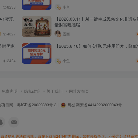
8238
小鱼
-1变现
【2026.03.11】AI一键生成民俗文化非遗
量财富嘎嘎猛!
4827
露西
限时优惠
【2025.6.18】如何实现0元使用即梦，降
2424
小鱼
免责声明
隐私政策
关于我们
网址发布页
鱼项目网
·
粤ICP备20029383号-3
|
粤公网安备44142202000043号
请遵循相关法律法规，请在下载后24小时内删除，如有侵权争议、不妥之处请联系