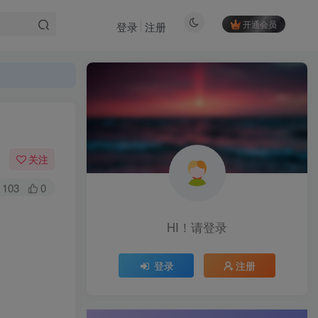
开通会员
登录
注册
关注
103
0
HI！请登录
登录
注册