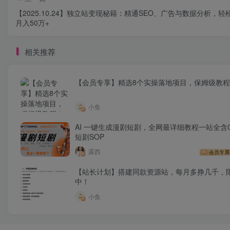
【2025.10.24】独立站变现秘籍：精通SEO、广告与数据分析，轻
月入50万+
相关推荐
【会员专享】精选8个实操落地项目，保姆级教
小鱼
AI 一键生成漫剧短剧，全网最详细教程一站全含0
短剧SOP
露西
会员专属
【站长计划】搭建同款资源站，每月多挣几千，
中！
小鱼