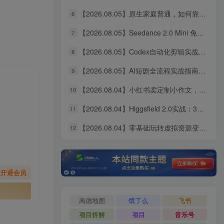
【2026.08.05】原生家庭普通，如何靠个人努力实现阶层跃升？这几点建议值得收藏
6
【2026.08.05】Seedance 2.0 Mini 免费无限用：10秒视频、9图+3音频全解锁！
7
【2026.08.05】Codex自动化剪辑实战：DeepSeek V4 Pro多API联动，图文成片Skill全流程拆解
8
【2026.08.05】AI短剧全流程实战指南：从爆款拆解到成片交付，掌握高效工作流与审美进阶秘籍
9
【2026.08.04】小红书卖定制小作文，9.9元一单狂卖1万+，普通人的轻资产搞钱路子
10
【2026.08.04】Higgsfield 2.0实战：3分钟真人AI影视剧全流程拆解，14天无限生成秘籍
11
【2026.08.04】零基础玩转虚拟资源变现：四大赛道实操指南，手把手教你搭建个人盈利体系
12
先开通会员
高德地图
饿了么
飞书
项目拆解
项目
音乐号