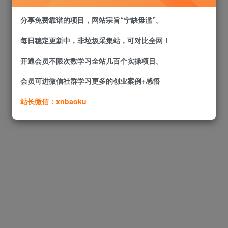
分享免费靠谱的项目，网站宗旨“宁缺毋滥”。
每日稳定更新中，非垃圾采集站，可对比全网！
开通会员不限次数学习全站几百个实操项目。
会员可进微信社群学习更多的创业案例+感悟
站长微信：xnbaoku