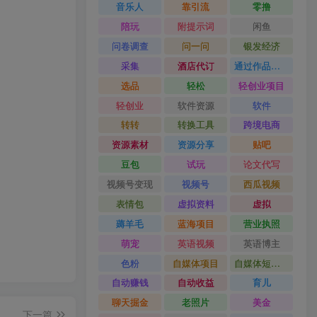
音乐人
靠引流
零撸
陪玩
附提示词
闲鱼
问卷调查
问一问
银发经济
采集
酒店代订
通过作品流量
选品
轻松
轻创业项目
轻创业
软件资源
软件
转转
转换工具
跨境电商
资源素材
资源分享
贴吧
豆包
试玩
论文代写
视频号变现
视频号
西瓜视频
表情包
虚拟资料
虚拟
薅羊毛
蓝海项目
营业执照
萌宠
英语视频
英语博主
色粉
自媒体项目
自媒体短视频
自动赚钱
自动收益
育儿
聊天掘金
老照片
美金
下一篇