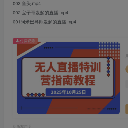
003 鱼头.mp4
002 宝子哥发起的直播.mp4
001阿米巴导师发起的直播.mp4
付费资源
©
版权声明