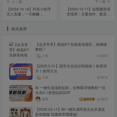
上一篇
下一篇
【2024.10.16】抖音小程序
【2024.10.17】短视频剪混
无人直播，一天躺赚
变现营：文案创作、配音及
3000+，0粉手机可搭建，不
剪辑，无需颜值口才，快速
违规不限流
上手运营
相关推荐
【会员专享】精选8个实操落地项目，保姆级
教程！
小鱼
8262
【2025.5.31】国学文化知识智能体丨效果演
示丨使用方法
小鱼
5076
AI 一键生成漫剧短剧，全网最详细教程一站
全含0-1变现短剧SOP
露西
4829
会员专属
【2026.03.11】AI一键生成民俗文化非遗皮
影戏视频 流量财富嘎嘎猛!