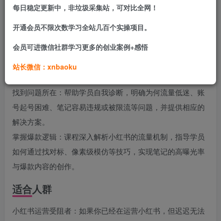
入门并有效提升账号曝光度。
每日稳定更新中，非垃圾采集站，可对比全网！
课程亮点
开通会员不限次数学习全站几百个实操项目。
会员可进微信社群学习更多的创业案例+感悟
轻理论、重实战：课程重点在于实践操作，理论部分简明扼
要，重在能有效落地执行。学员不仅能学到方法，还能通过
站长微信：xnbaoku
实战提升技能。
找到问题所在：帮助学员自我诊断，明确为何流量低迷、账
号起号困难、笔记容易违规或被限流等问题，并提供相应的
解决方案。
掌握爆款逻辑：课程深入解析小红书的流量机制，指导学员
如何通过找对标、像素级模仿等技巧，实现笔记的高曝光率
与爆款内容的创作。
适合人群
小红书运营受阻者：如果你已经在运营小红书，但迟迟无法