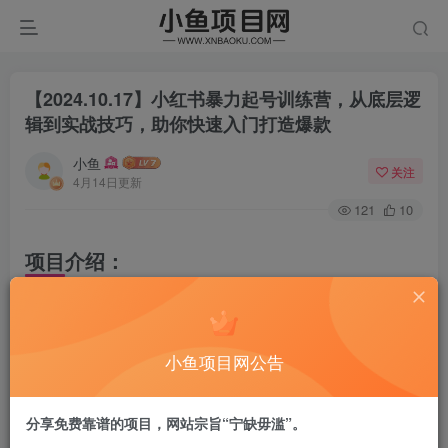
【2024.10.17】小红书暴力起号训练营，从底层逻
辑到实战技巧，助你快速入门打造爆款
小鱼
关注
4月14日更新
121
10
项目介绍：
《小红书暴力起号特训营》是一门专为想要快速掌握小红书
运营技巧、实现爆款内容的学员设计的特训课程。通过14天
小鱼项目网公告
的系统学习与实战演练，学员将全面掌握小红书的流量机
制、爆款内容的创作技巧以及账号快速起号的底层逻辑。课
分享免费靠谱的项目，网站宗旨“宁缺毋滥”。
程以轻理论、重实战为核心，帮助学员解决起号难题，迅速