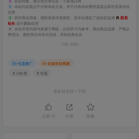
如若转载，请注明文章出处：小鱼项目网
3
本站内容观点不代表本站立场，并不代表本站赞同其观点和对其真实性
4
负责
若作商业用途，请联系原作者授权，若本站侵犯了您的权益请
联系
5
站长
进行删除处理
本站所有内容均来源于网络，仅供学习与参考，请勿商业运营，严禁从
6
事违法、侵权等任何非法活动，否则后果自负
THE END
引流推广
自媒体短视频
# 小红书
# 引流
喜欢就支持一下吧
点赞
10
分享
收藏