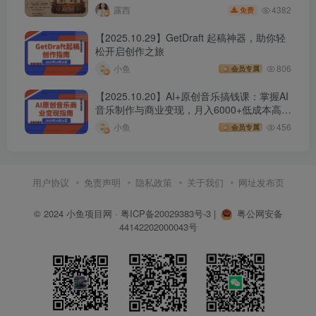
4382
露西
免费
【2025.10.29】GetDraft 起稿神器，助你轻
松开启创作之旅
小鱼
806
会员专属
【2025.10.20】AI+原创音乐搞钱课：掌握AI
音乐制作与商业变现，月入6000+低成本高收
益
小鱼
456
会员专属
用户协议
免责声明
隐私政策
关于我们
网址发布页
© 2024
小鱼项目网
·
粤ICP备20029383号-3
|
粤公网安备
44142202000043号