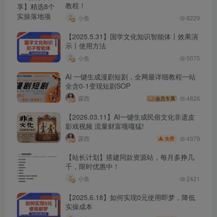
教程！
小鱼
8229
【2025.5.31】国学文化知识智能体丨效果演
示丨使用方法
小鱼
5075
AI 一键生成漫剧短剧，全网最详细教程一站
全含0-1变现短剧SOP
露西
4826
会员专属
【2026.03.11】AI一键生成民俗文化非遗皮
影戏视频 流量财富嘎嘎猛!
4379
露西
免费
【站长计划】搭建同款资源站，每月多挣几
千，限时优惠中！
小鱼
2421
【2025.6.18】如何实现0元使用即梦，降低
实操成本