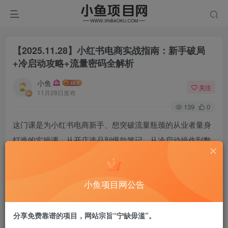
【2025.11.28】小红书电商实战指南：新手破局
+冷启动攻略+流量密码全解析
小鱼
关注
11月28日发布
139
0
这门课是为小红书电商新手、想突破流量瓶颈的从业者量身
打造的实操课。从开店选品到爆款笔记、从冷启动操作到数
据复盘，用8节干货课拆解小红书电商全流程，帮你30天快
速上手、避开变现陷阱，掌握从0到1的流量与转化逻辑。
小鱼项目网公告
课程目录
分享免费靠谱的项目，网站宗旨“宁缺毋滥”。
1《新手实战指南：告别焦虑，30天赚到第一桶金》