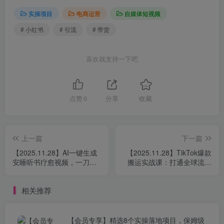
实操项目
电商运营
自媒体短视频
# 小红书
# 引流
# 带货
喜欢就支持一下吧
点赞
0
分享
收藏
上一篇
下一篇
【2025.11.28】AI一键生成
【2025.11.28】TikTok爆款
安睡听书疗愈视频，一刀不
搬运实战课：打通全球流量
剪，无需剪辑，直接发布！
变现通道，单账号月入5万+
相关推荐
【会员专享】精选8个实操落地项目，保姆级