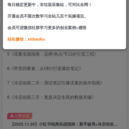
每日稳定更新中，非垃圾采集站，可对比全网！
2《开店全玩法：选品+直播，告别变现迷茫》
开通会员不限次数学习全站几百个实操项目。
3《账号三板斧：快速变现不踩坑的设置技巧》
会员可进微信社群学习更多的创业案例+感悟
站长微信：xnbaoku
4《避坑全攻略：从账号选择到快速出单的路径》
5《流量实战指南：品牌/热点/节日的引流三招》
6《带货四要素：从0到1打造爆款笔记》
7《冷启动第二天：测试笔记引爆流量的操作指南》
8《冷启动第三天：复盘决定生死的数据关键》
付费资源
【2025.11.28】小红书电商实战指南：新手破局+冷启动攻略+流量密码全解析