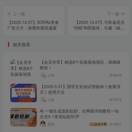
上一篇
下一篇
【2025.12.07】SORA2美食
【2025.12.07】与朱迪尼克
广告大片：味蕾的视觉盛宴
“同框”AI照疯传，引爆《疯狂
动物城2》期待热潮
相关推荐
【会员专享】精选8个实操落地项目，保姆级
教程！
小鱼
8249
【2025.5.31】国学文化知识智能体丨效果演
示丨使用方法
小鱼
5075
AI 一键生成漫剧短剧，全网最详细教程一站
全含0-1变现短剧SOP
露西
4827
会员专属