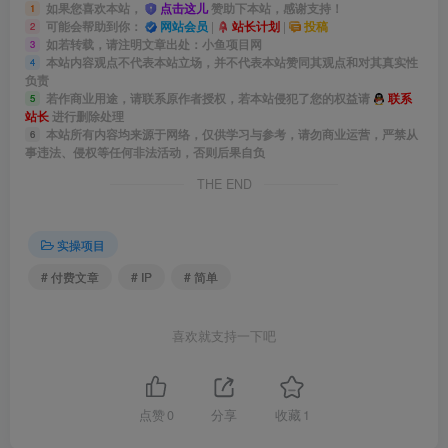
如果您喜欢本站，
点击这儿
赞助下本站，感谢支持！
1
可能会帮助到你：
网站会员
|
站长计划
|
投稿
2
如若转载，请注明文章出处：小鱼项目网
3
本站内容观点不代表本站立场，并不代表本站赞同其观点和对其真实性
4
负责
若作商业用途，请联系原作者授权，若本站侵犯了您的权益请
联系
5
站长
进行删除处理
本站所有内容均来源于网络，仅供学习与参考，请勿商业运营，严禁从
6
事违法、侵权等任何非法活动，否则后果自负
THE END
实操项目
# 付费文章
# IP
# 简单
喜欢就支持一下吧
点赞
0
分享
收藏
1