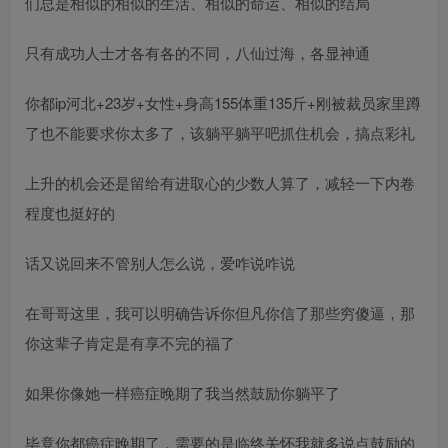
们总是相似的相似的生活、相似的命运、相似的结局
只有成功人士才各有各的不同，八仙过海，各显神通
你都ip河北+23岁+女性+身高155体重135斤+刚被裁员家里蹲
了也不能要求你太多了，该躺平躺平吧抓住机会，搞点彩礼
上升的机会还是留给有进取心的少数人算了，减轻一下内卷
程度也挺好的
话又说回来不管别人怎么说，爱咋说咋说
在哥哥这里，我可以明确告诉你但凡你信了那些穷傻逼，那
你这辈子肯定是有享不完的福了
如果你像她一样癌症晚期了我当然鼓励你躺平了
毕竟你都癌症晚期了，需要的是临终关怀我就多说点鼓励的