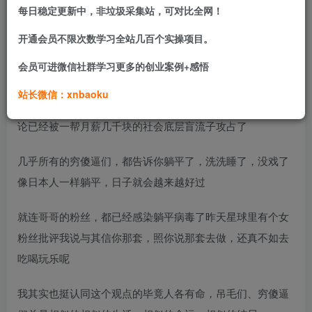
每日稳定更新中，非垃圾采集站，可对比全网！
开通会员不限次数学习全站几百个实操项目。
缺钱了家人们两个月没营业了，收入断崖下跌所以简简单单
会员可进微信社群学习更多的创业案例+感悟
上来&#11093;&#65039;点，恢复一下营业
站长微信：xnbaoku
为什么起这个标题呢？因为现在网上穷傻逼太多了，网络舆
论已经被一帮月薪几千块的社会底层盲流子攻占了
几乎所有的穷傻逼们，都告诉你躺平了，洗洗睡了，没戏了
像日本人一样躺平，日子就会越来越好过
就连哥哥的粉丝，都已经感染躺平病毒了昨天星球里有个女
粉丝批评我说与其信你那套，照你说那套去做，还真不如去
吃喝玩乐呢
我其实也挺认同这个观点的毕竟人各有命，吊毛们、穷傻逼