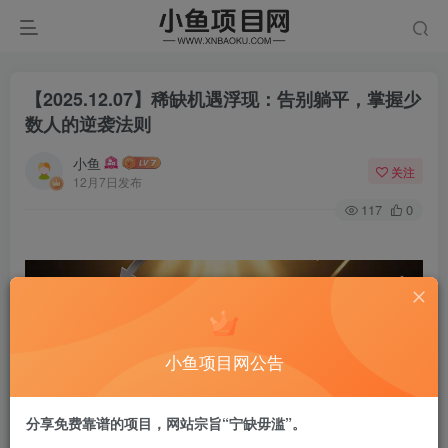
【2025.12.07】稀缺机遇浮现：告别躺平，掌握少
数人的逆袭法则
小鱼
关注
12月7日发布
117
0
小鱼项目网公告
分享免费靠谱的项目，网站宗旨“宁缺毋滥”。