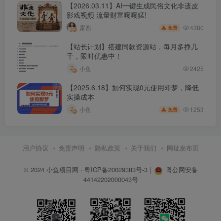
【2026.03.11】AI一键生成民俗文化非遗皮
影戏视频 流量财富嘎嘎猛!
4380
露西
免费
【站长计划】搭建同款资源站，每月多挣几
千，限时优惠中！
小鱼
2425
【2025.6.18】如何实现0元使用即梦，降低
实操成本
1253
小鱼
免费
用户协议
免责声明
隐私政策
关于我们
网址发布页
© 2024
小鱼项目网
·
粤ICP备20029383号-3
|
粤公网安备
44142202000043号