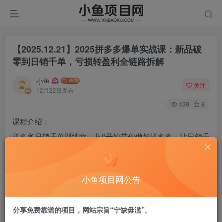
【2025.12.21】2025拼多多爆单实战课：新品破
零到日销千单，亏损转盈利全链路拆解
小鱼
关注
12月22日发布
139
8
课程介绍：
拼多多日销千单训练营。从0开始带你做好拼多多，让日销千
单可以快速复制，一对一带店实训，快速打造日销千单店
铺。
小鱼项目网公告
课程目录：
├─【第1-2期汇总】拼多多全面解读（2021年更新）
分享免费靠谱的项目，网站宗旨“宁缺毋滥”。
│ 01.【初识拼多多】拼多多店铺分类和权重等级.mp4