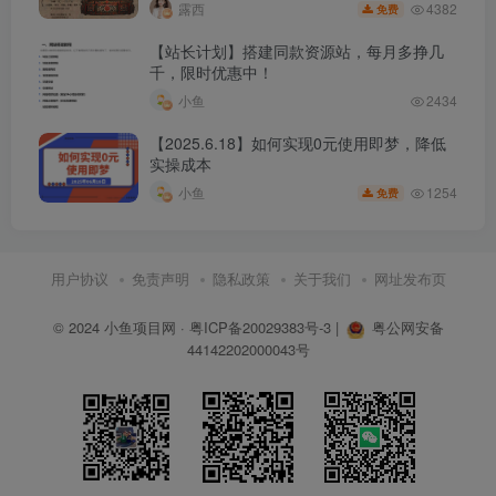
4382
露西
免费
│ 2.做一张超高点击率主图的四步逻辑法.mp4
│ 3.主力产品如何利用淡季弯道超车.mp4
【站长计划】搭建同款资源站，每月多挣几
千，限时优惠中！
│ 4.红海产品如何利用场景做到盈利起盘.mp4
小鱼
2434
│ 5.多多搜索ocpx正确的打开方式和万能公式.mp4
【2025.6.18】如何实现0元使用即梦，降低
│ 6.全站推广四个屡试不爽的高投产起量玩法.mp4
实操成本
│ 7.付费工具如何合理拖价让你5毛有10块的效果.mp4
1254
小鱼
免费
│ 8.2023付费工具常见的5大问题.mp4
│
用户协议
免责声明
隐私政策
关于我们
网址发布页
├─【第13期】全站239技术（2023年6月更新）
│ 01.全站推广扣费逻辑和权重底层算法.mp4
© 2024
小鱼项目网
·
粤ICP备20029383号-3
|
粤公网安备
│ 02.2个核心-曝光量.mp4
44142202000043号
│ 03.2个核心-交易额.mp4
│ 04.3个阶段-投产拉伸.mp4
│ 05.3个阶段-曝光优化.mp4
│ 06.3个阶段-人群定向.mp4