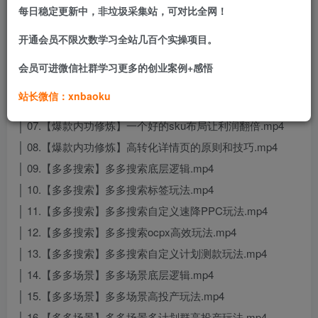
每日稳定更新中，非垃圾采集站，可对比全网！
│ 02.【初识拼多多】入局拼多多你必须要知道的两件事.mp4
开通会员不限次数学习全站几百个实操项目。
│ 03.【爆款内功修炼】竞品分析和平台活动比价机制.mp4
│ 04.【爆款内功修炼】爆款的定价法则.mp4
会员可进微信社群学习更多的创业案例+感悟
│ 05.【爆款内功修炼】关键词的正确概念和核心逻辑.mp4
站长微信：xnbaoku
│ 06.【爆款内功修炼】做一套高质量主图的原则和方法.mp4
│ 07.【爆款内功修炼】一个好的sku布局让利润翻倍.mp4
│ 08.【爆款内功修炼】高转化详情页的原则和技巧.mp4
│ 09.【多多搜索】多多搜索底层逻辑.mp4
│ 10.【多多搜索】多多搜索标签玩法.mp4
│ 11.【多多搜索】多多搜索自定义速降PPC玩法.mp4
│ 12.【多多搜索】多多搜索ocpx高效玩法.mp4
│ 13.【多多搜索】多多搜索自定义计划测款玩法.mp4
│ 14.【多多场景】多多场景底层逻辑.mp4
│ 15.【多多场景】多多场景高投产玩法.mp4
│ 16.【多多场景】多多场景多计划群高投产玩法.mp4