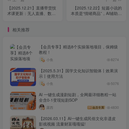
│ 4.通过万人团(附必过技巧)带动免费流量.mp4
【2025.12.21】直播带货技
【2025.12.22】短篇小说的
│ 5.2023年免费流量最新变化及问题答疑.mp4
术课更新：无人直播、数字
本质是“情绪商品”，AI辅助写
人搭建与选品起号全攻略
作、从拆解到变现的SOP分
│ 6.黑科技-破SKU区间价倍数.mp4
享
│
相关推荐
├─【第11期】多多搜索和多多场景（2023年4月更新）
│ 1.搜索+场景到底要怎么和全站配合才能量大投产高.mp4
【会员专享】精选8个实操落地项目，保姆级
教程！
│ 2.多多搜索原理+策略+ocpx+数据优化.mp4
小鱼
8274
│ 3.多多场景原理+策略+拖价+投产+数据优化.mp4
【2025.5.31】国学文化知识智能体丨效果演
│ 4.多多搜索多计划拖价拉高投产玩法.mp4
示丨使用方法
│ 5.多多场景高投产持续放量玩法.mp4
小鱼
5076
│ 6.店铺快速度过启动期的必备条件和五步起盘法.mp4
AI 一键生成漫剧短剧，全网最详细教程一站
│
全含0-1变现短剧SOP
├─【第12期】拼多多最新变化和对应玩法（2023年5月更
露西
4830
会员专属
新）
【2026.03.11】AI一键生成民俗文化非遗皮
影戏视频 流量财富嘎嘎猛!
│ 1.最新平台的两大变化及三个运营策略.mp4