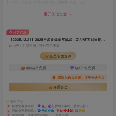
│ 4.全店动销型店铺模型-找品和前期测试.mp4
│ 5.全店动销型店铺模型-推广和小爆款群.mp4
展开阅读全文
│ 6.高客单商品起爆模型2.0.mp4
│ 7.纯付费店铺流量技巧.mp4
付费资源
│ 8.拼多多必知-利用图文防止系统比价.mp4
【2025.12.21】2025拼多多爆单实战课：新品破零到日销千单，亏损转盈利全链路拆解
│ 9.拼多多必知-制作高点击率图片的六大技巧.mp4
此内容为付费资源，请付费后查看
│
会员专属资源
├─【第8期】免费流量和春节运营（2023年1月更新）
│ 1.拼多多最新免费流量起爆模型.mp4
免费
免费
网站会员
站长计划
│ 2.如何巧妙利用低价sku拉免费流量2.0.mp4
您暂无购买权限，请先开通会员
│ 3.新品快速起爆模型2.0.mp4
开通会员
│ 4.【积“兔”成山】六维保养法让店铺节后高权重.mp4
│ 5.【宏“兔”大志】2023年开年店铺布局思路.mp4
©
版权声明
│ 6.【励精”兔“治】春节每天1小时高质量运维店铺.mp4
如果您喜欢本站，
点击这儿
赞助下本站，感谢支持！
1
可能会帮助到你：
网站会员
|
站长计划
|
投稿
│ 7.【异军“兔”起】春节新品7天弯道超车玩法.mp4
2
如若转载，请注明文章出处：小鱼项目网
3