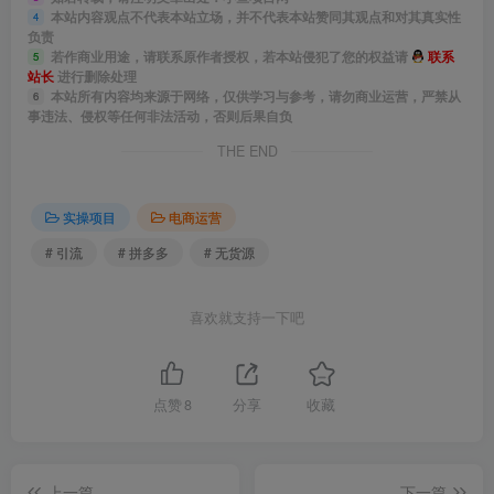
│
本站内容观点不代表本站立场，并不代表本站赞同其观点和对其真实性
4
负责
├─【第9期】2023年全站推广（2023年2月更新）
若作商业用途，请联系原作者授权，若本站侵犯了您的权益请
联系
5
站长
进行删除处理
│ 1.十分钟让你搞懂全站推广的底层逻辑.mp4
本站所有内容均来源于网络，仅供学习与参考，请勿商业运营，严禁从
6
│ 2.一张表格让你的全站推广投产变高.mp4
事违法、侵权等任何非法活动，否则后果自负
│ 3.全站推广新店盈利玩法.mp4
THE END
│ 4.低客单商品全站推广玩法实操.mp4
│ 5.高客单商品全站推广玩法实操.mp4
实操项目
电商运营
│ 6.2023年全站推广最新玩法汇总.mp4
# 引流
# 拼多多
# 无货源
│ 7.全站和搜索、场景联动达到日销千单.mp4
│ 8.全站推广实操过程中常见问题.mp4
喜欢就支持一下吧
│
├─【第10期】2023年免费流量（2023年3月更新）
点赞
8
分享
收藏
│ 1.少产品多链接筛选稳步起免费流量玩法.mp4
│ 2.多产品放养筛选全渠道起免费流量玩法.mp4
│ 3.应季产品多链接快速起免费流量玩法.mp4
上一篇
下一篇