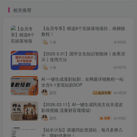
限
相关推荐
【会员专享】精选8个实操落地项目，保姆级
教程！
小鱼
8262
【2025.5.31】国学文化知识智能体丨效果演
示丨使用方法
小鱼
5076
AI 一键生成漫剧短剧，全网最详细教程一站
全含0-1变现短剧SOP
露西
4828
会员专属
【2026.03.11】AI一键生成民俗文化非遗皮
影戏视频 流量财富嘎嘎猛!
4382
露西
免费
【站长计划】搭建同款资源站，每月多挣几
千，限时优惠中！