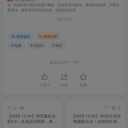
本站所有内容均来源于网络，仅供学习与参考，请勿商业运营，严禁从
6
事违法、侵权等任何非法活动，否则后果自负
THE END
实操项目
电商运营
# 电商
# AI创作
# 淘宝
喜欢就支持一下吧
点赞
6
分享
收藏
上一篇
下一篇
【2025.12.24】淘宝爆款运
【2025.12.24】2026京东短
营2.0：从选品到矩阵，系统
视频新玩法！全程AI生成原
打造月入5万+店铺
创视频，批量操作收入无上