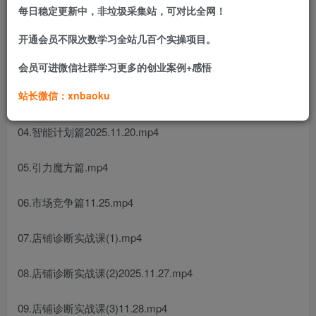
每日稳定更新中，非垃圾采集站，可对比全网！
01.店铺诊断篇.mp4
开通会员不限次数学习全站几百个实操项目。
02.运营流程篇2025.11.18.mp4
会员可进微信社群学习更多的创业案例+感悟
站长微信：xnbaoku
03.标准计划篇.mp4
04.智能计划篇2025.11.20.mp4
05.引力魔方篇.mp4
06.市场竞争篇11.25.mp4
07.店铺诊断实战课(1).mp4
08.店铺诊断实战课(2)2025.11.27.mp4
09.店铺诊断实战课(3)11.28.mp4