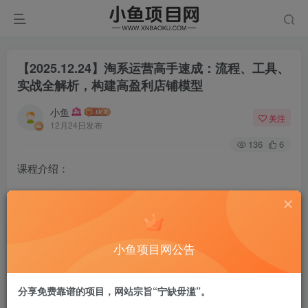
【2025.12.24】淘系运营高手速成：流程、工具、
实战全解析，构建高盈利店铺模型
小鱼
关注
12月24日发布
136
6
课程介绍：
本课程专为电商运营人员设计，系统讲解淘宝/天猫店铺运营
全流程。课程涵盖店铺诊断、数据选款、市场竞争分析、运
营流程规范、推广技巧及主流推广工具深度教学，帮助学员
小鱼项目网公告
掌握数据驱动的电商运营方法论。
分享免费靠谱的项目，网站宗旨“宁缺毋滥”。
课程目录