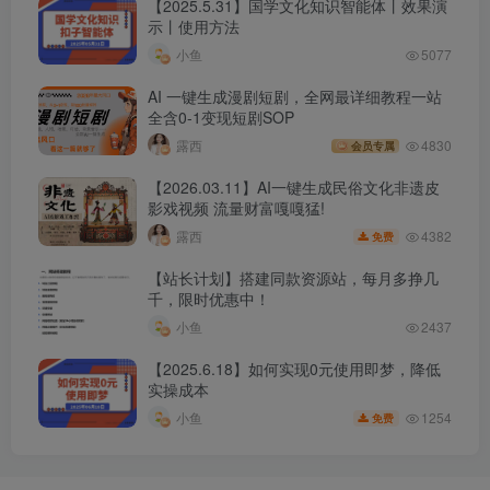
【2025.5.31】国学文化知识智能体丨效果演
示丨使用方法
小鱼
5077
AI 一键生成漫剧短剧，全网最详细教程一站
全含0-1变现短剧SOP
露西
4830
会员专属
【2026.03.11】AI一键生成民俗文化非遗皮
影戏视频 流量财富嘎嘎猛!
4382
露西
免费
【站长计划】搭建同款资源站，每月多挣几
千，限时优惠中！
小鱼
2437
【2025.6.18】如何实现0元使用即梦，降低
实操成本
1254
小鱼
免费