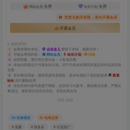
免费
免费
网站会员
站长计划
您暂无购买权限，请先开通会员
开通会员
©
版权声明
如果您喜欢本站，
点击这儿
赞助下本站，感谢支持！
1
可能会帮助到你：
网站会员
|
站长计划
|
投稿
2
如若转载，请注明文章出处：小鱼项目网
3
本站内容观点不代表本站立场，并不代表本站赞同其观点和对其真实性
4
负责
若作商业用途，请联系原作者授权，若本站侵犯了您的权益请
联系
5
站长
进行删除处理
本站所有内容均来源于网络，仅供学习与参考，请勿商业运营，严禁从
6
事违法、侵权等任何非法活动，否则后果自负
THE END
实操项目
电商运营
# 流量
# 拼多多
# 引流推广