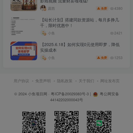
影戏视频 流量财富嘎嘎猛!
4380
露西
免费
【站长计划】搭建同款资源站，每月多挣几
千，限时优惠中！
小鱼
2421
【2025.6.18】如何实现0元使用即梦，降低
实操成本
1253
小鱼
免费
用户协议
免责声明
隐私政策
关于我们
网址发布页
© 2024
小鱼项目网
·
粤ICP备20029383号-3
|
粤公网安备
44142202000043号