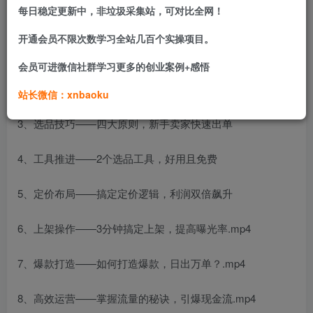
每日稳定更新中，非垃圾采集站，可对比全网！
课程目录：
开通会员不限次数学习全站几百个实操项目。
1、temu趋势深入解读
会员可进微信社群学习更多的创业案例+感悟
2、新手开店——手把手教你轻松入驻temu
站长微信：xnbaoku
3、选品技巧——四大原则，新手卖家快速出单
4、工具推进——2个选品工具，好用且免费
5、定价布局——搞定定价逻辑，利润双倍飙升
6、上架操作——3分钟搞定上架，提高曝光率.mp4
7、爆款打造——如何打造爆款，日出万单？.mp4
8、高效运营——掌握流量的秘诀，引爆现金流.mp4