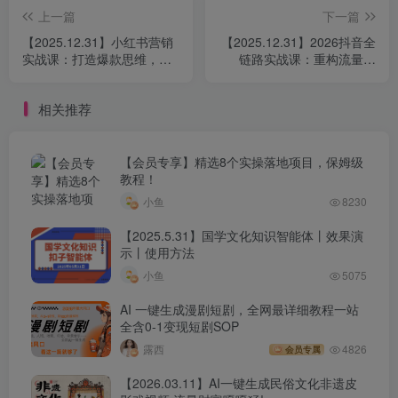
上一篇
下一篇
【2025.12.31】小红书营销
【2025.12.31】2026抖音全
实战课：打造爆款思维，助
链路实战课：重构流量体
你实现单店月销百万！
系、优化ROI策略、精准起
号路径，玩转平台新规实现
相关推荐
利润倍增
【会员专享】精选8个实操落地项目，保姆级
教程！
小鱼
8230
【2025.5.31】国学文化知识智能体丨效果演
示丨使用方法
小鱼
5075
AI 一键生成漫剧短剧，全网最详细教程一站
全含0-1变现短剧SOP
露西
4826
会员专属
【2026.03.11】AI一键生成民俗文化非遗皮