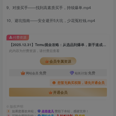
9、对接买手——找到高素质买手，持续爆单.mp4
10、避坑指南——安全避开5大坑，少花冤枉钱.mp4
付费资源
【2025.12.31】Temu掘金攻略：从选品到爆单，新手速成月入5000+秘籍
此内容为付费资源，请付费后查看
会员专属资源
免费
免费
网站会员
站长计划
您暂无购买权限，请先开通会员
开通会员
©
版权声明
如果您喜欢本站，
点击这儿
赞助下本站，感谢支持！
1
可能会帮助到你：
网站会员
|
站长计划
|
投稿
2