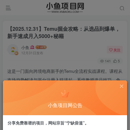
【2025.12.31】Temu掘金攻略：从选品到爆单，
新手速成月入5000+秘籍
小鱼
关注
12月31日发布
141
5
这是一门面向跨境电商新手的Temu全流程实战课程。课程从
市场趋势解读与平台注册入驻讲起，系统教授选品技巧、免
费工具使用、定价策略、商品上架等基础操作。进而深入讲
解爆款打造、流量获取、买手对接等核心运营方法，并提供
小鱼项目网公告
关键的避坑指南。内容涵盖从店铺开设到持续盈利的完整链
路，旨在帮助学员快速掌握Temu平台运营精髓，实现店铺从
分享免费靠谱的项目，网站宗旨“宁缺毋滥”。
零起步到稳定出单的跨越。