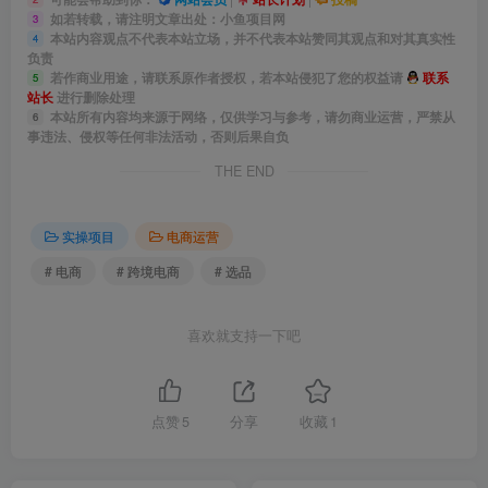
如若转载，请注明文章出处：小鱼项目网
3
本站内容观点不代表本站立场，并不代表本站赞同其观点和对其真实性
4
负责
若作商业用途，请联系原作者授权，若本站侵犯了您的权益请
联系
5
站长
进行删除处理
本站所有内容均来源于网络，仅供学习与参考，请勿商业运营，严禁从
6
事违法、侵权等任何非法活动，否则后果自负
THE END
实操项目
电商运营
# 电商
# 跨境电商
# 选品
喜欢就支持一下吧
点赞
5
分享
收藏
1