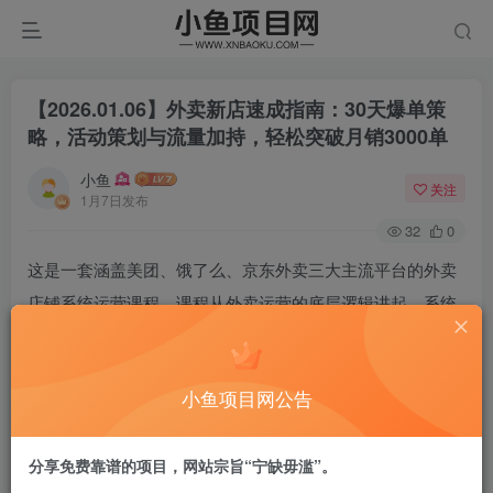
【2026.01.06】外卖新店速成指南：30天爆单策
略，活动策划与流量加持，轻松突破月销3000单
小鱼
关注
1月7日发布
32
0
这是一套涵盖美团、饿了么、京东外卖三大主流平台的外卖
店铺系统运营课程。课程从外卖运营的底层逻辑讲起，系统
性地教授店铺形象优化（名称、头像、菜单结构）、爆款产
品打造、平台活动策划（拉新、提客单、复购）、付费推广
小鱼项目网公告
策略（点金/斗金推广、流量卡等）以及新店30天爆单打法和
老店盘活五步法等实战技巧。课程针对各平台（美团/饿了么/
分享免费靠谱的项目，网站宗旨“宁缺毋滥”。
京东外卖）的规则和工具进行专项拆解，旨在帮助餐饮商家