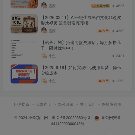
露西
4826
会员专属
【2026.03.11】AI一键生成民俗文化非遗皮
影戏视频 流量财富嘎嘎猛!
4380
露西
免费
【站长计划】搭建同款资源站，每月多挣几
千，限时优惠中！
小鱼
2421
【2025.6.18】如何实现0元使用即梦，降低
实操成本
1253
小鱼
免费
用户协议
免责声明
隐私政策
关于我们
网址发布页
© 2024
小鱼项目网
·
粤ICP备20029383号-3
|
粤公网安备
44142202000043号