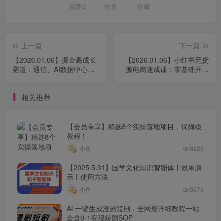
点赞
0
分享
收藏
上一篇
下一篇
【2026.01.06】掘金高成长
【2026.01.06】小红书无货
赛道：通信、AI数据中心与
源电商速成课：零基础开店
机器人，深度剖析50+潜力
选品、笔记搬运到运营变
股，把握2026确定性机遇
现，轻松实现日销数十单
相关推荐
（新版）
【会员专享】精选8个实操落地项目，保姆级
教程！
小鱼
8229
【2025.5.31】国学文化知识智能体丨效果演
示丨使用方法
小鱼
5075
AI 一键生成漫剧短剧，全网最详细教程一站
全含0-1变现短剧SOP