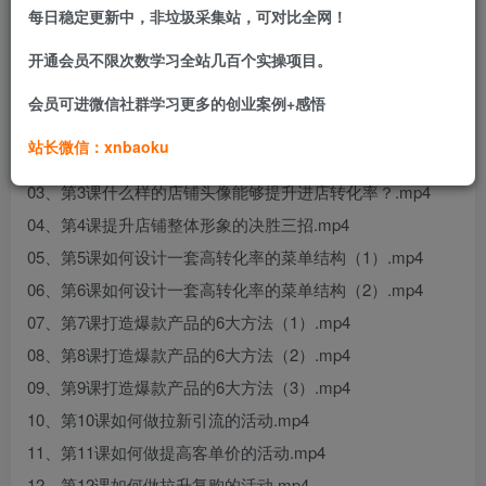
全面掌握多平台外卖运营能力，有效提升店铺曝光、转化与
每日稳定更新中，非垃圾采集站，可对比全网！
单量，实现营业额增长。
开通会员不限次数学习全站几百个实操项目。
课程目录：
会员可进微信社群学习更多的创业案例+感悟
01、第1课：10分钟彻底搞懂外卖运营到底是什么？.mp4
站长微信：xnbaoku
02、第2课外卖店铺的名称怎么取更吸引人？.mp4
03、第3课什么样的店铺头像能够提升进店转化率？.mp4
04、第4课提升店铺整体形象的决胜三招.mp4
05、第5课如何设计一套高转化率的菜单结构（1）.mp4
06、第6课如何设计一套高转化率的菜单结构（2）.mp4
07、第7课打造爆款产品的6大方法（1）.mp4
08、第8课打造爆款产品的6大方法（2）.mp4
09、第9课打造爆款产品的6大方法（3）.mp4
10、第10课如何做拉新引流的活动.mp4
11、第11课如何做提高客单价的活动.mp4
12、第12课如何做拉升复购的活动.mp4