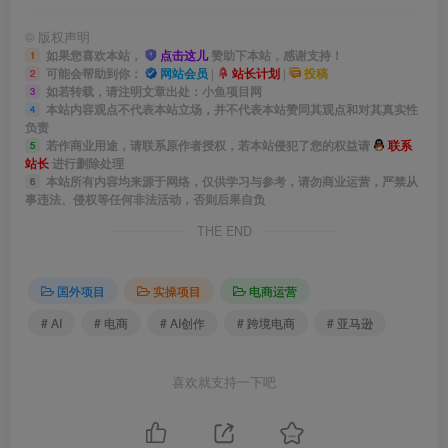
©
版权声明
如果您喜欢本站，
点击这儿
赞助下本站，感谢支持！
1
可能会帮助到你：
网站会员
|
站长计划
|
投稿
2
如若转载，请注明文章出处：小鱼项目网
3
本站内容观点不代表本站立场，并不代表本站赞同其观点和对其真实性
4
负责
若作商业用途，请联系原作者授权，若本站侵犯了您的权益请
联系
5
站长
进行删除处理
本站所有内容均来源于网络，仅供学习与参考，请勿商业运营，严禁从
6
事违法、侵权等任何非法活动，否则后果自负
THE END
国外项目
实操项目
电商运营
# AI
# 电商
# AI创作
# 跨境电商
# 亚马逊
喜欢就支持一下吧