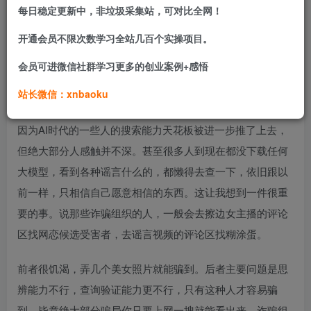
每日稳定更新中，非垃圾采集站，可对比全网！
逻辑是相同的，都是从浩如烟海的网络信息里查找自己需要
开通会员不限次数学习全站几百个实操项目。
的。
会员可进微信社群学习更多的创业案例+感悟
大家应该注意到了，自从大模型出现后，信息获取权已经彻
站长微信：xnbaoku
底下放，但人和人之间的差距依旧极大，甚至被加大了。
因为AI时代的一些人的搜索能力天花板被进一步推了上去，
但绝大部分人感触并不深。甚至很多人到现在都没下载任何
大模型，看到各种谣言什么的，都懒得去查一下，依旧跟以
前一样，只相信自己愿意相信的东西。这让我想到一件很重
要的事。说那些诈骗组织的人，一般会去擦边女主播的评论
区找网恋候选受害者，去谣言视频的评论区找糊涂蛋。
前者很饥渴，弄几个美女照片就能骗到。后者主要问题是思
辨能力不行，查询验证能力更不行，只有这种人才容易骗
到。毕竟绝大部分骗局你只要上网一搜就能看出来。诈骗组