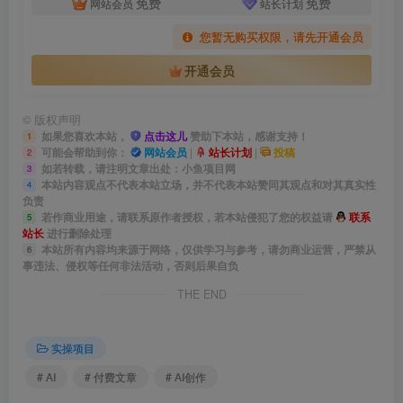
免费
免费
网站会员
站长计划
您暂无购买权限，请先开通会员
开通会员
©
版权声明
如果您喜欢本站，
点击这儿
赞助下本站，感谢支持！
1
可能会帮助到你：
网站会员
|
站长计划
|
投稿
2
如若转载，请注明文章出处：小鱼项目网
3
本站内容观点不代表本站立场，并不代表本站赞同其观点和对其真实性
4
负责
若作商业用途，请联系原作者授权，若本站侵犯了您的权益请
联系
5
站长
进行删除处理
本站所有内容均来源于网络，仅供学习与参考，请勿商业运营，严禁从
6
事违法、侵权等任何非法活动，否则后果自负
THE END
实操项目
# AI
# 付费文章
# AI创作