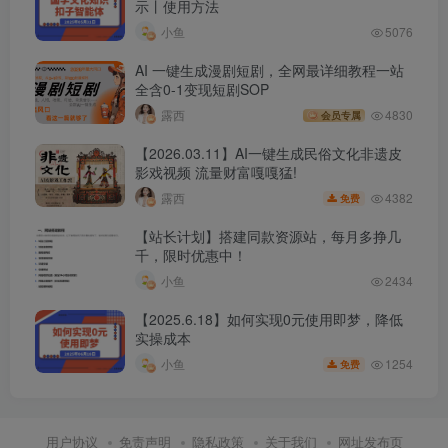
示丨使用方法
小鱼
5076
AI 一键生成漫剧短剧，全网最详细教程一站
全含0-1变现短剧SOP
露西
4830
会员专属
【2026.03.11】AI一键生成民俗文化非遗皮
影戏视频 流量财富嘎嘎猛!
4382
露西
免费
【站长计划】搭建同款资源站，每月多挣几
千，限时优惠中！
小鱼
2434
【2025.6.18】如何实现0元使用即梦，降低
实操成本
1254
小鱼
免费
用户协议
免责声明
隐私政策
关于我们
网址发布页