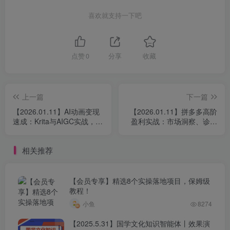
喜欢就支持一下吧
点赞
0
分享
收藏
上一篇
下一篇
【2026.01.11】AI动画变现
【2026.01.11】拼多多高阶
速成：Krita与AIGC实战，模
盈利实战：市场洞察、诊断
型训练+商单资源，零基础月
优化与付费策略全解析
入过万轻松入门
相关推荐
【会员专享】精选8个实操落地项目，保姆级
教程！
小鱼
8274
【2025.5.31】国学文化知识智能体丨效果演