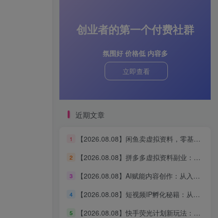
创业者的第一个付费社群
氛围好 价格低 内容多
立即查看
近期文章
【2026.08.08】闲鱼卖虚拟资料，零基础也能月入5k+，手把手全流程拆解
1
【2026.08.08】拼多多虚拟资料副业：零基础小白日入300-1000，每天只需半小时轻松操作
2
【2026.08.08】AI赋能内容创作：从入门到变现的全链路实战指南
3
【2026.08.08】短视频IP孵化秘籍：从0到1打造爆款内容创作运营体系
4
【2026.08.08】快手荧光计划新玩法：短剧搬运技巧，0粉老号新号都能做，有播放就有收益！
5