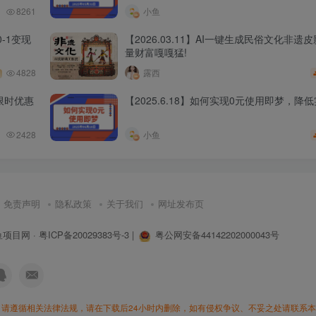
8261
小鱼
-1变现
【2026.03.11】AI一键生成民俗文化非遗
量财富嘎嘎猛!
4828
露西
限时优惠
【2025.6.18】如何实现0元使用即梦，降
2428
小鱼
免责声明
隐私政策
关于我们
网址发布页
鱼项目网
·
粤ICP备20029383号-3
|
粤公网安备44142202000043号
请遵循相关法律法规，请在下载后24小时内删除，如有侵权争议、不妥之处请联系