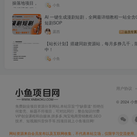
小鱼
AI 一键生成漫剧短剧，全网最详细教程一站全含0
短剧SOP
露西
会员专属
【站长计划】搭建同款资源站，每月多挣几千，
中！
小鱼
用户协议
© 2024
小
免费副业项目资源分享网站,本站宗旨“宁缺毋滥” 拒绝任
何套壳、标题不符项目，可对比同行，整合知识付费
VIP创业课程和自媒体,拼多多,淘宝电商营销教程,SEO
技术、短视频抖音快手等,找项目就上小鱼项目网!
网站资源来自会员发布以及互联网收集，不代表本站立场，仅限学习交流使用。