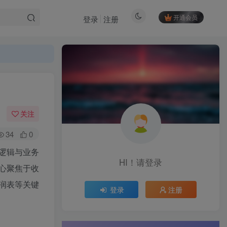
开通会员
登录
注册
关注
34
0
逻辑与业务
HI！请登录
心聚焦于收
润表等关键
登录
注册