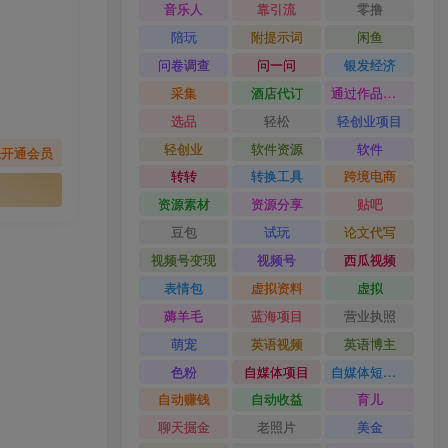
音乐人
靠引流
零撸
陪玩
附提示词
闲鱼
问卷调查
问一问
银发经济
采集
酒店代订
通过作品流量
选品
轻松
轻创业项目
轻创业
软件资源
软件
先开通会员
转转
转换工具
跨境电商
资源素材
资源分享
贴吧
豆包
试玩
论文代写
视频号变现
视频号
西瓜视频
表情包
虚拟资料
虚拟
薅羊毛
蓝海项目
营业执照
萌宠
英语视频
英语博主
色粉
自媒体项目
自媒体短视频
自动赚钱
自动收益
育儿
聊天掘金
老照片
美金