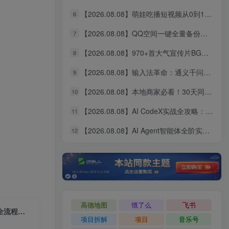
【2026.08.08】萌娃吃播短视频从0到1实操指南｜图文+视频双赛道变现秘籍，收徒、商单、伙伴计划一网打尽
6
【2026.08.08】QQ空间一键全量备份：照片、视频、动态全存本地，GitHub开源神器QzoneArchive来了！
7
【2026.08.08】970+首大气宣传片BGM合集，无版权可商用，分类清晰的高质量音效素材库！
8
【2026.08.08】输入法革命：通义千问让打字速度飞起，300字/分钟+AI润色，说话即出工整文章
9
【2026.08.08】本地商家必看！30天同城IP实操特训：拍摄剪辑+爆款文案+引流成交，全面引爆门店业绩
10
【2026.08.08】AI CodeX实战全攻略：本地部署+API对接+自制Skill，从漫剧剪辑到VR网站一站式落地
11
【2026.08.08】AI Agent智能体全阶实战：零基础手把手，从原理到实操轻松搭建自动运行智能体
12
高德地图
饿了么
飞书
【2026.01.11】小红书对账实战指南：从数据导出到经营分析，轻松掌握全流程核算
项目拆解
项目
音乐号