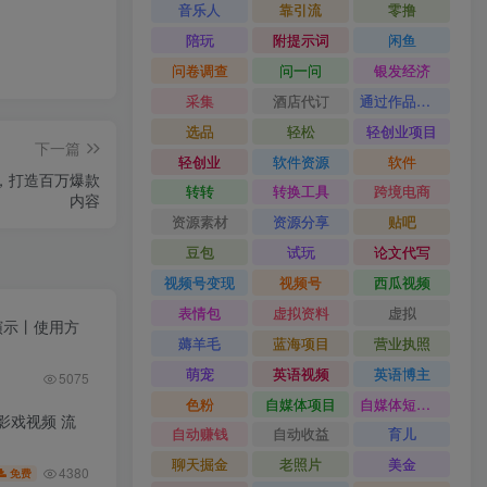
音乐人
靠引流
零撸
陪玩
附提示词
闲鱼
问卷调查
问一问
银发经济
采集
酒店代订
通过作品流量
选品
轻松
轻创业项目
下一篇
轻创业
软件资源
软件
精通，打造百万爆款
转转
转换工具
跨境电商
内容
资源素材
资源分享
贴吧
豆包
试玩
论文代写
视频号变现
视频号
西瓜视频
表情包
虚拟资料
虚拟
果演示丨使用方
薅羊毛
蓝海项目
营业执照
萌宠
英语视频
英语博主
5075
色粉
自媒体项目
自媒体短视频
皮影戏视频 流
自动赚钱
自动收益
育儿
聊天掘金
老照片
美金
4380
免费