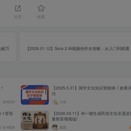
分享
收藏
益破万
【2026.01.12】Sora 2 AI视频创作全攻略：从入门到
程！
【2025.5.31】国学文化知识智能体丨效
法
8230
小鱼
-1变现
【2026.03.11】AI一键生成民俗文化非遗
量财富嘎嘎猛!
4826
露西