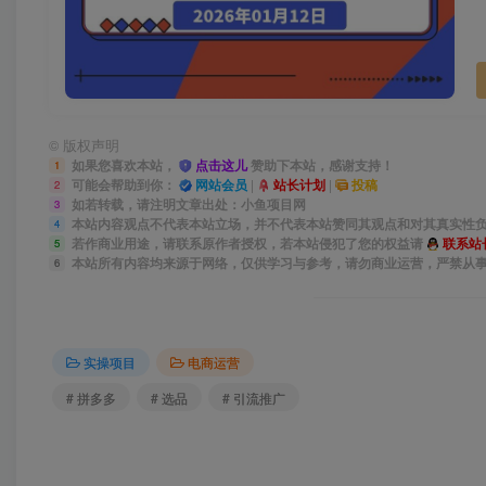
©
版权声明
如果您喜欢本站，
点击这儿
赞助下本站，感谢支持！
1
可能会帮助到你：
网站会员
|
站长计划
|
投稿
2
如若转载，请注明文章出处：小鱼项目网
3
本站内容观点不代表本站立场，并不代表本站赞同其观点和对其真实性
4
若作商业用途，请联系原作者授权，若本站侵犯了您的权益请
联系站
5
本站所有内容均来源于网络，仅供学习与参考，请勿商业运营，严禁从
6
实操项目
电商运营
# 拼多多
# 选品
# 引流推广