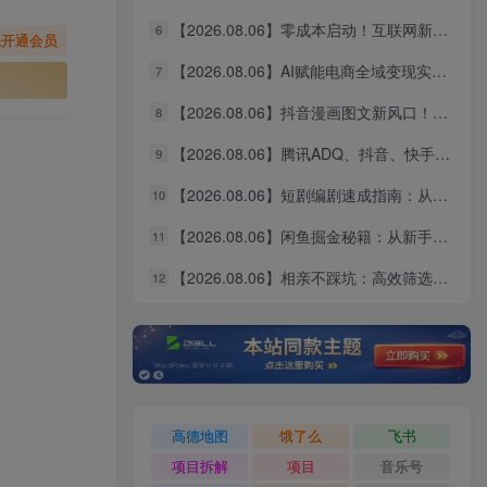
【2026.08.06】零成本启动！互联网新个体创业全攻略：商业思维×流量实战×个人品牌，从小白到变现闭环
6
先开通会员
【2026.08.06】AI赋能电商全域变现实战指南｜多平台无人运营、智能工具应用、供应链合规与全链路盈利闭环系统课
7
【2026.08.06】抖音漫画图文新风口！10分钟快速出片，稳定获取创作者收益
8
【2026.08.06】腾讯ADQ、抖音、快手、B站全平台广告实操课：投手手把手教你稳定变现，拆解出单全流程
9
【2026.08.06】短剧编剧速成指南：从AI写剧指令到过稿投稿，全流程实操教学
10
【2026.08.06】闲鱼掘金秘籍：从新手到月入过万的实战全攻略，选品定价一网打尽
11
【2026.08.06】相亲不踩坑：高效筛选靠谱对象的实操指南，避开短择与利己型陷阱
12
高德地图
饿了么
飞书
项目拆解
项目
音乐号