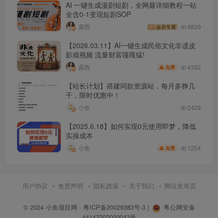
AI 一键生成漫剧短剧，全网最详细教程一站
全含0-1变现短剧SOP
露西
4829
会员专属
【2026.03.11】AI一键生成民俗文化非遗皮
影戏视频 流量财富嘎嘎猛!
4382
露西
免费
【站长计划】搭建同款资源站，每月多挣几
千，限时优惠中！
小鱼
2428
【2025.6.18】如何实现0元使用即梦，降低
实操成本
1254
小鱼
免费
用户协议
免责声明
隐私政策
关于我们
网址发布页
© 2024
小鱼项目网
·
粤ICP备20029383号-3
|
粤公网安备
44142202000043号