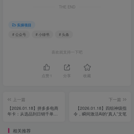
THE END
实操项目
# 公众号
# 小绿书
# 头条
喜欢就支持一下吧
点赞
1
分享
收藏
上一篇
下一篇
【2026.01.18】拼多多电商
【2026.01.18】四组神级指
年卡：从选品到日销千单，
令，瞬间激活AI的“真人”文笔
全流程实战操作指南
相关推荐