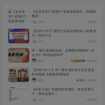
【会员专享】精选8个实操落地项目，保姆级
教程！
小鱼
8262
【2025.5.31】国学文化知识智能体丨效果演
示丨使用方法
小鱼
5076
AI 一键生成漫剧短剧，全网最详细教程一站
全含0-1变现短剧SOP
露西
4828
会员专属
【2026.03.11】AI一键生成民俗文化非遗皮
影戏视频 流量财富嘎嘎猛!
4382
露西
免费
【站长计划】搭建同款资源站，每月多挣几
千，限时优惠中！
小鱼
2428