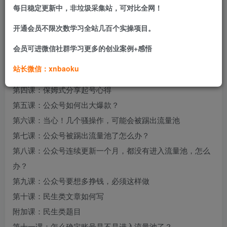
万的自媒体从业者。
每日稳定更新中，非垃圾采集站，可对比全网！
开通会员不限次数学习全站几百个实操项目。
课程目录
第一课：关于公众号的基础知识问题汇总（新手必看）
会员可进微信社群学习更多的创业案例+感悟
第二课：怎么快速让公众号进入流量池？
站长微信：xnbaoku
第三课：文章不到1100字怎么完美插入2条广告？
第四课：保姆式分享起号心得
第五课：公众号如何出大爆款？
第六课：当心！几个骚操作，可能会被踢出流量池
第七课：公众号被踢出流量池了怎么办？
第八课：公众号连续更新一个月，都没有进入流量池，怎么
办？
第九课：公众号要想多挣钱，必须这样做
第十课：民生类文章如何写
附加课：民生类题目
第十一课：怎么确定账号是不是进入流量池了？