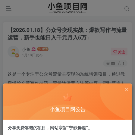
【2026.01.18】公众号变现实战：爆款写作与流量
运营，新手也能日入千元月入5万+
小鱼
关注
1月18日发布
88
1
这是一个专注于公众号流量主变现的系统培训项目，通过教
授爆款文章写作技巧、流量池运营方法等内容，帮助普通人
实现副业增收。项目包含从基础注册到爆文创作的全套课
程，涵盖民生、法律、美食等多个热门领域，提供AI写作指
小鱼项目网公告
导、多平台分发策略等实用技巧。课程采用”新手必看+领域
专攻+直播答疑”的三维教学模式，最新2025版教程还新增旅
分享免费靠谱的项目，网站宗旨“宁缺毋滥”。
游小绿书等新兴玩法，适合想通过公众号实现月入几千到数