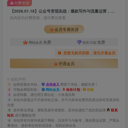
付费资源
【2026.01.18】公众号变现实战：爆款写作与流量运营，新手也能日入千元月入5万+
此内容为付费资源，请付费后查看
会员专属资源
免费
免费
网站会员
站长计划
您暂无购买权限，请先开通会员
开通会员
©
版权声明
如果您喜欢本站，
点击这儿
赞助下本站，感谢支持！
1
可能会帮助到你：
网站会员
|
站长计划
|
投稿
2
如若转载，请注明文章出处：小鱼项目网
3
本站内容观点不代表本站立场，并不代表本站赞同其观点和对其真实性
4
负责
若作商业用途，请联系原作者授权，若本站侵犯了您的权益请
联系
5
站长
进行删除处理
本站所有内容均来源于网络，仅供学习与参考，请勿商业运营，严禁从
6
事违法、侵权等任何非法活动，否则后果自负