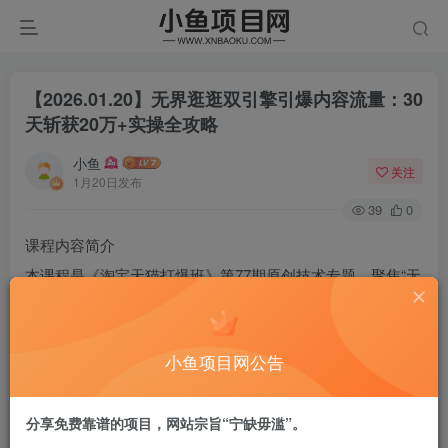
【2026.01.20】无界逛逛双引擎引爆内容流量：30
天斩获20万+实操全攻略
小鱼
关注
1月20日发布
39
0
课程内容简介
本课程是《淘宝天猫打爆班》第77期原创技术专题，聚焦“无
界推广+逛逛”内容流量双引擎打法。课程系统讲解如何通过
内容营销实现30天获取20万+内容流量与2万点击量，以及达
小鱼项目网公告
成1万收藏加购的核心目标。内容涵盖从视频素材创作（AI混
剪、原创速拍、分组素材混剪）到逛逛内容发布（单品死
分享免费靠谱的项目，网站宗旨“宁缺毋滥”。
磕、多款测数据）的全流程实操，并深入解析无界推广短视