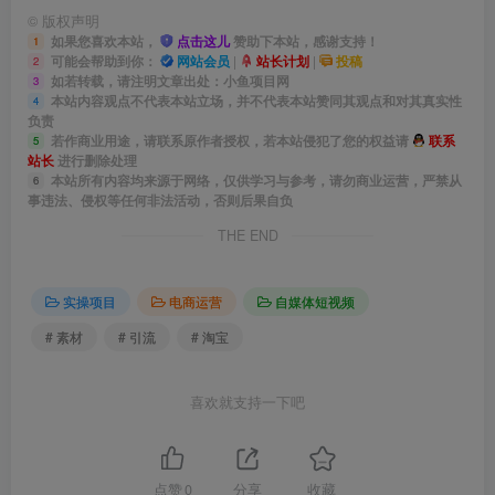
©
版权声明
如果您喜欢本站，
点击这儿
赞助下本站，感谢支持！
1
可能会帮助到你：
网站会员
|
站长计划
|
投稿
2
如若转载，请注明文章出处：小鱼项目网
3
本站内容观点不代表本站立场，并不代表本站赞同其观点和对其真实性
4
负责
若作商业用途，请联系原作者授权，若本站侵犯了您的权益请
联系
5
站长
进行删除处理
本站所有内容均来源于网络，仅供学习与参考，请勿商业运营，严禁从
6
事违法、侵权等任何非法活动，否则后果自负
THE END
实操项目
电商运营
自媒体短视频
# 素材
# 引流
# 淘宝
喜欢就支持一下吧
点赞
0
分享
收藏