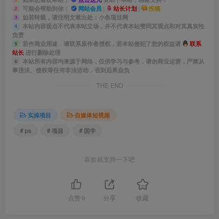
可能会帮助到你：
网站会员
|
站长计划
|
投稿
2
如若转载，请注明文章出处：小鱼项目网
3
本站内容观点不代表本站立场，并不代表本站赞同其观点和对其真实性
4
负责
若作商业用途，请联系原作者授权，若本站侵犯了您的权益请
联系
5
站长
进行删除处理
本站所有内容均来源于网络，仅供学习与参考，请勿商业运营，严禁从
6
事违法、侵权等任何非法活动，否则后果自负
THE END
实操项目
自媒体短视频
# ps
# 项目
# 国学
喜欢就支持一下吧
点赞
0
分享
收藏