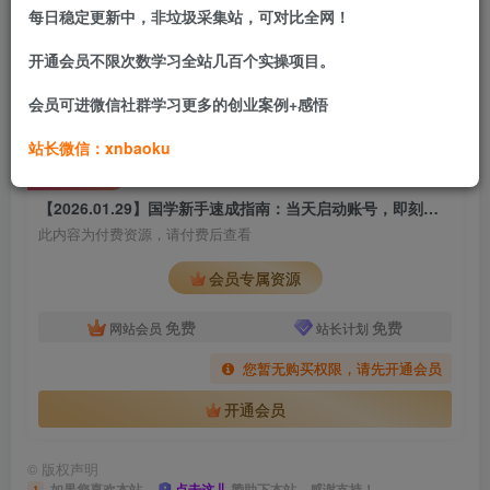
其实国学赛道小白零基础也能做，不用懂深奥的易经风水，
每日稳定更新中，非垃圾采集站，可对比全网！
不用投入大成本。这条视频直接教你国学赛道专属起号技
开通会员不限次数学习全站几百个实操项目。
巧，还有当天就能落地的轻变现玩法，全是实操干货，不画
会员可进微信社群学习更多的创业案例+感悟
饼、不搞虚的，一步一步带着你做。
站长微信：xnbaoku
付费资源
【2026.01.29】国学新手速成指南：当天启动账号，即刻实现收益变现
此内容为付费资源，请付费后查看
会员专属资源
免费
免费
网站会员
站长计划
您暂无购买权限，请先开通会员
开通会员
©
版权声明
如果您喜欢本站，
点击这儿
赞助下本站，感谢支持！
1