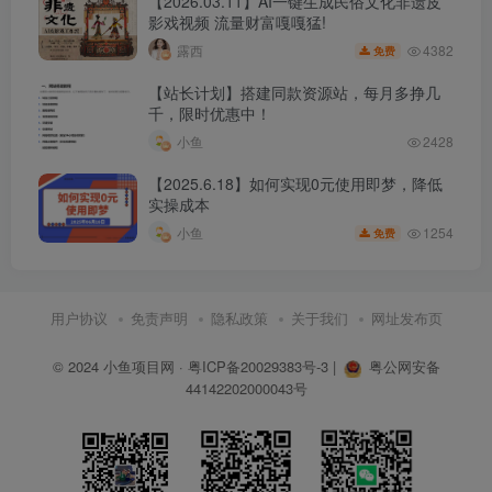
【2026.03.11】AI一键生成民俗文化非遗皮
影戏视频 流量财富嘎嘎猛!
4382
露西
免费
【站长计划】搭建同款资源站，每月多挣几
千，限时优惠中！
小鱼
2428
【2025.6.18】如何实现0元使用即梦，降低
实操成本
1254
小鱼
免费
用户协议
免责声明
隐私政策
关于我们
网址发布页
© 2024
小鱼项目网
·
粤ICP备20029383号-3
|
粤公网安备
44142202000043号