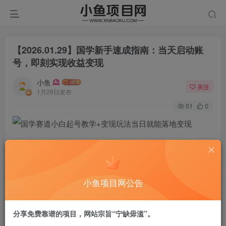
【2026.01.29】国学新手速成指南：当天启动账
号，即刻实现收益变现
小鱼
关注
1月29日发布
51
0
项目介绍：
说到国学赛道，想做国学变现的是不是总觉得国学门槛高，
小鱼项目网公告
没功底不敢上手，又或者幻想着随便发点内容就能躺賺高客
单？这俩想法都不现实！
分享免费靠谱的项目，网站宗旨“宁缺毋滥”。