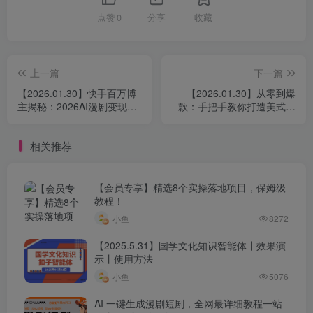
点赞
0
分享
收藏
上一篇
下一篇
【2026.01.30】快手百万博
【2026.01.30】从零到爆
主揭秘：2026AI漫剧变现全
款：手把手教你打造美式动
攻略，单人居家月入过万，
画TikTok短视频全攻略
抢占90%分账红利
相关推荐
【会员专享】精选8个实操落地项目，保姆级
教程！
小鱼
8272
【2025.5.31】国学文化知识智能体丨效果演
示丨使用方法
小鱼
5076
AI 一键生成漫剧短剧，全网最详细教程一站