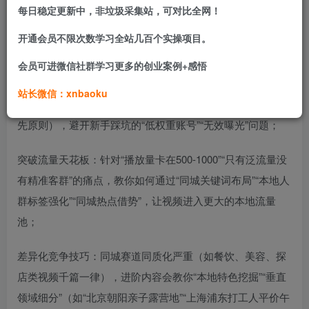
每日稳定更新中，非垃圾采集站，可对比全网！
开通会员不限次数学习全站几百个实操项目。
课程介绍
会员可进微信社群学习更多的创业案例+感悟
拆解同城流量底层逻辑：不止知道“要带定位”，更懂抖音同
站长微信：xnbaoku
城算法的推荐机制（如本地POI权重、同城互动率、距离优
先原则），避开新手踩坑的“低权重账号”“无效曝光”问题；
突破流量天花板：针对“播放量卡在500-1000”“只有泛流量没
有精准客群”的痛点，教你如何通过“同城关键词布局”“本地人
群标签强化”“同城热点借势”，让视频进入更大的本地流量
池；
差异化竞争技巧：同城赛道同质化严重（如餐饮、美容、探
店类视频千篇一律），进阶内容会教你“本地特色挖掘”“垂直
领域细分”（如“北京朝阳亲子露营地”“上海浦东打工人平价午