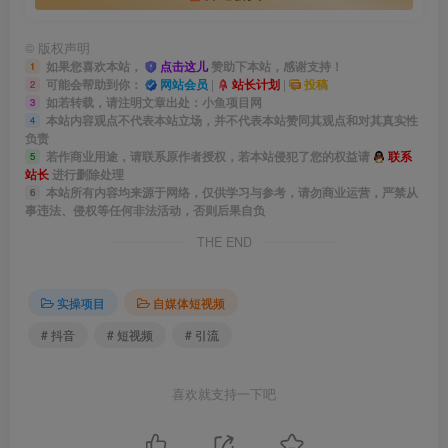
©
版权声明
如果您喜欢本站，
点击这儿
赞助下本站，感谢支持！
1
可能会帮助到你：
网站会员
|
站长计划
|
投稿
2
如若转载，请注明文章出处：小鱼项目网
3
本站内容观点不代表本站立场，并不代表本站赞同其观点和对其真实性
4
负责
若作商业用途，请联系原作者授权，若本站侵犯了您的权益请
联系
5
站长
进行删除处理
本站所有内容均来源于网络，仅供学习与参考，请勿商业运营，严禁从
6
事违法、侵权等任何非法活动，否则后果自负
THE END
实操项目
自媒体短视频
# 抖音
# 短视频
# 引流
喜欢就支持一下吧