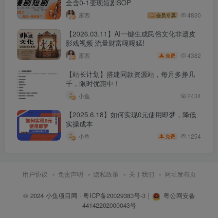
全含0-1变现短剧SOP
露西
4830
会员专属
【2026.03.11】AI一键生成民俗文化非遗皮
影戏视频 流量财富嘎嘎猛!
4382
露西
免费
【站长计划】搭建同款资源站，每月多挣几
千，限时优惠中！
小鱼
2434
【2025.6.18】如何实现0元使用即梦，降低
实操成本
1254
小鱼
免费
用户协议
免责声明
隐私政策
关于我们
网址发布页
© 2024
小鱼项目网
·
粤ICP备20029383号-3
|
粤公网安备
44142202000043号