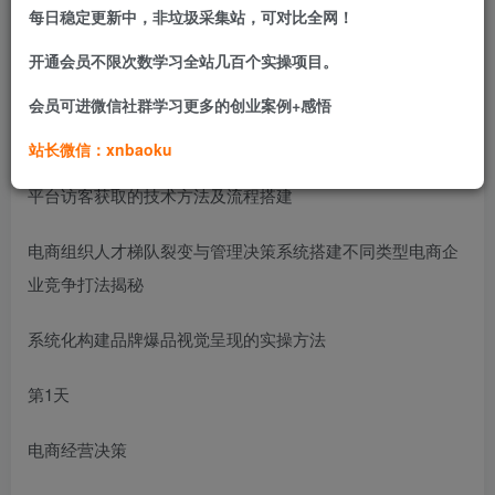
每日稳定更新中，非垃圾采集站，可对比全网！
1对1定制化专家诊断，给出经营决策方案
开通会员不限次数学习全站几百个实操项目。
电商企业长久持续发展的破局关键。
会员可进微信社群学习更多的创业案例+感悟
商家实现销售增长和利润突破实操方法
站长微信：xnbaoku
平台访客获取的技术方法及流程搭建
电商组织人才梯队裂变与管理决策系统搭建不同类型电商企
业竞争打法揭秘
系统化构建品牌爆品视觉呈现的实操方法
第1天
电商经营决策