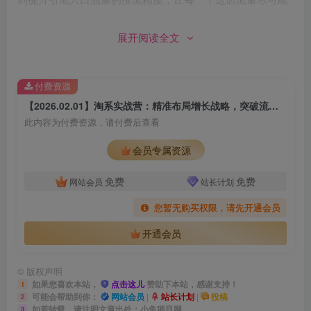
发挥最大UV价值
展开阅读全文
第5天
付费资源
电商全站流量运营
【2026.02.01】淘系实战营：精准布局增长战略，突破流量利润瓶颈，实现规模化盈利飞跃
此内容为付费资源，请付费后查看
付费工具算法大升级
会员专属资源
精准人群底层逻辑与应用
免费
免费
网站会员
站长计划
精准人群推广的模块讲解与计划搭建
您暂无购买权限，请先开通会员
其他场景投放的底层逻辑与应用
开通会员
全站推与所有场景推广的组合拳打法
©
版权声明
如果您喜欢本站，
点击这儿
赞助下本站，感谢支持！
1
可能会帮助到你：
网站会员
|
站长计划
|
投稿
课程价值
2
如若转载，请注明文章出处：小鱼项目网
3