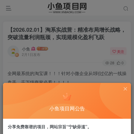
【2026.02.01】淘系实战营：精准布局增长战略，
突破流量利润瓶颈，实现规模化盈利飞跃
小鱼
关注
2月1日发布
28
0
全网最系统的淘宝课！！！针对小微企业从0到过亿的一线操
盘手，千万级商家必看！！！！
全程录音+字幕交付
小鱼项目网公告
系统性的深度剖析电商企业经营之打造电商标准化运营体系
分享免费靠谱的项目，网站宗旨“宁缺毋滥”。
带你系统化、有方向、有条理去做好电商