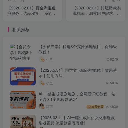
电商全域组织战略解码
【2026.02.01】掘金淘宝虚
【2026.02.01】跨境爆款实
拟服务：选品秘笈、后端协
战指南：洞察用户需求、构
作与店铺运营，轻松实现月
建内容引擎、精准广告投
全域电商战略的模型梳理
入3-5万
放，助你2026年利润翻倍
相关推荐
如何根据全域电商搭建适配性组织
【会员专享】精选8个实操落地项目，保姆级
根据全域电商企业战略跟组织梳理流程
教程！
小鱼
8279
核心业务流程的规划与建设
【2025.5.31】国学文化知识智能体丨效果演
示丨使用方法
核心业务流程的落地实施策略
小鱼
5076
核心业务流程的推行与运营
AI 一键生成漫剧短剧，全网最详细教程一站
全含0-1变现短剧SOP
未来全域电商企业战略九层塔
露西
4830
会员专属
【2026.03.11】AI一键生成民俗文化非遗皮
课程内容：
影戏视频 流量财富嘎嘎猛!