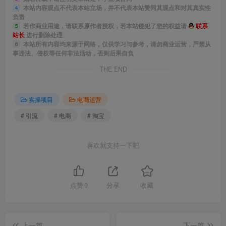
本站内容观点不代表本站立场，并不代表本站赞同其观点和对其真实性
4
淘宝天猫平台除基础的付费推广工具获取访客以外，还有哪
负责
若作商业用途，请联系原作者授权，若本站侵犯了您的权益请
联系
5
些方法可以获得获客，不同类型不同阶段不同类目获得访客
站长
进行删除处理
本站所有内容均来源于网络，仅供学习与参考，请勿商业运营，严禁从
6
的方法也有很大差异，哪些方法最有效，这一天的课程将全
事违法、侵权等任何非法活动，否则后果自负
面为企业解答
THE END
淘宝客服团队管理与实战能力提升课
实操项目
电商运营
客服的价值重塑与团队能力画像
# 引流
# 电商
# 淘宝
客服数据化管理与指标优化
喜欢就支持一下吧
客服团队搭建与人效优化管理
点赞
0
分享
收藏
AI赋能客服管理的全新方法
第6天
上一篇
下一篇