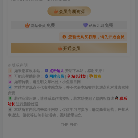
会员专属资源
免费
免费
网站会员
站长计划
您暂无购买权限，请先开通会员
开通会员
©
版权声明
如果您喜欢本站，
点击这儿
赞助下本站，感谢支持！
1
可能会帮助到你：
网站会员
|
站长计划
|
投稿
2
如若转载，请注明文章出处：小鱼项目网
3
本站内容观点不代表本站立场，并不代表本站赞同其观点和对其真实性
4
负责
若作商业用途，请联系原作者授权，若本站侵犯了您的权益请
联系
5
站长
进行删除处理
本站所有内容均来源于网络，仅供学习与参考，请勿商业运营，严禁从
6
事违法、侵权等任何非法活动，否则后果自负
THE END