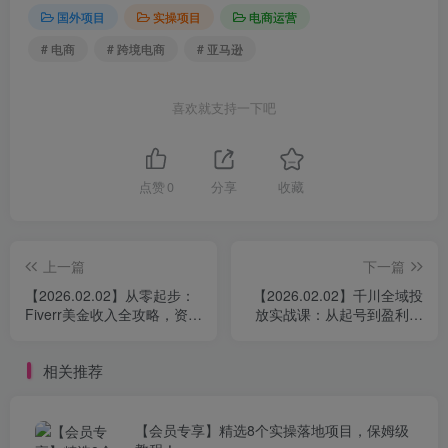
国外项目
实操项目
电商运营
# 电商
# 跨境电商
# 亚马逊
喜欢就支持一下吧
点赞
0
分享
收藏
上一篇
下一篇
【2026.02.02】从零起步：
【2026.02.02】千川全域投
Fiverr美金收入全攻略，资料
放实战课：从起号到盈利，
配置、定价心法与销售秘
精准引流避坑指南，加速账
诀，系统化教学助你月入过
号成长变现
相关推荐
万
【会员专享】精选8个实操落地项目，保姆级