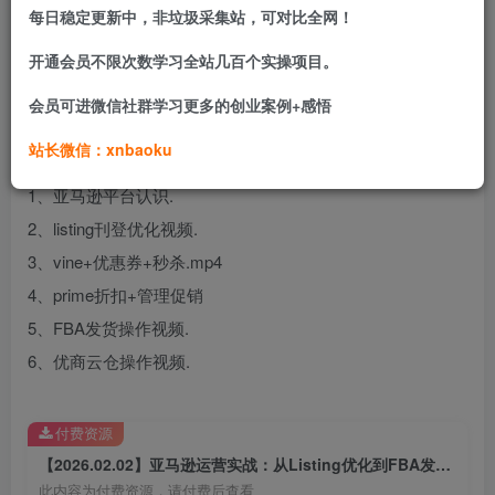
略。最后，课程覆盖了后端供应链与物流实操，详细教学
每日稳定更新中，非垃圾采集站，可对比全网！
FBA发货流程以及第三方海外仓（优商云仓）的操作方法，
开通会员不限次数学习全站几百个实操项目。
旨在构建从产品上架、流量获取到订单履约的完整运营能
会员可进微信社群学习更多的创业案例+感悟
力。
站长微信：xnbaoku
课程目录：
1、亚马逊平台认识.
2、listing刊登优化视频.
3、vine+优惠券+秒杀.mp4
4、prime折扣+管理促销
5、FBA发货操作视频.
6、优商云仓操作视频.
付费资源
【2026.02.02】亚马逊运营实战：从Listing优化到FBA发货，快速打造稳定盈利店铺
此内容为付费资源，请付费后查看