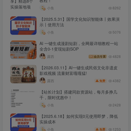
教程！
小鱼
8262
【2025.5.31】国学文化知识智能体丨效果演
示丨使用方法
小鱼
5076
AI 一键生成漫剧短剧，全网最详细教程一站
全含0-1变现短剧SOP
露西
4828
会员专属
【2026.03.11】AI一键生成民俗文化非遗皮
影戏视频 流量财富嘎嘎猛!
4382
露西
免费
【站长计划】搭建同款资源站，每月多挣几
千，限时优惠中！
小鱼
2428
【2025.6.18】如何实现0元使用即梦，降低
实操成本
1253
小鱼
免费