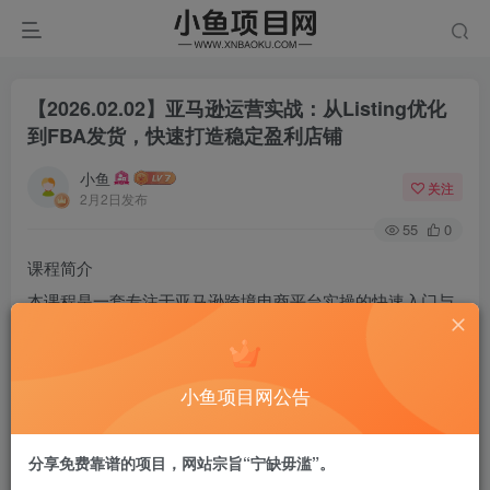
【2026.02.02】亚马逊运营实战：从Listing优化
到FBA发货，快速打造稳定盈利店铺
小鱼
关注
2月2日发布
55
0
课程简介
本课程是一套专注于亚马逊跨境电商平台实操的快速入门与
进阶教程。课程从基础平台认识与规则解读入手，核心聚焦
于提升商品竞争力的关键环节：Listing页面（商品详情页）
小鱼项目网公告
的刊登与高级优化。进一步，课程深入讲解亚马逊平台的核
心推广与运营工具，包括Vine测评、优惠券、秒杀
分享免费靠谱的项目，网站宗旨“宁缺毋滥”。
（Lightning Deal）、Prime专享折扣与管理促销的设置与策