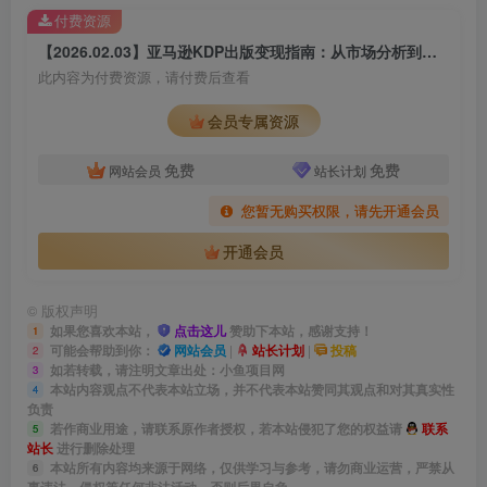
付费资源
【2026.02.03】亚马逊KDP出版变现指南：从市场分析到广告投放，系统掌握月入5000美元的被动收入秘诀
此内容为付费资源，请付费后查看
会员专属资源
免费
免费
网站会员
站长计划
您暂无购买权限，请先开通会员
开通会员
©
版权声明
如果您喜欢本站，
点击这儿
赞助下本站，感谢支持！
1
可能会帮助到你：
网站会员
|
站长计划
|
投稿
2
如若转载，请注明文章出处：小鱼项目网
3
本站内容观点不代表本站立场，并不代表本站赞同其观点和对其真实性
4
负责
若作商业用途，请联系原作者授权，若本站侵犯了您的权益请
联系
5
站长
进行删除处理
本站所有内容均来源于网络，仅供学习与参考，请勿商业运营，严禁从
6
事违法、侵权等任何非法活动，否则后果自负