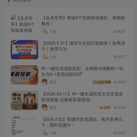
【会员专享】精选8个实操落地项目，保姆级
教程！
小鱼
8297
【2025.5.31】国学文化知识智能体丨效果演
示丨使用方法
小鱼
5077
AI 一键生成漫剧短剧，全网最详细教程一站
全含0-1变现短剧SOP
露西
4830
会员专属
【2026.03.11】AI一键生成民俗文化非遗皮
影戏视频 流量财富嘎嘎猛!
4382
露西
免费
【站长计划】搭建同款资源站，每月多挣几
千，限时优惠中！
小鱼
2437