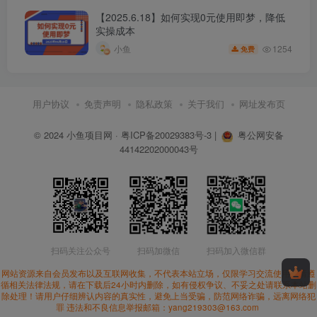
【2025.6.18】如何实现0元使用即梦，降低
实操成本
1254
小鱼
免费
用户协议
免责声明
隐私政策
关于我们
网址发布页
© 2024
小鱼项目网
·
粤ICP备20029383号-3
|
粤公网安备
44142202000043号
扫码关注公众号
扫码加微信
扫码加入微信群
网站资源来自会员发布以及互联网收集，不代表本站立场，仅限学习交流使用。请遵
循相关法律法规，请在下载后24小时内删除，如有侵权争议、不妥之处请联系本站删
除处理！请用户仔细辨认内容的真实性，避免上当受骗，防范网络诈骗，远离网络犯
罪 违法和不良信息举报邮箱：yang219303@163.com