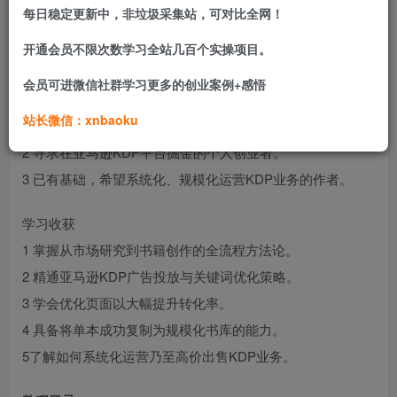
焦2025年平台最新算法与实操方法，旨在帮助学员从零开
每日稳定更新中，非垃圾采集站，可对比全网！
始，系统化地创作、出版并营销畅销书籍，最终将KDP业务
开通会员不限次数学习全站几百个实操项目。
打造为可规模化、可系统化运营的持续性收入来源。
会员可进微信社群学习更多的创业案例+感悟
适合人群
站长微信：xnbaoku
1 希望建立写作副业或被动收入的创作者。
2 寻求在亚马逊KDP平台掘金的个人创业者。
3 已有基础，希望系统化、规模化运营KDP业务的作者。
学习收获
1 掌握从市场研究到书籍创作的全流程方法论。
2 精通亚马逊KDP广告投放与关键词优化策略。
3 学会优化页面以大幅提升转化率。
4 具备将单本成功复制为规模化书库的能力。
5了解如何系统化运营乃至高价出售KDP业务。