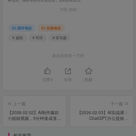
THE END
国外项目
实操项目
# 虚拟
# 写作
# 亚马逊
喜欢就支持一下吧
点赞
0
分享
收藏
上一篇
下一篇
【2026.02.02】AI制作爆款
【2026.02.03】AI实战课：
小姐姐视频，5分钟速成涨粉
ChatGPT办公提效与
秘籍（含完整教程）
Midjourney绘画创作，零基
础速成，效率收入双提升
相关推荐