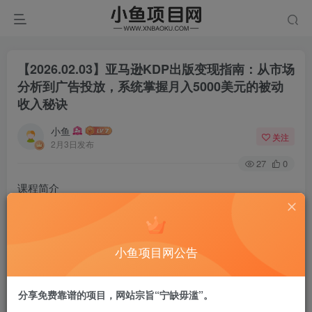
【2026.02.03】亚马逊KDP出版变现指南：从市场
分析到广告投放，系统掌握月入5000美元的被动
收入秘诀
小鱼
关注
2月3日发布
27
0
课程简介
本课程《利润出版指南：亚马逊KDP实战课》是一套专为希
望建立被动收入流的创作者设计的系统性指南。课程深入亚
马逊KDP（Kindle Direct Publishing）出版全流程，涵盖利基
小鱼项目网公告
市场研究、书籍创作、关键词与广告策略、页面转化优化、
规模化运营及业务出售等核心模块。课程摒弃过时理论，聚
分享免费靠谱的项目，网站宗旨“宁缺毋滥”。