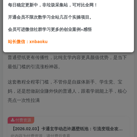
每日稳定更新中，非垃圾采集站，可对比全网！
捏年轻受众，闷声賺收益～
开通会员不限次数学习全站几百个实操项目。
什么是卡通玄学许愿壁纸池？就是将治愈系卡通设计与大众
会员可进微信社群学习更多的创业案例+感悟
喜爱的玄学元素（暴富、脱单、上岸、转运、平安）深度结
合，打造可互动、可许愿、可收藏的壁纸合集，既满足年轻
站长微信：xnbaoku
人“换壁纸求心安”的情绪需求，又自带“玄学buff”话题感，比
普通壁纸更有传播性，比纯玄学内容更具颜值优势，是当下
最低门槛的引流涨粉神器。
这套教程全程零门槛，不管你是自媒体新手、学生党、宝
妈，还是想做副业賺外快的普通人，跟着学就能上手，核心
亮点一次性拉满
付费资源
【2026.02.03】卡通玄学动态许愿壁纸池：引流变现全攻略，手把手教你制作爆款壁纸
此内容为付费资源，请付费后查看