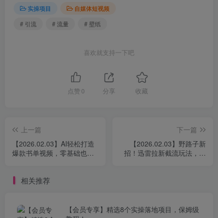
实操项目
自媒体短视频
# 引流
# 流量
# 壁纸
喜欢就支持一下吧
点赞
0
分享
收藏
上一篇
下一篇
【2026.02.03】AI轻松打造
【2026.02.03】野路子新
爆款书单视频，零基础也能
招！迅雷拉新截流玩法，自
快速涨粉变现
热引爆与后端精耕
相关推荐
【会员专享】精选8个实操落地项目，保姆级