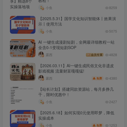
教程！
小鱼
8259
【2025.5.31】国学文化知识智能体丨效果演
示丨使用方法
小鱼
5075
AI 一键生成漫剧短剧，全网最详细教程一站
全含0-1变现短剧SOP
露西
4828
会员专属
【2026.03.11】AI一键生成民俗文化非遗皮
影戏视频 流量财富嘎嘎猛!
4380
露西
免费
【站长计划】搭建同款资源站，每月多挣几
千，限时优惠中！
小鱼
2427
【2025.6.18】如何实现0元使用即梦，降低
实操成本
1253
小鱼
免费