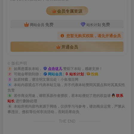
会员专属资源
免费
免费
网站会员
站长计划
您暂无购买权限，请先开通会员
开通会员
©
版权声明
如果您喜欢本站，
点击这儿
赞助下本站，感谢支持！
1
可能会帮助到你：
网站会员
|
站长计划
|
投稿
2
如若转载，请注明文章出处：小鱼项目网
3
本站内容观点不代表本站立场，并不代表本站赞同其观点和对其真实性
4
负责
若作商业用途，请联系原作者授权，若本站侵犯了您的权益请
联系
5
站长
进行删除处理
本站所有内容均来源于网络，仅供学习与参考，请勿商业运营，严禁从
6
事违法、侵权等任何非法活动，否则后果自负
THE END