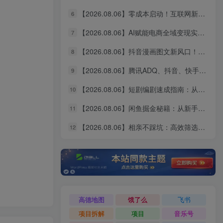
【2026.08.06】零成本启动！互联网新个体创业全攻略：商业思维×流量实战×个人品牌，从小白到变现闭环
6
【2026.08.06】AI赋能电商全域变现实战指南｜多平台无人运营、智能工具应用、供应链合规与全链路盈利闭环系统课
7
【2026.08.06】抖音漫画图文新风口！10分钟快速出片，稳定获取创作者收益
8
【2026.08.06】腾讯ADQ、抖音、快手、B站全平台广告实操课：投手手把手教你稳定变现，拆解出单全流程
9
【2026.08.06】短剧编剧速成指南：从AI写剧指令到过稿投稿，全流程实操教学
10
【2026.08.06】闲鱼掘金秘籍：从新手到月入过万的实战全攻略，选品定价一网打尽
11
【2026.08.06】相亲不踩坑：高效筛选靠谱对象的实操指南，避开短择与利己型陷阱
12
高德地图
饿了么
飞书
项目拆解
项目
音乐号