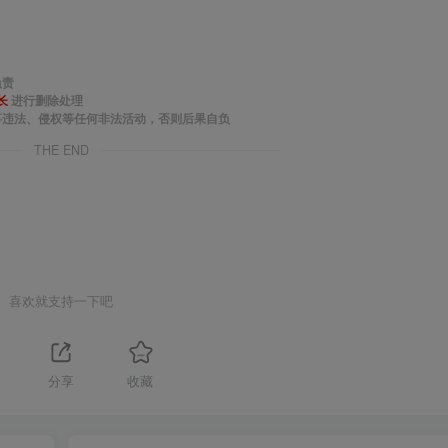
负责
长
进行删除处理
事违法、侵权等任何非法活动，否则后果自负
THE END
喜欢就支持一下吧
分享
收藏