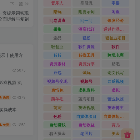
音乐人
靠引流
零撸
下一篇
陪玩
附提示词
闲鱼
用一套提示词实现
全面拆解与复刻
问卷调查
问一问
银发经济
采集
酒店代订
通过作品流量
选品
轻松
轻创业项目
轻创业
软件资源
软件
果演示丨使用方
转转
转换工具
跨境电商
资源素材
资源分享
贴吧
5075
豆包
试玩
论文代写
视频号变现
视频号
西瓜视频
皮影戏视频 流
表情包
虚拟资料
虚拟
4379
免费
薅羊毛
蓝海项目
营业执照
萌宠
英语视频
英语博主
低实操成本
色粉
自媒体项目
自媒体短视频
自动赚钱
自动收益
育儿
1253
免费
聊天掘金
老照片
美金