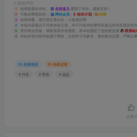
©
版权声明
如果您喜欢本站，
点击这儿
赞助下本站，感谢支持！
1
可能会帮助到你：
网站会员
|
站长计划
|
投稿
2
如若转载，请注明文章出处：小鱼项目网
3
本站内容观点不代表本站立场，并不代表本站赞同其观点和对其真实性
4
若作商业用途，请联系原作者授权，若本站侵犯了您的权益请
联系站
5
本站所有内容均来源于网络，仅供学习与参考，请勿商业运营，严禁从
6
实操项目
电商运营
# 抖音
# 带货
# 选品
点赞
0