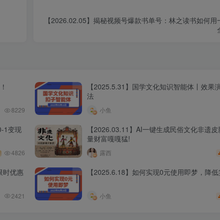
【2026.02.05】揭秘视频号爆款书单号：林之读书如何
程！
【2025.5.31】国学文化知识智能体丨效
法
8229
小鱼
-1变现
【2026.03.11】AI一键生成民俗文化非遗
量财富嘎嘎猛!
4826
露西
限时优惠
【2025.6.18】如何实现0元使用即梦，降
2421
小鱼