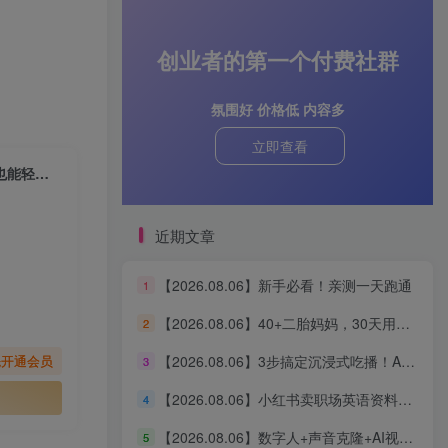
创业者的第一个付费社群
氛围好 价格低 内容多
立即查看
【2026.02.05】AI童装新春爆单秘籍：手机零成本狂销1.2万件，3步小白也能轻松赚20W+
近期文章
【2026.08.06】新手必看！亲测一天跑通
1
【2026.08.06】40+二胎妈妈，30天用AI搭建知识体系，从0启动3条“生产线”，涨粉2000+，一人公司实现自动运转（深度复盘）
2
【2026.08.06】3步搞定沉浸式吃播！AI无线画布保姆级教程，手把手教你轻松出片
先开通会员
3
【2026.08.06】小红书卖职场英语资料，单价39.8却狂销2万+，零基础新手也能轻松复制
4
【2026.08.06】数字人+声音克隆+AI视频生成，零基础玩转口播智能体全流程实战
5