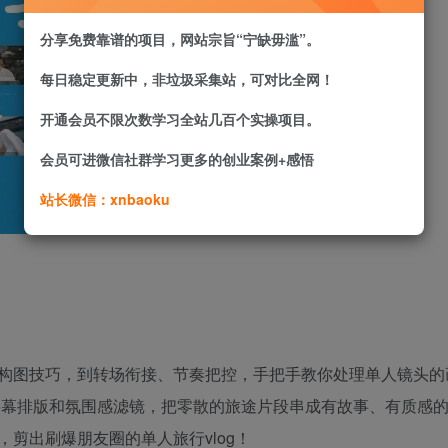
分享免费靠谱的项目，网站宗旨“宁缺毋滥”。
每日稳定更新中，非垃圾采集站，可对比全网！
开通会员不限次数学习全站几百个实操项目。
会员可进微信社群学习更多的创业案例+感悟
站长微信：xnbaoku
构图技巧，到转场衔接、节奏把控，手把手教你处理单人镜头的
字幕排版和氛围感滤镜，把零散的旅途片段串成有故事、有质感
剪出刷爆朋友圈的单人旅行vlog！