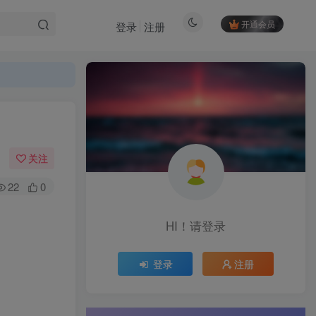
开通会员
登录
注册
关注
22
0
HI！请登录
登录
注册