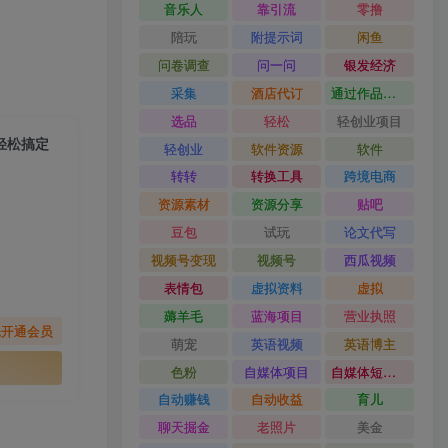
音乐人
靠引流
零撸
陪玩
附提示词
闲鱼
问卷调查
问一问
银发经济
采集
酒店代订
通过作品流量
选品
轻松
轻创业项目
轻松搞定
轻创业
软件资源
软件
转转
转换工具
跨境电商
资源素材
资源分享
贴吧
豆包
试玩
论文代写
视频号变现
视频号
西瓜视频
表情包
虚拟资料
虚拟
薅羊毛
蓝海项目
营业执照
先开通会员
萌宠
英语视频
英语博主
色粉
自媒体项目
自媒体短视频
自动赚钱
自动收益
育儿
聊天掘金
老照片
美金