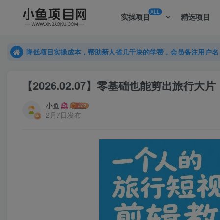
ALL
实操项目
精选项目
降低项目实操成本，帮助新人省几千块的学费，会员备注用户名
降低项目实操成本，帮助新人省几千块的学费，会员备注用户名
降低项目实操成本，帮助新人省几千块的学费，会员备注用户名
【2026.02.07】零基础也能剪出旅
小鱼
2月7日发布