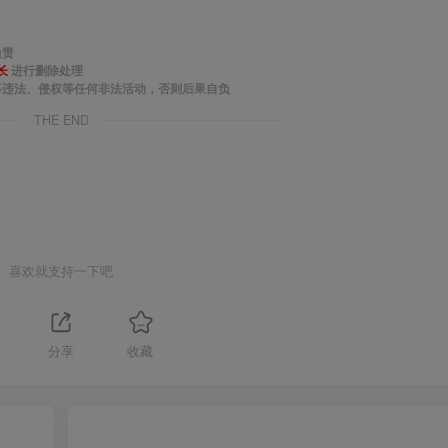
负责
长
进行删除处理
事违法、侵权等任何非法活动，否则后果自负
THE END
喜欢就支持一下吧
分享
收藏