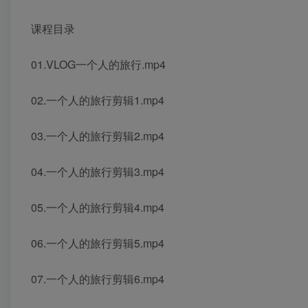
课程目录
01.VLOG一个人的旅行.mp4
02.一个人的旅行剪辑1.mp4
03.一个人的旅行剪辑2.mp4
04.一个人的旅行剪辑3.mp4
05.一个人的旅行剪辑4.mp4
06.一个人的旅行剪辑5.mp4
07.一个人的旅行剪辑6.mp4