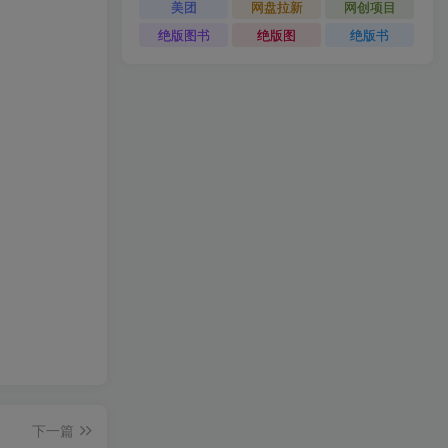
美团
网盘拉新
网创项目
绝版图书
绝版图
绝版书
下一篇