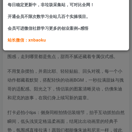
每日稳定更新中，非垃圾采集站，可对比全网！
开通会员不限次数学习全站几百个实操项目。
课程介绍
会员可进微信社群学习更多的创业案例+感悟
谁懂啊！穿疯狂动物城情侣装打卡，直接把动画里的浪漫照
站长微信：xnbaoku
进现实✨朱迪的元气浅粉搭配尼克的帅气深灰，撞色自带氛
围感，走到哪里都是焦点，甜而不腻还藏着专属仪式感。
不用复杂摆拍，并肩比耶、轻轻贴贴、回头对视，每一个小
动作都藏着默契，搭配轻快的动画BGM，一秒拉满甜妹与拽
哥的适配感。阳光之下，情侣装的图案清晰灵动，仿佛朱迪
和尼克的故事，在我们身上续写新的篇章。
打卡必拍小tips：侧身同框拍情侣装细节，抬手互动抓拍自然
瞬间，低头浅笑定格温柔画面，结尾比出动画里的经典手
势，氛围感直接拉满！愿我们都能像朱迪和尼克一样，彼此