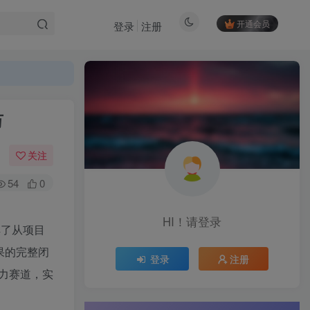
开通会员
登录
注册
万
关注
54
0
HI！请登录
解了从项目
果的完整闭
登录
注册
力赛道，实