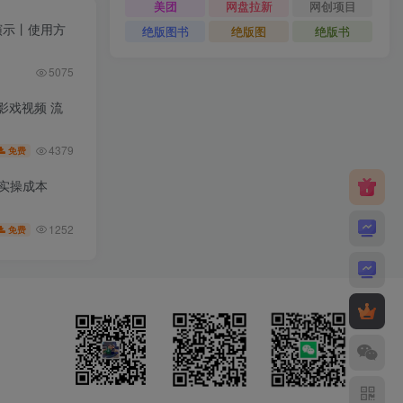
美团
网盘拉新
网创项目
果演示丨使用方
绝版图书
绝版图
绝版书
5075
皮影戏视频 流
4379
免费
低实操成本
1252
免费