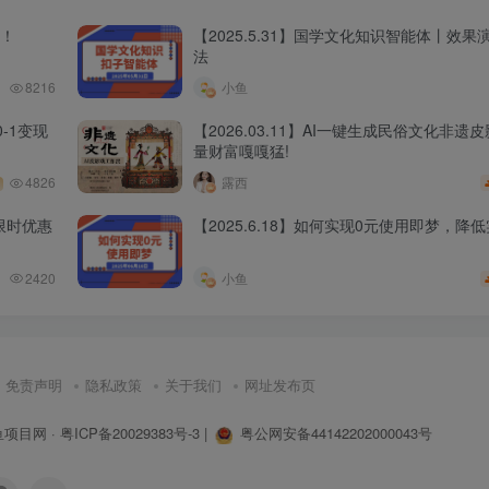
程！
【2025.5.31】国学文化知识智能体丨效
法
8216
小鱼
-1变现
【2026.03.11】AI一键生成民俗文化非遗
量财富嘎嘎猛!
4826
露西
限时优惠
【2025.6.18】如何实现0元使用即梦，降
2420
小鱼
免责声明
隐私政策
关于我们
网址发布页
鱼项目网
·
粤ICP备20029383号-3
|
粤公网安备44142202000043号