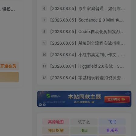
【2026.08.05】原生家庭普通，如何靠个人努力实现阶层跃升？这几点建议值得收藏
6
【2026.02.09】女装带货变现特训：从授权到投流，手把手教你剪辑爆款，轻松月入过万
【2026.08.05】Seedance 2.0 Mini 免费无限用：10秒视频、9图+3音频全解锁！
7
【2026.08.05】Codex自动化剪辑实战：DeepSeek V4 Pro多API联动，图文成片Skill全流程拆解
8
【2026.08.05】AI短剧全流程实战指南：从爆款拆解到成片交付，掌握高效工作流与审美进阶秘籍
9
【2026.08.04】小红书卖定制小作文，9.9元一单狂卖1万+，普通人的轻资产搞钱路子
10
【2026.08.04】Higgsfield 2.0实战：3分钟真人AI影视剧全流程拆解，14天无限生成秘籍
先开通会员
11
【2026.08.04】零基础玩转虚拟资源变现：四大赛道实操指南，手把手教你搭建个人盈利体系
12
高德地图
饿了么
飞书
项目拆解
项目
音乐号