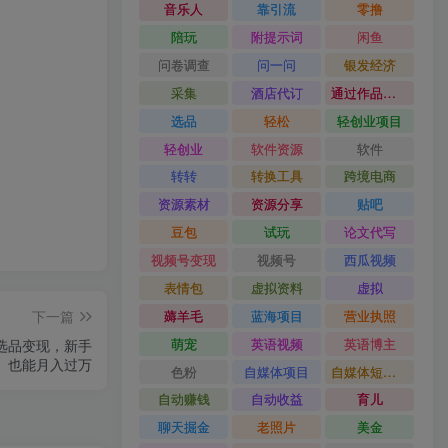
音乐人
靠引流
零撸
陪玩
附提示词
闲鱼
问卷调查
问一问
银发经济
采集
酒店代订
通过作品流量
选品
轻松
轻创业项目
轻创业
软件资源
软件
转转
转换工具
跨境电商
资源素材
资源分享
贴吧
豆包
试玩
论文代写
视频号变现
视频号
西瓜视频
表情包
虚拟资料
虚拟
下一篇
薅羊毛
蓝海项目
营业执照
萌宠
英语视频
英语博主
文选品变现，新手
也能月入过万
色粉
自媒体项目
自媒体短视频
自动赚钱
自动收益
育儿
聊天掘金
老照片
美金