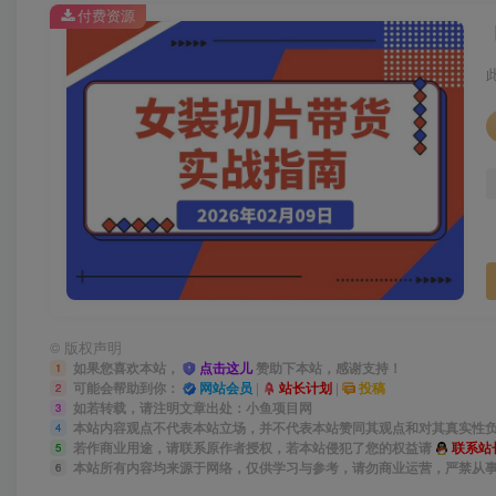
付费资源
©
版权声明
如果您喜欢本站，
点击这儿
赞助下本站，感谢支持！
1
可能会帮助到你：
网站会员
|
站长计划
|
投稿
2
如若转载，请注明文章出处：小鱼项目网
3
本站内容观点不代表本站立场，并不代表本站赞同其观点和对其真实性
4
若作商业用途，请联系原作者授权，若本站侵犯了您的权益请
联系站
5
本站所有内容均来源于网络，仅供学习与参考，请勿商业运营，严禁从
6