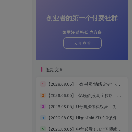
创业者的第一个付费社群
氛围好 价格低 内容多
立即查看
近期文章
【2026.08.05】小红书卖“情绪定制”小服务，客单价6.88-14.88，227天狂出2万+单，净赚13万+
1
【2026.08.05】《AI短剧变现全攻略：婆媳题材引爆女性流量，四大变现路径一次打通》
2
【2026.08.05】U哥自媒体实战营：快速起号、引爆流量、打造爆款内容能力
3
【2026.08.05】Higgsfield SD 2.0保姆级教程：3分钟真人AI影视剧从0到1完整实操
4
【2026.08.05】中年必看！九个习惯或能助你更长寿
5