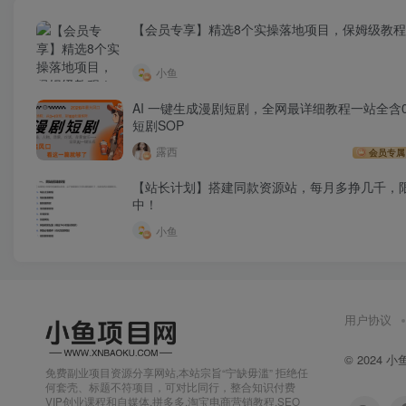
【会员专享】精选8个实操落地项目，保姆级教
小鱼
AI 一键生成漫剧短剧，全网最详细教程一站全含0
短剧SOP
露西
会员专属
【站长计划】搭建同款资源站，每月多挣几千，
中！
小鱼
用户协议
© 2024
小
免费副业项目资源分享网站,本站宗旨“宁缺毋滥” 拒绝任
何套壳、标题不符项目，可对比同行，整合知识付费
VIP创业课程和自媒体,拼多多,淘宝电商营销教程,SEO