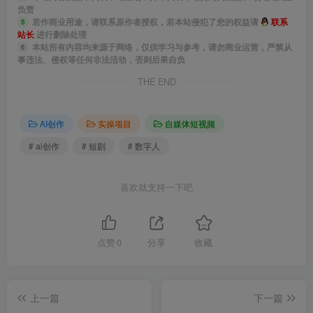
负责
若作商业用途，请联系原作者授权，若本站侵犯了您的权益请
联系
5
站长
进行删除处理
本站所有内容均来源于网络，仅供学习与参考，请勿商业运营，严禁从
6
事违法、侵权等任何非法活动，否则后果自负
THE END
AI创作
实操项目
自媒体短视频
# ai创作
# 短剧
# 数字人
喜欢就支持一下吧
点赞
0
分享
收藏
上一篇
下一篇