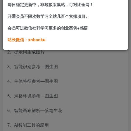
每日稳定更新中，非垃圾采集站，可对比全网！
松从AI创作新手蜕变成能出片的创作达人！
开通会员不限次数学习全站几百个实操项目。
课程内容：
会员可进微信社群学习更多的创业案例+感悟
1、即梦AI界面认识
站长微信：xnbaoku
2、提示词生成图片
3、智能识别参考—图生图
4、主体特征参考—图生图
5、风格环境参考—图生图
6、智能画布解析—落笔生花
7、AI智能工具的应用