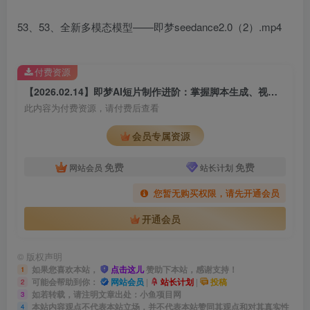
53、53、全新多模态模型——即梦seedance2.0（2）.mp4
付费资源
【2026.02.14】即梦AI短片制作进阶：掌握脚本生成、视频渲染与剪辑，轻松月入过万！
此内容为付费资源，请付费后查看
会员专属资源
免费
免费
网站会员
站长计划
您暂无购买权限，请先开通会员
开通会员
©
版权声明
如果您喜欢本站，
点击这儿
赞助下本站，感谢支持！
1
可能会帮助到你：
网站会员
|
站长计划
|
投稿
2
如若转载，请注明文章出处：小鱼项目网
3
本站内容观点不代表本站立场，并不代表本站赞同其观点和对其真实性
4