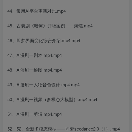
44、常用AI平台更新对比.mp4
45、古装剧《暗河》开场案例——海螺.mp4
46、即梦界面变化综合介绍.mp4.mp4
47、Al漫剧一剧本.mp4.mp4
48、Al漫剧一绘图.mp4.mp4
49、Al漫剧一人物音色设计.mp4.mp4
50、Al漫剧一视频（多模态大模型）.mp4.mp4
51、Al漫剧一剪辑.mp4.mp4
52、52、全新多模态模型——即梦seedance2.0（1）.mp4