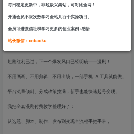
每日稳定更新中，非垃圾采集站，可对比全网！
开通会员不限次数学习全站几百个实操项目。
会员可进微信社群学习更多的创业案例+感悟
课程介绍
站长微信：xnbaoku
2026年，漫剧就是抖音的天下！
短剧红利已过，下一个爆发风口已经明确——漫剧！
不用画画、不用剪辑、不用出镜，一部手机+AI工具就能做。
平台流量倾斜、分成政策拉满，新手也能快速起号变现。
我把全套漫剧付费教学整理好了：
从选题、脚本、制作、发布到变现全流程手把手带，