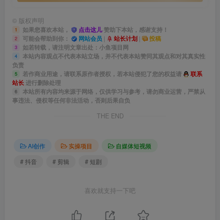
©
版权声明
如果您喜欢本站，
点击这儿
赞助下本站，感谢支持！
1
可能会帮助到你：
网站会员
|
站长计划
|
投稿
2
如若转载，请注明文章出处：小鱼项目网
3
本站内容观点不代表本站立场，并不代表本站赞同其观点和对其真实性
4
负责
若作商业用途，请联系原作者授权，若本站侵犯了您的权益请
联系
5
站长
进行删除处理
本站所有内容均来源于网络，仅供学习与参考，请勿商业运营，严禁从
6
事违法、侵权等任何非法活动，否则后果自负
THE END
AI创作
实操项目
自媒体短视频
# 抖音
# 剪辑
# 短剧
喜欢就支持一下吧