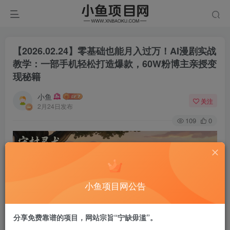
【2026.02.24】零基础也能月入过万！AI漫剧实战
教学：一部手机轻松打造爆款，60W粉博主亲授变
现秘籍
小鱼
关注
2月24日发布
109
0
小鱼项目网公告
分享免费靠谱的项目，网站宗旨“宁缺毋滥”。