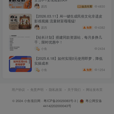
露西
4830
会员专属
【2026.03.11】AI一键生成民俗文化非遗皮
影戏视频 流量财富嘎嘎猛!
4382
露西
免费
【站长计划】搭建同款资源站，每月多挣几
千，限时优惠中！
小鱼
2434
【2025.6.18】如何实现0元使用即梦，降低
实操成本
1254
小鱼
免费
用户协议
免责声明
隐私政策
关于我们
网址发布页
© 2024
小鱼项目网
·
粤ICP备20029383号-3
|
粤公网安备
44142202000043号