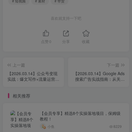
# 短视频
# 素材
# 带货
喜欢就支持一下吧
点赞
0
分享
收藏
上一篇
下一篇
【2026.03.14】公众号变现
【2026.03.14】Google Ads
实战：爆文写作+流量运营，
搜索广告实战指南：从关键
新手也能日入千元月赚5万+
词挖掘到精准投放，一步步
教你高效引流获客
相关推荐
【会员专享】精选8个实操落地项目，保姆级
教程！
小鱼
8229