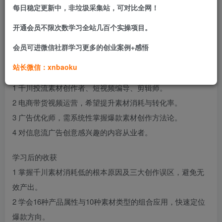
度展开，通过组合产品属性、素材类型与吸引力句式，帮助
每日稳定更新中，非垃圾采集站，可对比全网！
学员建立系统化的创意生产框架。课程还涵盖吸引力元素、
开通会员不限次数学习全站几百个实操项目。
说服力文案、诱惑力展示等内容，让创作者告别灵感枯竭，
会员可进微信社群学习更多的创业案例+感悟
持续产出高消耗的千川素材。
站长微信：xnbaoku
适合学习人群
1 千川投流素材创作者、短视频编导、剪辑师。
2 电商带货视频运营，希望提升素材消耗与转化率。
3 广告优化师，需系统性掌握爆款素材创作方法论。
4 对信息流广告创意感兴趣的内容从业者。
学习后的收获
1 掌握千川素材消耗低的根本原因及三大创作误区，避免无
效产出。
2 学会16种产品属性与10种素材类型的组合应用，快速定位
爆款方向。