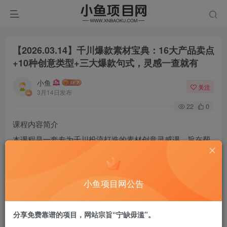
【2026.03.14】千川爆款素材宝典：16大产品卖点
+10种创意类型+三大爆款句式，灵感一查就有
小鱼
关注
3月14日发布
22
0
课程内容简介
本课程是一套专为千川投流打造的素材创意灵感课，旨在帮
助创作者像查字典一样快速获取爆款素材灵感。课程从解决
“新拍素材没有消耗”这一核心痛点入手，系统剖析创作千川
小鱼项目网公告
素材的三大误区及突破消耗瓶颈的方法。核心模块围绕产品
属性（16个不同属性应用）、素材类型（10种不同类型提高
分享免费靠谱的项目，网站宗旨“宁缺毋滥”。
消耗）、主题句式（指令式、伪机制式、锚定句式）三大维