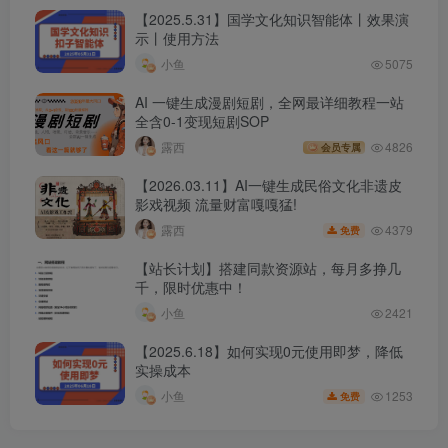
【2025.5.31】国学文化知识智能体丨效果演
示丨使用方法
小鱼
5075
AI 一键生成漫剧短剧，全网最详细教程一站
全含0-1变现短剧SOP
露西
4826
会员专属
【2026.03.11】AI一键生成民俗文化非遗皮
影戏视频 流量财富嘎嘎猛!
4379
露西
免费
【站长计划】搭建同款资源站，每月多挣几
千，限时优惠中！
小鱼
2421
【2025.6.18】如何实现0元使用即梦，降低
实操成本
1253
小鱼
免费