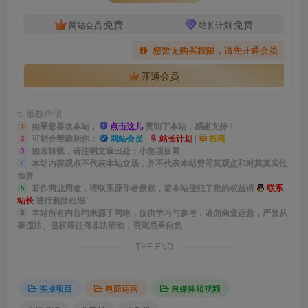
免费
免费
网站会员
站长计划
您暂无购买权限，请先开通会员
开通会员
©
版权声明
如果您喜欢本站，
点击这儿
赞助下本站，感谢支持！
1
可能会帮助到你：
网站会员
|
站长计划
|
投稿
2
如若转载，请注明文章出处：小鱼项目网
3
本站内容观点不代表本站立场，并不代表本站赞同其观点和对其真实性
4
负责
若作商业用途，请联系原作者授权，若本站侵犯了您的权益请
联系
5
站长
进行删除处理
本站所有内容均来源于网络，仅供学习与参考，请勿商业运营，严禁从
6
事违法、侵权等任何非法活动，否则后果自负
THE END
实操项目
电商运营
自媒体短视频