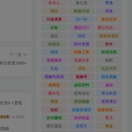
音乐人
靠引流
零撸
陪玩
附提示词
闲鱼
问卷调查
问一问
银发经济
采集
酒店代订
通过作品流量
选品
轻松
轻创业项目
轻创业
软件资源
软件
转转
转换工具
跨境电商
下一篇
资源素材
资源分享
贴吧
单日变现1000+
豆包
试玩
论文代写
视频号变现
视频号
西瓜视频
表情包
虚拟资料
虚拟
薅羊毛
蓝海项目
营业执照
萌宠
英语视频
英语博主
全含0-1变现
色粉
自媒体项目
自媒体短视频
4825
员专属
自动赚钱
自动收益
育儿
聊天掘金
老照片
美金
使用指南