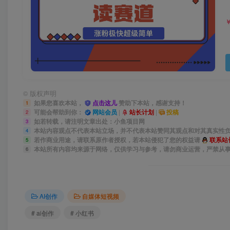
©
版权声明
如果您喜欢本站，
点击这儿
赞助下本站，感谢支持！
1
可能会帮助到你：
网站会员
|
站长计划
|
投稿
2
如若转载，请注明文章出处：小鱼项目网
3
本站内容观点不代表本站立场，并不代表本站赞同其观点和对其真实性
4
若作商业用途，请联系原作者授权，若本站侵犯了您的权益请
联系站
5
本站所有内容均来源于网络，仅供学习与参考，请勿商业运营，严禁从
6
AI创作
自媒体短视频
# ai创作
# 小红书