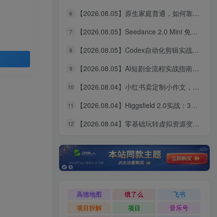
【2026.08.05】原生家庭普通，如何靠个人努力实现阶层跃升？这几点建议值得收藏
6
【2026.08.05】Seedance 2.0 Mini 免费无限用：10秒视频、9图+3音频全解锁！
7
【2026.08.05】Codex自动化剪辑实战：DeepSeek V4 Pro多API联动，图文成片Skill全流程拆解
8
【2026.08.05】AI短剧全流程实战指南：从爆款拆解到成片交付，掌握高效工作流与审美进阶秘籍
9
【2026.08.04】小红书卖定制小作文，9.9元一单狂卖1万+，普通人的轻资产搞钱路子
10
【2026.08.04】Higgsfield 2.0实战：3分钟真人AI影视剧全流程拆解，14天无限生成秘籍
11
【2026.08.04】零基础玩转虚拟资源变现：四大赛道实操指南，手把手教你搭建个人盈利体系
12
高德地图
饿了么
飞书
项目拆解
项目
音乐号