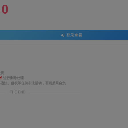
0
￥
登录查看
负责
长
进行删除处理
事违法、侵权等任何非法活动，否则后果自负
THE END