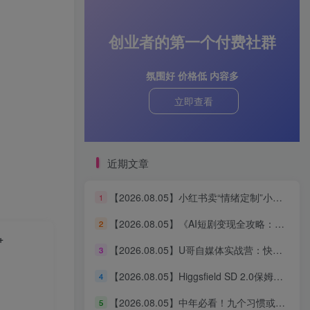
创业者的第一个付费社群
氛围好 价格低 内容多
立即查看
近期文章
【2026.08.05】小红书卖“情绪定制”小服务，客单价6.88-14.88，227天狂出2万+单，净赚13万+
1
【2026.08.05】《AI短剧变现全攻略：婆媳题材引爆女性流量，四大变现路径一次打通》
2
+
【2026.08.05】U哥自媒体实战营：快速起号、引爆流量、打造爆款内容能力
3
【2026.08.05】Higgsfield SD 2.0保姆级教程：3分钟真人AI影视剧从0到1完整实操
4
【2026.08.05】中年必看！九个习惯或能助你更长寿
5