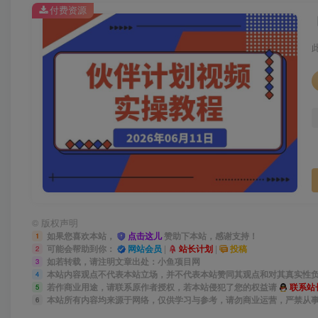
付费资源
©
版权声明
如果您喜欢本站，
点击这儿
赞助下本站，感谢支持！
1
可能会帮助到你：
网站会员
|
站长计划
|
投稿
2
如若转载，请注明文章出处：小鱼项目网
3
本站内容观点不代表本站立场，并不代表本站赞同其观点和对其真实性
4
若作商业用途，请联系原作者授权，若本站侵犯了您的权益请
联系站
5
本站所有内容均来源于网络，仅供学习与参考，请勿商业运营，严禁从
6