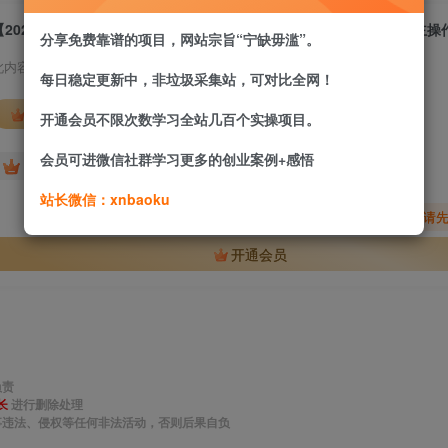
分享免费靠谱的项目，网站宗旨“宁缺毋滥”。
此内容为付费资源，请付费后查看
每日稳定更新中，非垃圾采集站，可对比全网！
会员专属资源
开通会员不限次数学习全站几百个实操项目。
会员可进微信社群学习更多的创业案例+感悟
免费
免费
网站会员
站长计划
站长微信：xnbaoku
您暂无购买权限，请
开通会员
负责
长
进行删除处理
事违法、侵权等任何非法活动，否则后果自负