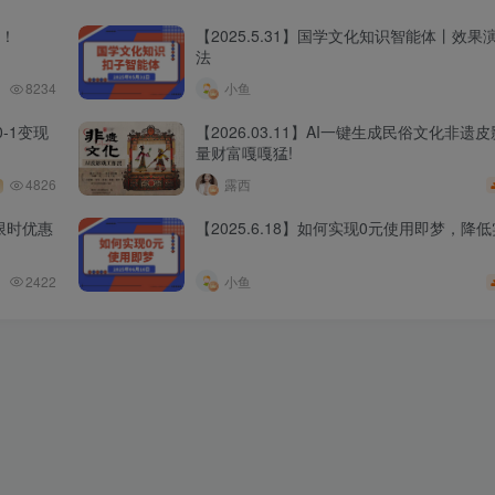
程！
【2025.5.31】国学文化知识智能体丨效
法
8234
小鱼
-1变现
【2026.03.11】AI一键生成民俗文化非遗
量财富嘎嘎猛!
4826
露西
限时优惠
【2025.6.18】如何实现0元使用即梦，降
2422
小鱼