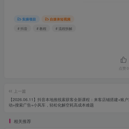
实操项目
自媒体短视频
# 抖音
# 教程
# 流程拆解
点赞
0
上一篇
【2026.06.11】抖音本地推线索获客全新课程：来客店铺搭建+账
动+搜索广告+小风车，轻松化解空耗高成本难题
相关推荐