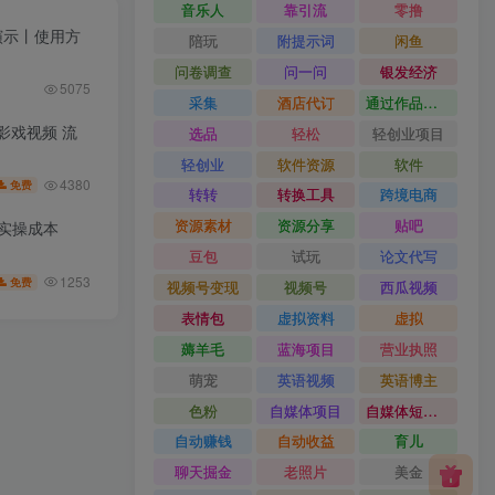
音乐人
靠引流
零撸
果演示丨使用方
陪玩
附提示词
闲鱼
问卷调查
问一问
银发经济
5075
采集
酒店代订
通过作品流量
皮影戏视频 流
选品
轻松
轻创业项目
轻创业
软件资源
软件
4380
免费
转转
转换工具
跨境电商
资源素材
资源分享
贴吧
低实操成本
豆包
试玩
论文代写
1253
免费
视频号变现
视频号
西瓜视频
表情包
虚拟资料
虚拟
薅羊毛
蓝海项目
营业执照
萌宠
英语视频
英语博主
色粉
自媒体项目
自媒体短视频
自动赚钱
自动收益
育儿
聊天掘金
老照片
美金