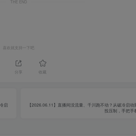
THE END
喜欢就支持一下吧
分享
收藏
户冷启
【2026.06.11】直播间没流量、千川跑不动？从破冷启
投压制，手把手