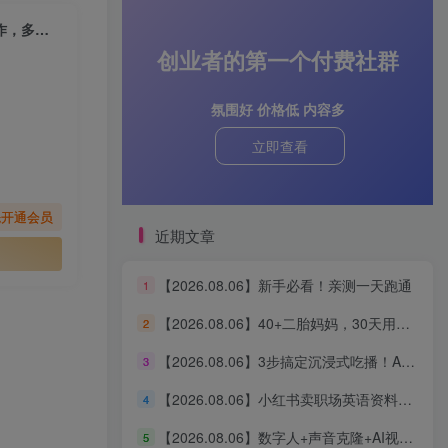
【2026.06.11】伙伴计划一条视频过审！超详细实操教程，零成本自主操作，多次被拒必看
创业者的第一个付费社群
氛围好 价格低 内容多
立即查看
先开通会员
近期文章
【2026.08.06】新手必看！亲测一天跑通
1
【2026.08.06】40+二胎妈妈，30天用AI搭建知识体系，从0启动3条“生产线”，涨粉2000+，一人公司实现自动运转（深度复盘）
2
【2026.08.06】3步搞定沉浸式吃播！AI无线画布保姆级教程，手把手教你轻松出片
3
【2026.08.06】小红书卖职场英语资料，单价39.8却狂销2万+，零基础新手也能轻松复制
4
【2026.08.06】数字人+声音克隆+AI视频生成，零基础玩转口播智能体全流程实战
5