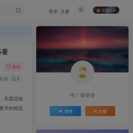
开通会员
登录
注册
必看
关注
32
0
HI！请登录
，无需花钱
要求的精选
登录
注册