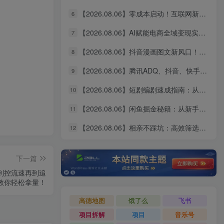
【2026.08.06】零成本启动！互联网新个体创业全攻略：商业思维×流量实战×个人品牌，从小白到变现闭环
6
【2026.08.06】AI赋能电商全域变现实战指南｜多平台无人运营、智能工具应用、供应链合规与全链路盈利闭环系统课
7
【2026.08.06】抖音漫画图文新风口！10分钟快速出片，稳定获取创作者收益
8
【2026.08.06】腾讯ADQ、抖音、快手、B站全平台广告实操课：投手手把手教你稳定变现，拆解出单全流程
9
【2026.08.06】短剧编剧速成指南：从AI写剧指令到过稿投稿，全流程实操教学
10
【2026.08.06】闲鱼掘金秘籍：从新手到月入过万的实战全攻略，选品定价一网打尽
11
【2026.08.06】相亲不踩坑：高效筛选靠谱对象的实操指南，避开短择与利己型陷阱
12
下一篇
动到控流速再到追
教你轻松拿量！
高德地图
饿了么
飞书
项目拆解
项目
音乐号