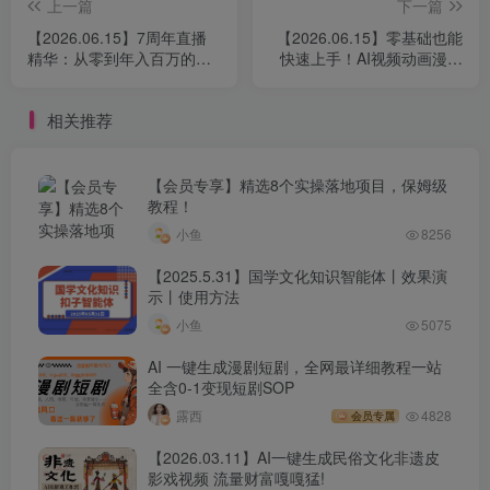
上一篇
下一篇
【2026.06.15】7周年直播
【2026.06.15】零基础也能
精华：从零到年入百万的逆
快速上手！AI视频动画漫剧
袭路径！揭秘大厂、草根、
全攻略：详解可灵、即梦、
实体多赛道创业变现秘籍
Pika等七大平台，手把手教
相关推荐
你做视频
【会员专享】精选8个实操落地项目，保姆级
教程！
小鱼
8256
【2025.5.31】国学文化知识智能体丨效果演
示丨使用方法
小鱼
5075
AI 一键生成漫剧短剧，全网最详细教程一站
全含0-1变现短剧SOP
露西
4828
会员专属
【2026.03.11】AI一键生成民俗文化非遗皮
影戏视频 流量财富嘎嘎猛!