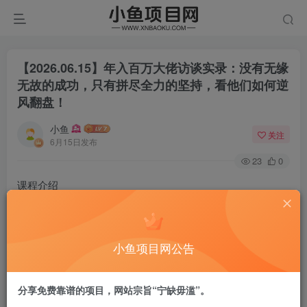
【2026.06.15】年入百万大佬访谈实录：没有无缘
无故的成功，只有拼尽全力的坚持，看他们如何逆
风翻盘！
小鱼
关注
6月15日发布
23
0
课程介绍
深度对话多位实干创业者，直击年入百万背后的真实故事。
他们也曾身陷困境、遭遇挫折，在市场寒冬与创业低谷中步
小鱼项目网公告
履维艰，却从未停下前行的脚步。从从零起步到站稳脚跟，
从深陷逆风局面到实现人生翻盘，本期访谈褪去光环，拆解
分享免费靠谱的项目，网站宗旨“宁缺毋滥”。
他们踩过的坑、悟透的商业逻辑，以及绝境中破局的智慧。