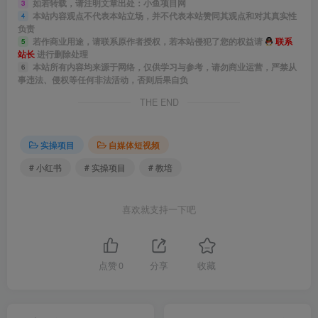
如若转载，请注明文章出处：小鱼项目网
3
本站内容观点不代表本站立场，并不代表本站赞同其观点和对其真实性
4
负责
若作商业用途，请联系原作者授权，若本站侵犯了您的权益请
联系
5
站长
进行删除处理
本站所有内容均来源于网络，仅供学习与参考，请勿商业运营，严禁从
6
事违法、侵权等任何非法活动，否则后果自负
THE END
实操项目
自媒体短视频
# 小红书
# 实操项目
# 教培
喜欢就支持一下吧
点赞
0
分享
收藏