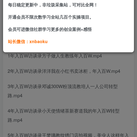
每日稳定更新中，非垃圾采集站，可对比全网！
没有凭空而来的成功，只有全力以赴的坚守。走近多位行业
先行者，汲取实战经验，看懂普通人逆袭的底层逻辑，找寻
开通会员不限次数学习全站几百个实操项目。
属于自己的创业方向。
会员可进微信社群学习更多的创业案例+感悟
课程目录
站长微信：xnbaoku
1年入百W访谈录方子做人生教练年入百W.mp4
2年入百W访谈录洋洋我在小红书卖冰柜，年入百W.mp4
3年入百W访谈录邓诚300W粉顶流教培人一人公司转型
路.mp4
4年入百W访谈录小天使情绪茶新赛道我的年入百W转型
路.mp4
5年入百W访谈录王梦璃教纹绣门店拍视频，美业人这样年入