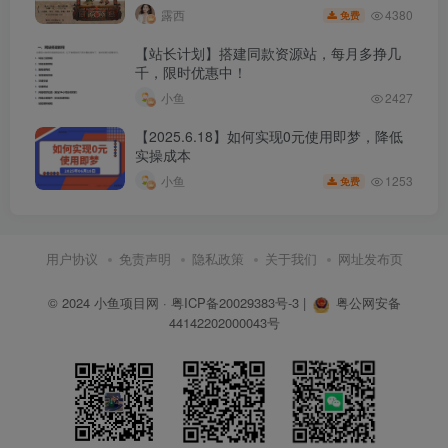
4380
露西
免费
【站长计划】搭建同款资源站，每月多挣几
千，限时优惠中！
小鱼
2427
【2025.6.18】如何实现0元使用即梦，降低
实操成本
1253
小鱼
免费
用户协议
免责声明
隐私政策
关于我们
网址发布页
© 2024
小鱼项目网
·
粤ICP备20029383号-3
|
粤公网安备
44142202000043号