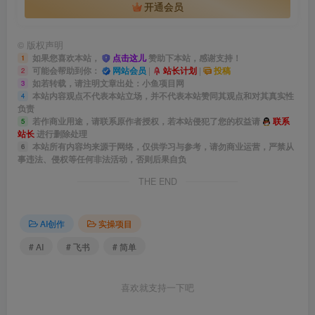
开通会员
©
版权声明
如果您喜欢本站，
点击这儿
赞助下本站，感谢支持！
1
可能会帮助到你：
网站会员
|
站长计划
|
投稿
2
如若转载，请注明文章出处：小鱼项目网
3
本站内容观点不代表本站立场，并不代表本站赞同其观点和对其真实性
4
负责
若作商业用途，请联系原作者授权，若本站侵犯了您的权益请
联系
5
站长
进行删除处理
本站所有内容均来源于网络，仅供学习与参考，请勿商业运营，严禁从
6
事违法、侵权等任何非法活动，否则后果自负
THE END
AI创作
实操项目
# AI
# 飞书
# 简单
喜欢就支持一下吧