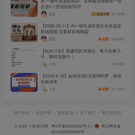
AI 一键生成漫剧短剧，全网最详细教程一站
全含0-1变现短剧SOP
露西
4828
会员专属
【2026.03.11】AI一键生成民俗文化非遗皮
影戏视频 流量财富嘎嘎猛!
4382
露西
免费
【站长计划】搭建同款资源站，每月多挣几
千，限时优惠中！
小鱼
2428
【2025.6.18】如何实现0元使用即梦，降低
实操成本
1253
小鱼
免费
用户协议
免责声明
隐私政策
关于我们
网址发布页
© 2024
小鱼项目网
·
粤ICP备20029383号-3
|
粤公网安备
44142202000043号