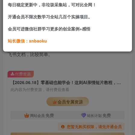
每日稳定更新中，非垃圾采集站，可对比全网！
开通会员不限次数学习全站几百个实操项目。
课程介绍
会员可进微信社群学习更多的创业案例+感悟
AI催泪戳心亲情短片，零基础AI教程，简单教学仅供参考。
站长微信：xnbaoku
课程目录
飞书文档，比较简单。
付费资源
【2026.06.18】零基础也能学会！这则AI亲情短片教程，简单几步就能做出催泪效果。
此内容为付费资源，请付费后查看
会员专属资源
免费
免费
网站会员
站长计划
您暂无购买权限，请先开通会员