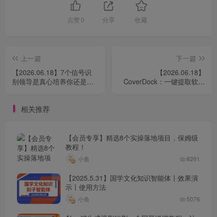
点赞
0
分享
收藏
上一篇
下一篇
【2026.06.18】7个信号识
【2026.06.18】
别领导是真心培养你还是画
CoverDock：一键提取软件
大饼，别再被空话糊弄
图标，本地免费制作高颜值
自媒体封面神器
相关推荐
【会员专享】精选8个实操落地项目，保姆级
教程！
小鱼
8261
【2025.5.31】国学文化知识智能体丨效果演
示丨使用方法
小鱼
5076