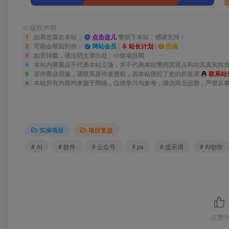
©
版权声明
如果您喜欢本站，
点击这儿
赞助下本站，感谢支持！
1
可能会帮助到你：
网站会员
|
站长计划
|
投稿
2
如若转载，请注明文章出处：小鱼项目网
3
本站内容观点不代表本站立场，并不代表本站赞同其观点和对其真实性
4
若作商业用途，请联系原作者授权，若本站侵犯了您的权益请
联系站
5
本站所有内容均来源于网络，仅供学习与参考，请勿商业运营，严禁从
6
实操项目
项目复盘
# AI
# 软件
# 公众号
# ps
# 提示词
# AI创作
点赞
0