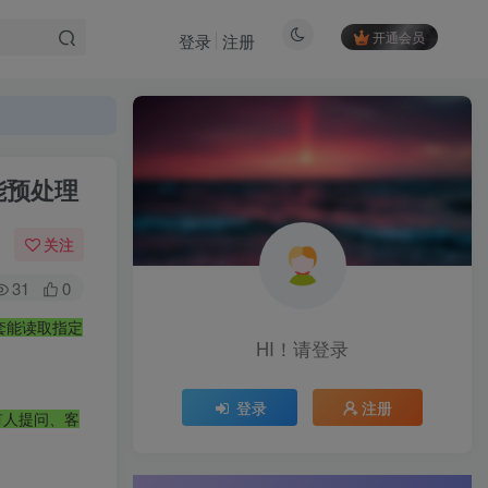
开通会员
登录
注册
能预处理
关注
31
0
一套能读取指定
HI！请登录
登录
注册
有人提问、客