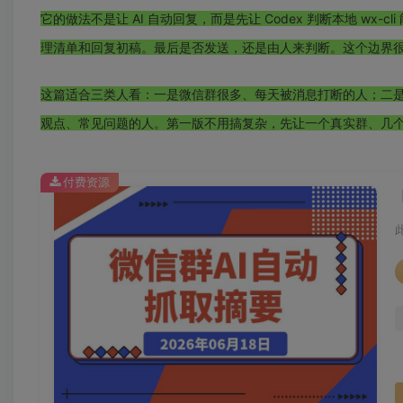
它的做法不是让 AI 自动回复，而是先让 Codex 判断本地 w
理清单和回复初稿。最后是否发送，还是由人来判断。这个边界很重
这篇适合三类人看：一是微信群很多、每天被消息打断的人；二
观点、常见问题的人。第一版不用搞复杂，先让一个真实群、几
付费资源