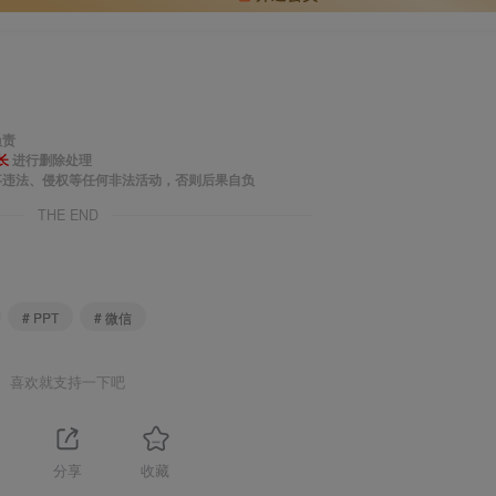
负责
长
进行删除处理
事违法、侵权等任何非法活动，否则后果自负
THE END
# PPT
# 微信
喜欢就支持一下吧
分享
收藏