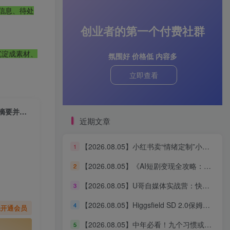
要信息、待处
创业者的第一个付费社群
沉淀成素材、
氛围好 价格低 内容多
立即查看
【2026.06.18】微信群AI Agent：让普通人也能自动抓取重要消息、生成摘要并实现智能预处理
近期文章
【2026.08.05】小红书卖“情绪定制”小服务，客单价6.88-14.88，227天狂出2万+单，净赚13万+
1
【2026.08.05】《AI短剧变现全攻略：婆媳题材引爆女性流量，四大变现路径一次打通》
2
【2026.08.05】U哥自媒体实战营：快速起号、引爆流量、打造爆款内容能力
3
【2026.08.05】Higgsfield SD 2.0保姆级教程：3分钟真人AI影视剧从0到1完整实操
4
先开通会员
【2026.08.05】中年必看！九个习惯或能助你更长寿
5