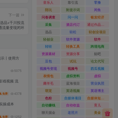
音乐人
靠引流
零撸
陪玩
附提示词
闲鱼
下一篇
问卷调查
问一问
银发经济
品选品+千川投流
采集
酒店代订
通过作品流量
打通流量变现闭环
选品
轻松
轻创业项目
轻创业
软件资源
软件
转转
转换工具
跨境电商
资源素材
资源分享
贴吧
果演示丨使用方
豆包
试玩
论文代写
视频号变现
视频号
西瓜视频
5075
表情包
虚拟资料
虚拟
皮影戏视频 流
薅羊毛
蓝海项目
营业执照
萌宠
英语视频
英语博主
4378
免费
色粉
自媒体项目
自媒体短视频
低实操成本
自动赚钱
自动收益
育儿
聊天掘金
老照片
美金
1252
免费