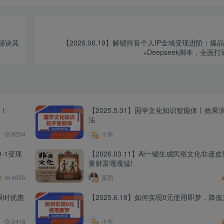
的秘诀其
【2026.06.19】解锁抖音个人IP全域变现进阶：爆
+Deepseek脚本，全面
程！
【2025.5.31】国学文化知识智能体丨效
法
8204
小鱼
-1变现
【2026.03.11】AI一键生成民俗文化非遗
量财富嘎嘎猛!
4825
露西
限时优惠
【2025.6.18】如何实现0元使用即梦，降
2418
小鱼