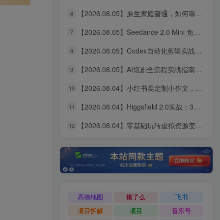
【2026.08.05】原生家庭普通，如何靠个人努力实现阶层跃升？这几点建议值得收藏
6
【2026.08.05】Seedance 2.0 Mini 免费无限用：10秒视频、9图+3音频全解锁！
7
【2026.08.05】Codex自动化剪辑实战：DeepSeek V4 Pro多API联动，图文成片Skill全流程拆解
8
【2026.08.05】AI短剧全流程实战指南：从爆款拆解到成片交付，掌握高效工作流与审美进阶秘籍
9
【2026.08.04】小红书卖定制小作文，9.9元一单狂卖1万+，普通人的轻资产搞钱路子
10
【2026.08.04】Higgsfield 2.0实战：3分钟真人AI影视剧全流程拆解，14天无限生成秘籍
11
【2026.08.04】零基础玩转虚拟资源变现：四大赛道实操指南，手把手教你搭建个人盈利体系
12
高德地图
饿了么
飞书
项目拆解
项目
音乐号