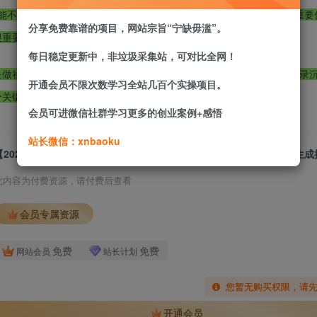
x-cli 能不能用，再读取指定群的消息，按你关心的关键词整理成群摘要、重
分享免费靠谱的项目，网站宗旨“宁缺毋滥”。
要，社群答疑、客户沟通、课程助教都不适合直接交给 AI 乱回。
每日稳定更新中，非垃圾采集站，可对比全网！
是做社群、课程、训练营，需要处理提问和反馈的人；三是想把聊天记录
开通会员不限次数学习全站几百个实操项目。
个关键词、一个摘要结果跑起来，就已经能省不少盯群时间。
会员可进微信社群学习更多的创业案例+感悟
站长微信：xnbaoku
此内容为付费资源，请付费后查看
会员专属资源
免费
免费
网站会员
站长计划
您暂无购买权限，请
开通会员