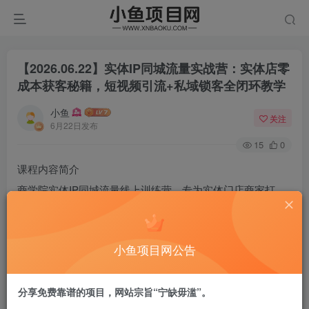
【2026.06.22】实体IP同城流量实战营：实体店零
成本获客秘籍，短视频引流+私域锁客全闭环教学
小鱼
关注
6月22日发布
15
0
课程内容简介
商学院实体IP同城流量线上训练营，专为实体门店商家打
造，聚焦本地同城低成本获客体系。课程系统讲解实体店个
人IP打造、抖音小红书视频号三平台同城流量玩法，涵盖短
小鱼项目网公告
视频拍摄、门店引流脚本、团购搭建、私域留存、到店转化
全闭环运营，搭配多行业实体案例与可复用话术模板，帮助
分享免费靠谱的项目，网站宗旨“宁缺毋滥”。
商家零投流撬动自然同城流量，实现线上引流、线下成交增