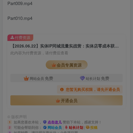
Part009.mp4
Part010.mp4
付费资源
【2026.06.22】实体IP同城流量实战营：实体店零成本获客秘籍，短视频引流+私域锁客全闭环教学
此内容为付费资源，请付费后查看
会员专属资源
免费
免费
网站会员
站长计划
您暂无购买权限，请先开通会员
开通会员
©
版权声明
如果您喜欢本站，
点击这儿
赞助下本站，感谢支持！
1
可能会帮助到你：
网站会员
|
站长计划
|
投稿
2
如若转载，请注明文章出处：小鱼项目网
3