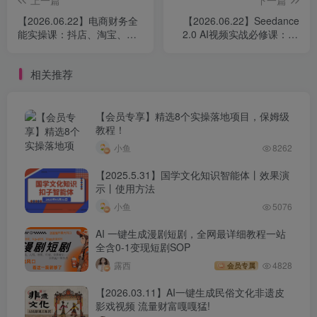
上一篇
下一篇
【2026.06.22】电商财务全
【2026.06.22】Seedance
能实操课：抖店、淘宝、拼
2.0 AI视频实战必修课：10
多多、小红书，店铺数据提
节课带你从零基础到高手，
取+记账+报税一次搞定
轻松搞定平台选型与广告批
相关推荐
量产出
【会员专享】精选8个实操落地项目，保姆级
教程！
小鱼
8262
【2025.5.31】国学文化知识智能体丨效果演
示丨使用方法
小鱼
5076
AI 一键生成漫剧短剧，全网最详细教程一站
全含0-1变现短剧SOP
露西
4828
会员专属
【2026.03.11】AI一键生成民俗文化非遗皮
影戏视频 流量财富嘎嘎猛!