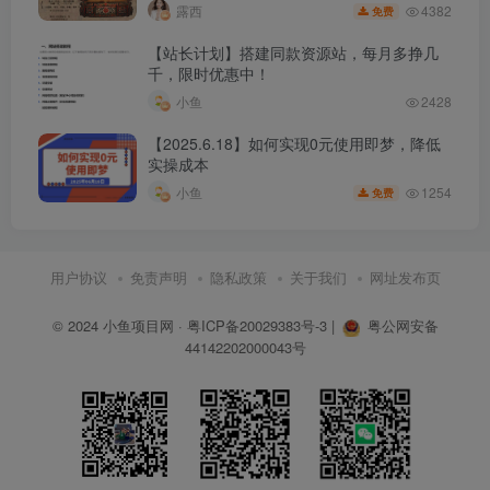
4382
露西
免费
【站长计划】搭建同款资源站，每月多挣几
千，限时优惠中！
小鱼
2428
【2025.6.18】如何实现0元使用即梦，降低
实操成本
1254
小鱼
免费
用户协议
免责声明
隐私政策
关于我们
网址发布页
© 2024
小鱼项目网
·
粤ICP备20029383号-3
|
粤公网安备
44142202000043号