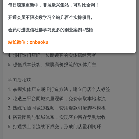
收。
每日稳定更新中，非垃圾采集站，可对比全网！
开通会员不限次数学习全站几百个实操项目。
适合学习人群
1. 餐饮、美业、零售等各类实体门店老板
会员可进微信社群学习更多的创业案例+感悟
2. 门店客流下滑、缺少新客户的本地商家
站长微信：xnbaoku
3. 不会做同城短视频、不懂线上引流的创业者
4. 想打造门店IP、长期锁客的实体店经营者
5. 想低成本获客、摆脱高价投流的实体店主
学习后收获
1. 掌握实体店专属IP打造方法，建立门店个人标签
2. 吃透三平台同城流量逻辑，免费获取本地客流
3. 熟练拍摄同城短视频，套用爆款引流脚本模板
4. 搭建团购与私域体系，实现客户留存复购增收
5. 打通线上引流线下成交，形成门店盈利闭环