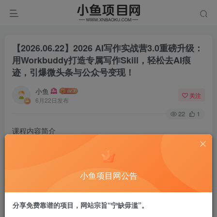
【2026.06.22】2026 AI写作实战营3.0重磅升级：
用Workbuddy打造专属写作Skill，轻松去AI痕
迹，引爆微头条与公众号变现！
小鱼
关注
6月22日发布
22
1
课程内容简介
AI写作陪跑3.0是一套完整版自媒体AI写作变现课程，聚焦微
头条、公众号两大平台，系统讲解爆款作品特征、写作思
维、钩子技巧与仿写方法。课程涵盖账号设置、养号规则、
小鱼项目网公告
素材库搭建、矩阵账号与IP打造，手把手教学Workbuddy工
具安装、技能创建、指令运用、去AI痕迹实操，同时深度拆
分享免费靠谱的项目，网站宗旨“宁缺毋滥”。