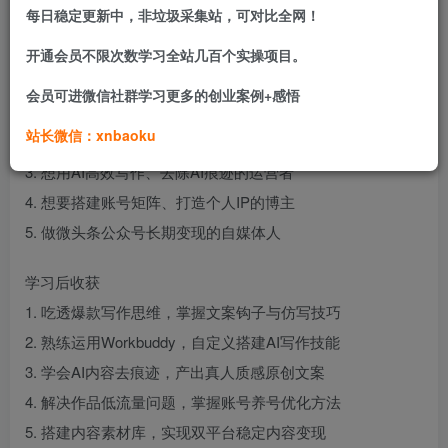
解低流量原因、作品优化方案，搭配海量直播回放与原创文
每日稳定更新中，非垃圾采集站，可对比全网！
案样本，实现人工+AI批量产出优质爆款内容。
开通会员不限次数学习全站几百个实操项目。
适合学习人群
会员可进微信社群学习更多的创业案例+感悟
1. 想靠自媒体写作副业增收的零基础新手
站长微信：xnbaoku
2. 不会写爆款文案、作品没流量的内容创作者
3. 想用AI高效写作、去除AI痕迹的运营者
4. 想要搭建账号矩阵、打造个人IP的博主
5. 做微头条公众号长期变现的自媒体人
学习后收获
1. 吃透爆款写作思维，掌握文案钩子与仿写技巧
2. 熟练运用Workbuddy，自定义搭建AI写作技能
3. 学会AI内容去痕迹，产出真人质感原创文案
4. 解决作品低流量问题，掌握账号养号优化方法
5. 搭建内容素材库，实现双平台稳定内容变现