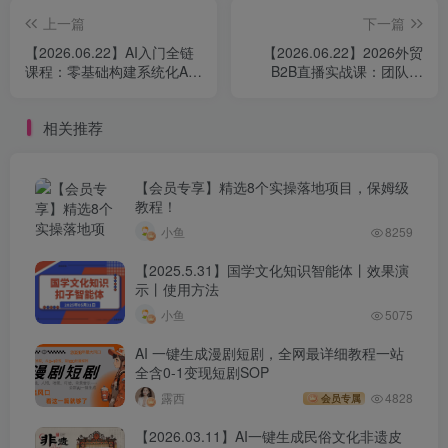
│ ├── 2025-10-30【怎样利用好同行爆款作品】.mp4
上一篇
下一篇
│ ├── 2025-10-31【如何纯人工手写一个微头条作
【2026.06.22】AI入门全链
【2026.06.22】2026外贸
课程：零基础构建系统化AI
B2B直播实战课：团队管
品】.mp4
创作思维，打通底层逻辑，
理、客户开发与展会策略，
│ ├── 2025-11-3【爆款微头条作品写作思维】.mp4
快速掌握核心技能
附全套标准化SOP落地指南
相关推荐
│ ├── 2025-11-4【爆款微头条作品拆解】.mp4
│ ├── 2025-11-5【怎样用Ai工具写微头条】.mp4
【会员专享】精选8个实操落地项目，保姆级
│ ├── 2025-11-7【怎样仿写一篇爆款微头条作品】.mp4
教程！
│ ├── 2025-11-10【爆款微头条作品写作思维】.mp4
小鱼
8259
│ ├── 2025-11-11【怎样仿写一篇微头条作品】.mp4
【2025.5.31】国学文化知识智能体丨效果演
│ ├── 2025-11-12【爆款微头条作品拆解】.mp4
示丨使用方法
小鱼
5075
│ ├── 2025-11-13【怎样用Ai工具写一篇微头条】.mp4
│ ├── 2025-11-14【怎样利用好一篇爆款微头条作
AI 一键生成漫剧短剧，全网最详细教程一站
全含0-1变现短剧SOP
品】.mp4
露西
4828
会员专属
│ ├── 2025-11-17【怎样仿写一篇爆款微头条作品】.mp4
【2026.03.11】AI一键生成民俗文化非遗皮
│ ├── 2025-11-18【作品没有展现量的原因拆解】.mp4