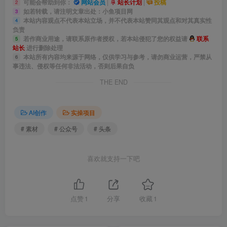
可能会帮助到你：
网站会员
|
站长计划
|
投稿
2
│ ├── 2025-10-8【爆款作品写作思维】.mp4
如若转载，请注明文章出处：小鱼项目网
3
本站内容观点不代表本站立场，并不代表本站赞同其观点和对其真实性
4
│ ├── 2025-10-9【爆款微头条作品拆解】.mp4
负责
│ ├── 2025-10-11【怎样仿写爆款微头条作品】.mp4
若作商业用途，请联系原作者授权，若本站侵犯了您的权益请
联系
5
站长
进行删除处理
│ ├── 2025-10-13【微头条怎样设置钩子】.mp4
本站所有内容均来源于网络，仅供学习与参考，请勿商业运营，严禁从
6
事违法、侵权等任何非法活动，否则后果自负
│ ├── 2025-10-14【怎样利用好同行的爆款作品】.wmv
THE END
│ ├── 2025-10-15《微头条写作注意事项》.mp4
│ ├── 2025-10-16【爆款微头条写作思维】.mp4
AI创作
实操项目
│ ├── 2025-10-17【爆款微头条作品拆解】.mp4
│ ├── 2025-10-20【爆款微头条作品写作思维】.mp4
# 素材
# 公众号
# 头条
│ ├── 2025-10-21【爆款微头条作品拆解】.mp4
喜欢就支持一下吧
│ ├── 2025-10-22【怎样用Ai工具写微头条作品】.mp4
│ ├── 2025-10-23【怎样利用好同行爆款作品】.mp4
│ ├── 2025-10-27【爆款微头条作品写作思维】.mp4
点赞
1
分享
收藏
1
│ ├── 2025-10-28【爆款微头条作品拆解】.mp4
│ ├── 2025-10-29【怎样用AI写微头条作品】.mp4