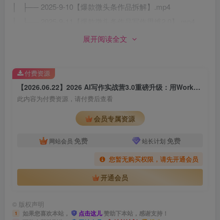
│ ├── 2025-9-10【爆款微头条作品拆解】.mp4
│ ├── 2025-9-11【爆款微头条作品写作思维2.0】.mp4
│ ├── 2025-9-15【怎样写出一个爆款微头条作品
展开阅读全文
2.0】.mp4
│ ├── 2025-9-15【怎样写出一个爆款微头条作品2.0】补
付费资源
录.mp4
【2026.06.22】2026 AI写作实战营3.0重磅升级：用Workbuddy打造专属写作Skill，轻松去AI痕迹，引爆微头条与公众号变现！
│ ├── 2025-9-16【1+1+1写作法2.0】.mp4
此内容为付费资源，请付费后查看
│ ├── 2025-9-17【怎样利用好同行作者的爆款作品】.mp4
会员专属资源
│ ├── 2025-9-18【用Ai写微头条作品2.0】.mp4
│ ├── 2025-9-19【爆款作品写作思维3.0】.mp4
免费
免费
网站会员
站长计划
│ ├── 2025-9-22【爆款微头条作品拆解】.mp4
您暂无购买权限，请先开通会员
│ ├── 2025-9-23【怎样让作品更有吸引力】.mp4
开通会员
│ ├── 2025-9-24【爆款微头条作品解析】.mp4
│ ├── 2025-9-26【微头条写作注意事项】.mp4
©
版权声明
│ ├── 2025-9-29【爆款作品写作思维】.mp4
如果您喜欢本站，
点击这儿
赞助下本站，感谢支持！
1