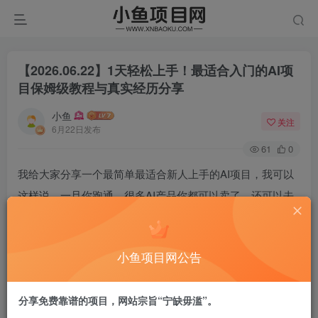
【2026.06.22】1天轻松上手！最适合入门的AI项
目保姆级教程与真实经历分享
小鱼
关注
6月22日发布
61
0
我给大家分享一个最简单最适合新人上手的AI项目，我可以
这样说，一旦你跑通，很多AI产品你都可以卖了，还可以去
做培训
建议大家都看看，后续我分享的一些AI虚拟品，都可以按照
小鱼项目网公告
这个玩法去做
分享免费靠谱的项目，网站宗旨“宁缺毋滥”。