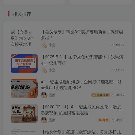
4K/8K超清下载，零基础也
觉系统，稳定产出高质量视
能轻松上手！
频
相关推荐
【会员专享】精选8个实操落地项目，保姆级
教程！
小鱼
8319
【2025.5.31】国学文化知识智能体丨效果演
示丨使用方法
小鱼
5079
AI 一键生成漫剧短剧，全网最详细教程一站
全含0-1变现短剧SOP
露西
4832
会员专属
【2026.03.11】AI一键生成民俗文化非遗皮
影戏视频 流量财富嘎嘎猛!
4383
露西
免费
【站长计划】搭建同款资源站，每月多挣几