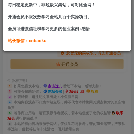
付费资源
每日稳定更新中，非垃圾采集站，可对比全网！
【2026.06.22】1天轻松上手！最适合入门的AI项目保姆级教程与真实经历分享
开通会员不限次数学习全站几百个实操项目。
此内容为付费资源，请付费后查看
会员专属资源
会员可进微信社群学习更多的创业案例+感悟
站长微信：xnbaoku
免费
免费
网站会员
站长计划
您暂无购买权限，请先开通会员
开通会员
©
版权声明
如果您喜欢本站，
点击这儿
赞助下本站，感谢支持！
1
可能会帮助到你：
网站会员
|
站长计划
|
投稿
2
如若转载，请注明文章出处：小鱼项目网
3
本站内容观点不代表本站立场，并不代表本站赞同其观点和对其真实性
4
负责
若作商业用途，请联系原作者授权，若本站侵犯了您的权益请
联系
5
站长
进行删除处理
本站所有内容均来源于网络，仅供学习与参考，请勿商业运营，严禁从
6
事违法、侵权等任何非法活动，否则后果自负