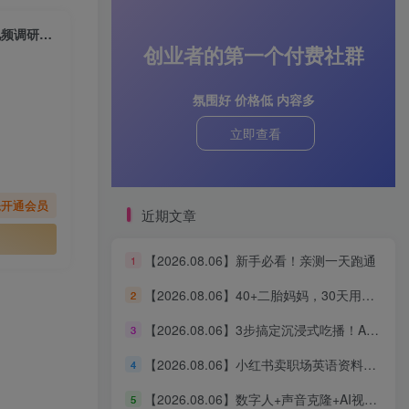
【2026.06.28】用得到大脑+AI，一键批量下载对标博主视频逐字稿，短视频调研效率翻倍！
创业者的第一个付费社群
氛围好 价格低 内容多
立即查看
先开通会员
近期文章
【2026.08.06】新手必看！亲测一天跑通
1
【2026.08.06】40+二胎妈妈，30天用AI搭建知识体系，从0启动3条“生产线”，涨粉2000+，一人公司实现自动运转（深度复盘）
2
【2026.08.06】3步搞定沉浸式吃播！AI无线画布保姆级教程，手把手教你轻松出片
3
【2026.08.06】小红书卖职场英语资料，单价39.8却狂销2万+，零基础新手也能轻松复制
4
【2026.08.06】数字人+声音克隆+AI视频生成，零基础玩转口播智能体全流程实战
5