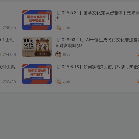
程！
【2025.5.31】国学文化知识智能体丨效
法
8225
小鱼
-1变现
【2026.03.11】AI一键生成民俗文化非遗
量财富嘎嘎猛!
4826
露西
限时优惠
【2025.6.18】如何实现0元使用即梦，降
2420
小鱼