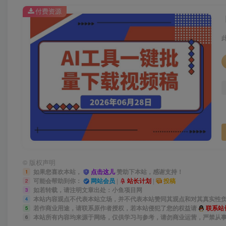
付费资源
©
版权声明
如果您喜欢本站，
点击这儿
赞助下本站，感谢支持！
1
可能会帮助到你：
网站会员
|
站长计划
|
投稿
2
如若转载，请注明文章出处：小鱼项目网
3
本站内容观点不代表本站立场，并不代表本站赞同其观点和对其真实性
4
若作商业用途，请联系原作者授权，若本站侵犯了您的权益请
联系站
5
本站所有内容均来源于网络，仅供学习与参考，请勿商业运营，严禁从
6