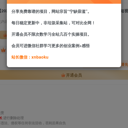
分享免费靠谱的项目，网站宗旨“宁缺毋滥”。
此内容为付费资源，请付费后查看
每日稳定更新中，非垃圾采集站，可对比全网！
开通会员不限次数学习全站几百个实操项目。
会员专属资源
会员可进微信社群学习更多的创业案例+感悟
免费
免费
网站会员
站长计划
站长微信：xnbaoku
您暂无购买权限，请
开通会员
负责
长
进行删除处理
事违法、侵权等任何非法活动，否则后果自负