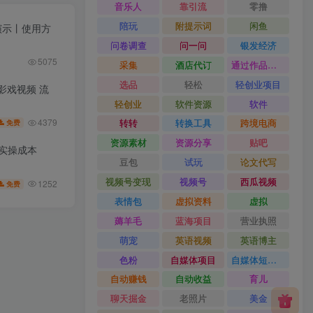
音乐人
靠引流
零撸
陪玩
附提示词
闲鱼
果演示丨使用方
问卷调查
问一问
银发经济
5075
采集
酒店代订
通过作品流量
选品
轻松
轻创业项目
皮影戏视频 流
轻创业
软件资源
软件
4379
转转
转换工具
跨境电商
免费
资源素材
资源分享
贴吧
低实操成本
豆包
试玩
论文代写
视频号变现
视频号
西瓜视频
1252
免费
表情包
虚拟资料
虚拟
薅羊毛
蓝海项目
营业执照
萌宠
英语视频
英语博主
色粉
自媒体项目
自媒体短视频
自动赚钱
自动收益
育儿
聊天掘金
老照片
美金