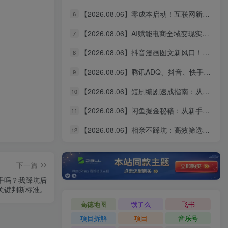
【2026.08.06】零成本启动！互联网新个体创业全攻略：商业思维×流量实战×个人品牌，从小白到变现闭环
6
【2026.08.06】AI赋能电商全域变现实战指南｜多平台无人运营、智能工具应用、供应链合规与全链路盈利闭环系统课
7
【2026.08.06】抖音漫画图文新风口！10分钟快速出片，稳定获取创作者收益
8
【2026.08.06】腾讯ADQ、抖音、快手、B站全平台广告实操课：投手手把手教你稳定变现，拆解出单全流程
9
【2026.08.06】短剧编剧速成指南：从AI写剧指令到过稿投稿，全流程实操教学
10
【2026.08.06】闲鱼掘金秘籍：从新手到月入过万的实战全攻略，选品定价一网打尽
11
【2026.08.06】相亲不踩坑：高效筛选靠谱对象的实操指南，避开短择与利己型陷阱
12
下一篇
放手吗？我踩坑后
关键判断标准。
高德地图
饿了么
飞书
项目拆解
项目
音乐号