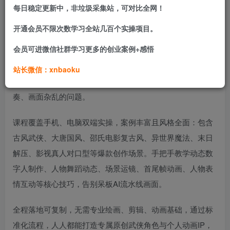
每日稳定更新中，非垃圾采集站，可对比全网！
本套AI智能体短篇动画系列实战教程，主打零基础从零落
开通会员不限次数学习全站几百个实操项目。
地，聚焦原创武侠角色打造+多风格短篇动画量产，从底层AI
会员可进微信社群学习更多的创业案例+感悟
认知、模型选型逻辑开始教学，帮学员建立正确的AI动画创
作思维。课程独家讲解九宫格故事板分镜体系，教会大家从
站长微信：xnbaoku
脚本构图到成片落地的完整叙事逻辑，彻底解决视频无节
奏、画面杂乱的问题。
课程覆盖手机、电脑双端实操，案例丰富且风格全面：包含
古风武侠、大唐国风、邵氏电影复古风、异世界魔法、末日
解压、影视真人对口型等爆款创作场景。手把手教学动态数
字人制作、人物舞蹈动态、场景运镜、首尾帧动画、人物表
情互动等核心技巧，告别呆板AI流水线画面。
全程落地可复制，无需专业绘画、剪辑、动画基础，通过标
准化流程，人人都能打造专属原创武侠角色与个人动画IP，