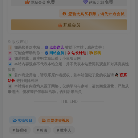
免费
免费
网站会员
站长计划
您暂无购买权限，请先开通会员
开通会员
©
版权声明
如果您喜欢本站，
点击这儿
赞助下本站，感谢支持！
1
可能会帮助到你：
网站会员
|
站长计划
|
投稿
2
如若转载，请注明文章出处：小鱼项目网
3
本站内容观点不代表本站立场，并不代表本站赞同其观点和对其真实性
4
负责
若作商业用途，请联系原作者授权，若本站侵犯了您的权益请
联系
5
站长
进行删除处理
本站所有内容均来源于网络，仅供学习与参考，请勿商业运营，严禁从
6
事违法、侵权等任何非法活动，否则后果自负
THE END
实操项目
自媒体短视频
# 短视频
# 剪辑
# 数字人