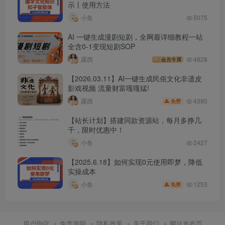
示丨使用方法
小鱼
5075
AI 一键生成漫剧短剧，全网最详细教程一站
全含0-1变现短剧SOP
露西
4828
会员专属
【2026.03.11】AI一键生成民俗文化非遗皮
影戏视频 流量财富嘎嘎猛!
4380
露西
免费
【站长计划】搭建同款资源站，每月多挣几
千，限时优惠中！
小鱼
2427
【2025.6.18】如何实现0元使用即梦，降低
实操成本
1253
小鱼
免费
用户协议
免责声明
隐私政策
关于我们
网址发布页