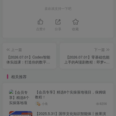
喜欢就支持一下吧
点赞
0
分享
收藏
上一篇
下一篇
【2026.07.01】Codex智能
【2026.07.01】零基础也能
体实战课：打造你的数字员
上手的AI漫剧教程：即梦+御
工，从内容创作到业务自动
灵画布双工具实战，秒出分
化，构建高效智能工作流
镜提示词、拟真人建模、全
相关推荐
套剪辑流程，稳定过审上剧
全攻略
【会员专享】精选8个实操落地项目，保姆级
教程！
小鱼
8256
【2025.5.31】国学文化知识智能体丨效果演