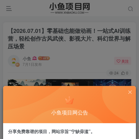
【2026.07.01】零基础也能做动画！一站式AI训练
营，轻松创作古风武侠、影视大片、科幻世界与解
压场景
小鱼
关注
7月1日发布
24
0
小鱼项目网公告
分享免费靠谱的项目，网站宗旨“宁缺毋滥”。