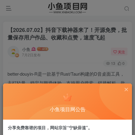
【2026.07.02】抖音下载神器来了！开源免费，批
量保存用户作品、收藏和点赞，速度飞起
小鱼
关注
7月2日发布
13
0
better-douyin-R是一款基于Rust/Tauri构建的D音桌面工具，
主打轻量、稳定与顺滑体验。支持用户搜索、链接解析、批
量下载、沉浸式播放及推荐流预览。个人非商业用途完全免
费，适合日常内容浏览与备份。完全免费，而且界面干净整
小鱼项目网公告
洁。
软件特点
分享免费靠谱的项目，网站宗旨“宁缺毋滥”。