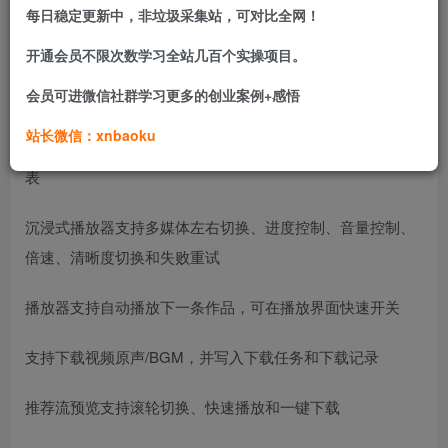
每日稳定更新中，非垃圾采集站，可对比全网！
搜索抖音用户，查看主页作品、收藏、点赞等内容
开通会员不限次数学习全站几百个实操项目。
粘贴分享链接解析单条作品，支持视频、图集和部分Live
会员可进微信社群学习更多的创业案例+感悟
Photo内容
站长微信：xnbaoku
批量下载用户作品、搜索结果、推荐流、收藏列表和点赞列
表
沉浸式播放器支持多媒体左右切换、进度控制、音量控制、
倍速、清晰度切换和失败重试
播放器支持自动播放下一条作品，可在播放界面快速开关
支持下载视频原声/BGM，并写入下载任务和下载记录
推荐流预览支持滚轮切换、快速播放和一键下载