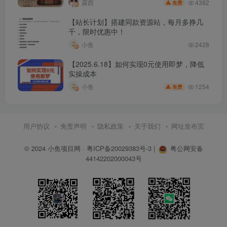
4382
露西
免费
【站长计划】搭建同款资源站，每月多挣几
千，限时优惠中！
小鱼
2428
【2025.6.18】如何实现0元使用即梦，降低
实操成本
1254
小鱼
免费
用户协议
免责声明
隐私政策
关于我们
网址发布页
© 2024
小鱼项目网
·
粤ICP备20029383号-3
|
粤公网安备
44142202000043号