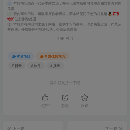
本站内容观点不代表本站立场，并不代表本站赞同其观点和对其真实性
4
负责
若作商业用途，请联系原作者授权，若本站侵犯了您的权益请
联系
5
站长
进行删除处理
本站所有内容均来源于网络，仅供学习与参考，请勿商业运营，严禁从
6
事违法、侵权等任何非法活动，否则后果自负
THE END
实操项目
自媒体短视频
# 抖音
# 软件
# 批量
喜欢就支持一下吧
点赞
0
分享
收藏
上一篇
下一篇