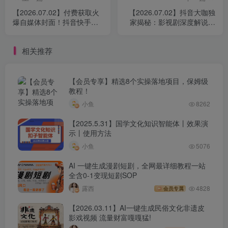
【2026.07.02】付费获取火
【2026.07.02】抖音大咖独
爆自媒体封面！抖音快手封
家揭秘：影视剧深度解说教
面包合集，轻松打造爆款内
学，零基础也能开通精选计
容，一键替换PSD素材
划+签约，轻松获取三重收
相关推荐
益！
【会员专享】精选8个实操落地项目，保姆级
教程！
小鱼
8262
【2025.5.31】国学文化知识智能体丨效果演
示丨使用方法
小鱼
5076
AI 一键生成漫剧短剧，全网最详细教程一站
全含0-1变现短剧SOP
露西
4828
会员专属
【2026.03.11】AI一键生成民俗文化非遗皮
影戏视频 流量财富嘎嘎猛!