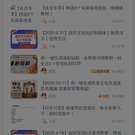
【会员专享】精选8个实操落地项目，保姆级
教程！
小鱼
8271
【2025.5.31】国学文化知识智能体丨效果演
示丨使用方法
小鱼
5076
AI 一键生成漫剧短剧，全网最详细教程一站
全含0-1变现短剧SOP
露西
4830
会员专属
【2026.03.11】AI一键生成民俗文化非遗皮
影戏视频 流量财富嘎嘎猛!
4382
露西
免费
【站长计划】搭建同款资源站，每月多挣几
千，限时优惠中！
小鱼
2431
【2025.6.18】如何实现0元使用即梦，降低