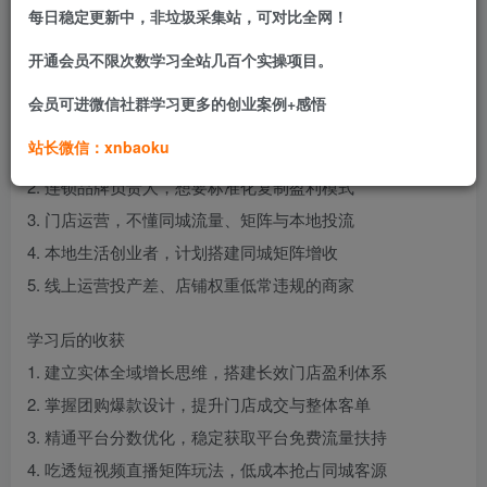
配套本地推精细化投放实操，落地单店起量到连锁标准化复
每日稳定更新中，非垃圾采集站，可对比全网！
制打法，一站式解决门店缺客流、转化差、投流亏损、难以
开通会员不限次数学习全站几百个实操项目。
拓店等经营难题。
会员可进微信社群学习更多的创业案例+感悟
适合学习人群
站长微信：xnbaoku
1. 线下单店老板，门店客流少、营收增长遇瓶颈
2. 连锁品牌负责人，想要标准化复制盈利模式
3. 门店运营，不懂同城流量、矩阵与本地投流
4. 本地生活创业者，计划搭建同城矩阵增收
5. 线上运营投产差、店铺权重低常违规的商家
学习后的收获
1. 建立实体全域增长思维，搭建长效门店盈利体系
2. 掌握团购爆款设计，提升门店成交与整体客单
3. 精通平台分数优化，稳定获取平台免费流量扶持
4. 吃透短视频直播矩阵玩法，低成本抢占同城客源