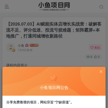
【2026.07.03】AI赋能实体店增长实战营：破解客
流不足、评分低迷、投流亏损难题；矩阵霸屏+本
地推广，打通同城增收新路径
小鱼
关注
7月3日发布
9
0
课程内容简介
实体AI全渠道爆破增长训练营，专为本地实体商家打造同城
全域增长闭环课程。课程详解POI热度、经营分、服务分、
店铺评分优化方法，规避平台违规扣分；拆解爆款团购、高
小鱼项目网公告
转化成交体系、同城榜单冲榜技巧；覆盖短视频爆店、对标
挖掘、顾客/达人多矩阵霸屏、同城直播人货场搭建与复盘；
分享免费靠谱的项目，网站宗旨“宁缺毋滥”。