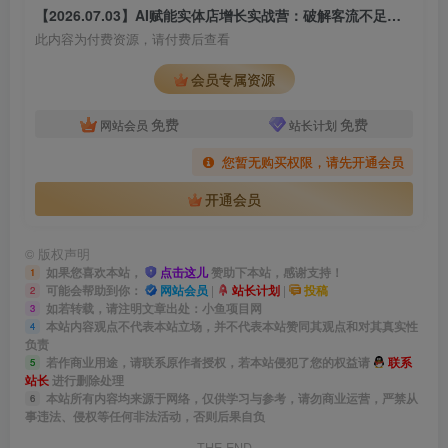
【2026.07.03】AI赋能实体店增长实战营：破解客流不足、评分低迷、投流亏损难题；矩阵霸屏+本地推广，打通同城增收新路径
此内容为付费资源，请付费后查看
会员专属资源
免费
免费
网站会员
站长计划
您暂无购买权限，请先开通会员
开通会员
©
版权声明
如果您喜欢本站，
点击这儿
赞助下本站，感谢支持！
1
可能会帮助到你：
网站会员
|
站长计划
|
投稿
2
如若转载，请注明文章出处：小鱼项目网
3
本站内容观点不代表本站立场，并不代表本站赞同其观点和对其真实性
4
负责
若作商业用途，请联系原作者授权，若本站侵犯了您的权益请
联系
5
站长
进行删除处理
本站所有内容均来源于网络，仅供学习与参考，请勿商业运营，严禁从
6
事违法、侵权等任何非法活动，否则后果自负
THE END